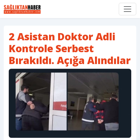
2 Asistan Doktor Adli
Kontrole Serbest
Bırakıldı. Açığa Alındılar