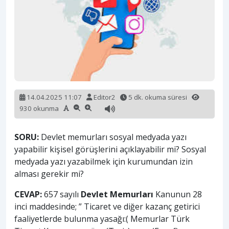
14.04.2025 11:07
Editor2
5 dk. okuma süresi
930 okunma
SORU:
Devlet memurları sosyal medyada yazı
yapabilir kişisel görüşlerini açıklayabilir mi? Sosyal
medyada yazı yazabilmek için kurumundan izin
alması gerekir mi?
CEVAP:
657 sayılı
Devlet Memurları
Kanunun 28
inci maddesinde; ” Ticaret ve diğer kazanç getirici
faaliyetlerde bulunma yasağı:( Memurlar Türk