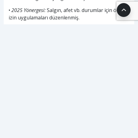
•
2025 Yönergesi:
Salgın, afet vb. durumlar için özel
izin uygulamaları düzenlenmiş.
•
Sendikal İzinler:
•
1995 Yönergesi:
Yer verilmemişti.
•
2025 Yönergesi:
Sendikal görevler nedeniyle izinli
sayılma açıkça hükme bağlanmış.
İzin Yönergesi Temel Tanımlar
Netleştirildi
Yeni yönergede, uygulamada sık karşılaşılan
kavramlara açıklık getirildi. “Bakanlık”, “e-Rapor
Sistemi”, “sağlık kurulu”, “sağlık kurulu raporu”,
“memuriyet mahalli” ve “sağlık izni” gibi birçok terim
ilk kez bu kadar açık şekilde tanımlandı. Böylece,
personelin hak ve yükümlülükleri daha anlaşılır hale