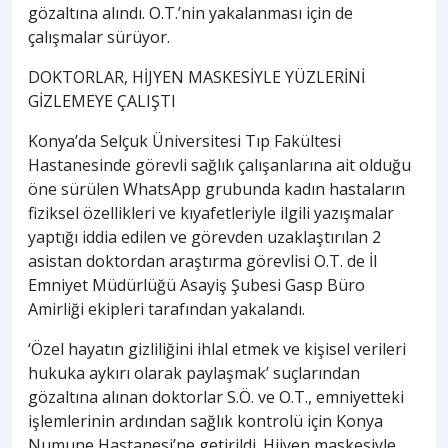
gözaltına alındı. O.T.’nin yakalanması için de
çalışmalar sürüyor.
DOKTORLAR, HİJYEN MASKESİYLE YÜZLERİNİ
GİZLEMEYE ÇALIŞTI
Konya’da Selçuk Üniversitesi Tıp Fakültesi
Hastanesinde görevli sağlık çalışanlarına ait olduğu
öne sürülen WhatsApp grubunda kadın hastaların
fiziksel özellikleri ve kıyafetleriyle ilgili yazışmalar
yaptığı iddia edilen ve görevden uzaklaştırılan 2
asistan doktordan araştırma görevlisi O.T. de İl
Emniyet Müdürlüğü Asayiş Şubesi Gasp Büro
Amirliği ekipleri tarafından yakalandı.
‘Özel hayatın gizliliğini ihlal etmek ve kişisel verileri
hukuka aykırı olarak paylaşmak’ suçlarından
gözaltına alınan doktorlar S.Ö. ve O.T., emniyetteki
işlemlerinin ardından sağlık kontrolü için Konya
Numune Hastanesi’ne getirildi. Hijyen maskesiyle