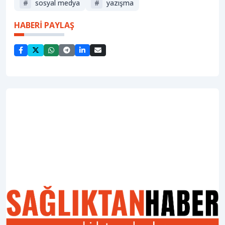
#
sosyal medya
#
yazışma
HABERİ PAYLAŞ