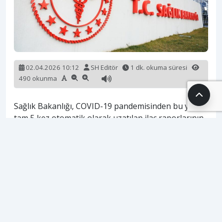
02.04.2026 10:12
SH Editör
1 dk. okuma süresi
490 okunma
Sağlık Bakanlığı, COVID-19 pandemisinden bu yana
tam 5 kez otomatik olarak uzatılan ilaç raporlarının,
31 Mart 2026 itibarıyla geçerliliğini yitirdiğini
duyurdu. Bakanlık, raporlarını yenilemeyen
vatandaşların ilaç erişiminde mağduriyet
yaşamaması için MHRS üzerinden “öncelikli
randevu” sistemini devreye alırken, Türkiye
genelinde 854 sağlık tesisinde özel “Rapor Yenileme
Klinikleri” kurulduğunu açıkladı.
Sağlanan 10 milyonun üzerindeki ek randevu