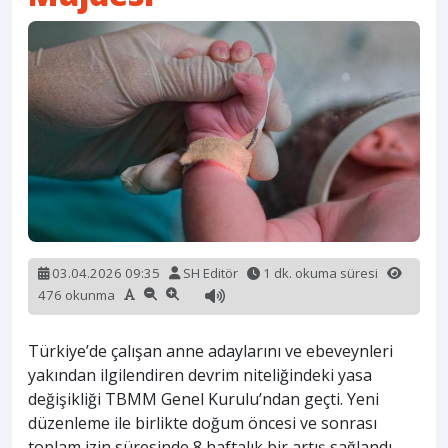
03.04.2026 09:35
SH Editör
1 dk. okuma süresi
476 okunma
Türkiye’de çalışan anne adaylarını ve ebeveynleri
yakından ilgilendiren devrim niteliğindeki yasa
değişikliği TBMM Genel Kurulu’ndan geçti. Yeni
düzenleme ile birlikte doğum öncesi ve sonrası
toplam izin süresinde 8 haftalık bir artış sağlandı.