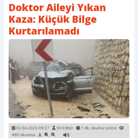
Doktor Aileyi Yıkan
Kaza: Küçük Bilge
Kurtarılamadı
03.04.2026 09:37
SH Editör
1 dk. okuma süresi
480 okunma