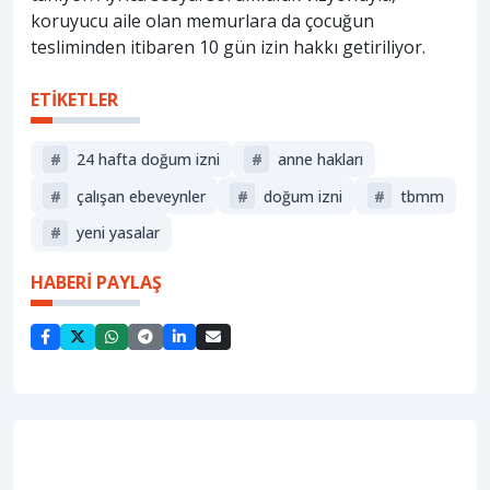
koruyucu aile olan memurlara da çocuğun
tesliminden itibaren 10 gün izin hakkı getiriliyor.
ETİKETLER
#
24 hafta doğum izni
#
anne hakları
#
çalışan ebeveynler
#
doğum izni
#
tbmm
#
yeni yasalar
HABERİ PAYLAŞ