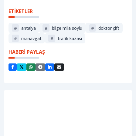
ETİKETLER
#
antalya
#
bilge mila soylu
#
doktor çift
#
manavgat
#
trafik kazası
HABERİ PAYLAŞ