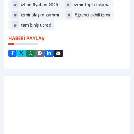
#
izban fiyatları 2026
#
izmir toplu taşıma
#
izmir ulaşım zammı
#
öğrenci akbili izmir
#
tam biniş ücreti
HABERİ PAYLAŞ