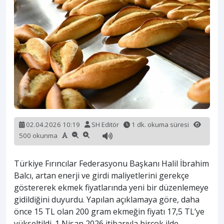
02.04.2026 10:19
SH Editör
1 dk. okuma süresi
500 okunma
Türkiye Fırıncılar Federasyonu Başkanı Halil İbrahim
Balcı, artan enerji ve girdi maliyetlerini gerekçe
göstererek ekmek fiyatlarında yeni bir düzenlemeye
gidildiğini duyurdu. Yapılan açıklamaya göre, daha
önce 15 TL olan 200 gram ekmeğin fiyatı 17,5 TL’ye
yükseltildi. 1 Nisan 2026 itibarıyla birçok ilde