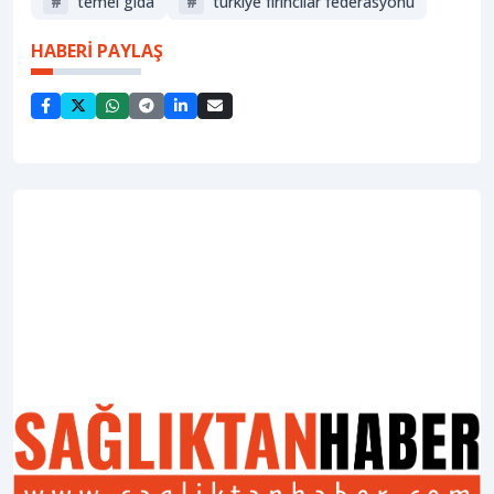
#
temel gıda
#
türkiye fırıncılar federasyonu
HABERİ PAYLAŞ