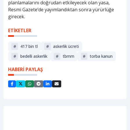
planlamalarını doğrudan etkileyecek olan yasa,
Resmi Gazete’de yayımlandıktan sonra yürürlüğe
girecek.
ETİKETLER
#
417 bin tl
#
askerlik ücreti
#
bedelli askerlik
#
tbmm
#
torba kanun
HABERİ PAYLAŞ