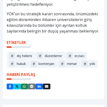
yetiştirilmesi hedefleniyor.
YÖK’ün bu stratejik kararı sonrasında, önümüzdeki
eğitim döneminden itibaren üniversitelerin giriş
kılavuzlarında bu bölümler için ayrılan koltuk
sayılarında belirgin bir düşüş yaşanması bekleniyor.
ETİKETLER
#
diş hekimi
#
düzenleme
#
eczacı
#
hukuk
#
kontenjan
#
mimar
#
yök
HABERİ PAYLAŞ