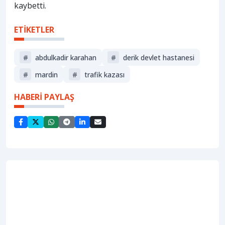
kaybetti.
ETİKETLER
#
abdulkadir karahan
#
derik devlet hastanesi
#
mardin
#
trafik kazası
HABERİ PAYLAŞ