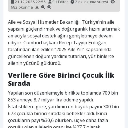
21.12.2025 22:55
SH Editör
2 dk. okuma süresi
682 okunma
Aile ve Sosyal Hizmetler Bakanlığı, Türkiye’nin aile
yapısını güçlendirmek ve doğurganlık hızını artırmak
amacıyla sosyal destek ağını genişletmeye devam
ediyor. Cumhurbaşkanı Recep Tayyip Erdoğan
tarafından ilan edilen “2025 Aile Yılı” kapsamında
güncellenen doğum yardımı tutarları, yüz binlerce
ailenin yüzünü güldürdü.
Verilere Göre Birinci Çocuk İlk
Sırada
Yapılan son düzenlemeyle birlikte toplamda 709 bin
853 anneye 8,7 milyar lira ödeme yapıldı.
İstatistiklere göre, yardımın en büyük payını 300 bin
673 çocukla birinci sıradaki bebekler aldı. İkinci
çocukların payı %30,6 olurken, üç ve daha fazla
çocuğu olan ailelerin oranı ise %27,7 olarak