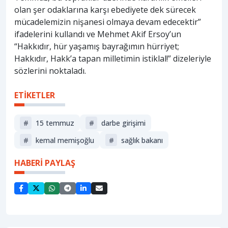
olan şer odaklarına karşı ebediyete dek sürecek
mücadelemizin nişanesi olmaya devam edecektir”
ifadelerini kullandı ve Mehmet Akif Ersoy’un
“Hakkıdır, hür yaşamış bayrağımın hürriyet;
Hakkıdır, Hakk’a tapan milletimin istiklal!” dizeleriyle
sözlerini noktaladı.
ETİKETLER
#
15 temmuz
#
darbe girişimi
#
kemal memişoğlu
#
sağlık bakanı
HABERİ PAYLAŞ