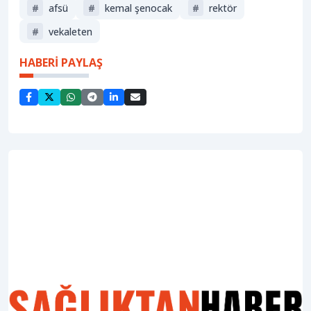
#
afsü
#
kemal şenocak
#
rektör
#
vekaleten
HABERİ PAYLAŞ