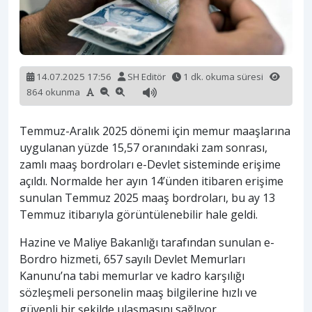
14.07.2025 17:56
SH Editör
1 dk. okuma süresi
864 okunma
Temmuz-Aralık 2025 dönemi için memur maaşlarına
uygulanan yüzde 15,57 oranındaki zam sonrası,
zamlı maaş bordroları e-Devlet sisteminde erişime
açıldı. Normalde her ayın 14’ünden itibaren erişime
sunulan Temmuz 2025 maaş bordroları, bu ay 13
Temmuz itibarıyla görüntülenebilir hale geldi.
Hazine ve Maliye Bakanlığı tarafından sunulan e-
Bordro hizmeti, 657 sayılı Devlet Memurları
Kanunu’na tabi memurlar ve kadro karşılığı
sözleşmeli personelin maaş bilgilerine hızlı ve
güvenli bir şekilde ulaşmasını sağlıyor.