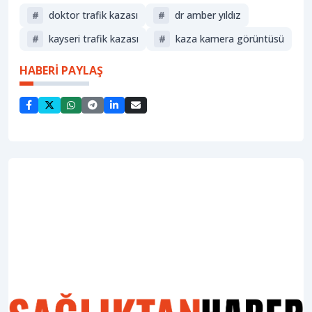
#
doktor trafik kazası
#
dr amber yıldız
#
kayseri trafik kazası
#
kaza kamera görüntüsü
HABERİ PAYLAŞ