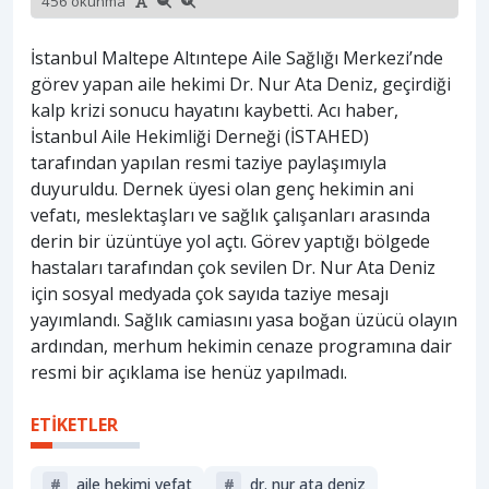
456 okunma
İstanbul Maltepe Altıntepe Aile Sağlığı Merkezi’nde
görev yapan aile hekimi Dr. Nur Ata Deniz, geçirdiği
kalp krizi sonucu hayatını kaybetti. Acı haber,
İstanbul Aile Hekimliği Derneği (İSTAHED)
tarafından yapılan resmi taziye paylaşımıyla
duyuruldu. Dernek üyesi olan genç hekimin ani
vefatı, meslektaşları ve sağlık çalışanları arasında
derin bir üzüntüye yol açtı. Görev yaptığı bölgede
hastaları tarafından çok sevilen Dr. Nur Ata Deniz
için sosyal medyada çok sayıda taziye mesajı
yayımlandı. Sağlık camiasını yasa boğan üzücü olayın
ardından, merhum hekimin cenaze programına dair
resmi bir açıklama ise henüz yapılmadı.
ETİKETLER
#
aile hekimi vefat
#
dr. nur ata deniz