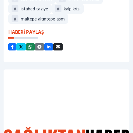
#
i̇stahed taziye
#
kalp krizi
#
maltepe altıntepe asm
HABERİ PAYLAŞ