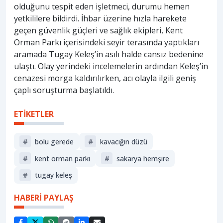
olduğunu tespit eden işletmeci, durumu hemen
yetkililere bildirdi. İhbar üzerine hızla harekete
geçen güvenlik güçleri ve sağlık ekipleri, Kent
Orman Parkı içerisindeki seyir terasında yaptıkları
aramada Tugay Keleş’in asılı halde cansız bedenine
ulaştı. Olay yerindeki incelemelerin ardından Keleş’in
cenazesi morga kaldırılırken, acı olayla ilgili geniş
çaplı soruşturma başlatıldı.
ETİKETLER
#
bolu gerede
#
kavacığın düzü
#
kent orman parkı
#
sakarya hemşire
#
tugay keleş
HABERİ PAYLAŞ