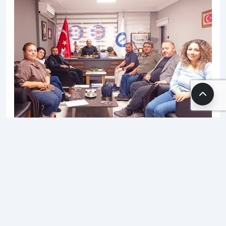
25.05.2026 10:55
SH Editör
1 dk. okuma süresi
360 okunma
Sağlık-Sen Muğla Şubesi, sosyal hizmetler
kulvarında elde ettiği büyük başarının ardından
anlamlı bir buluşmaya ev sahipliği yaptı. Şevket Atci
ve sendika üyelerinin katılımıyla gerçekleşen