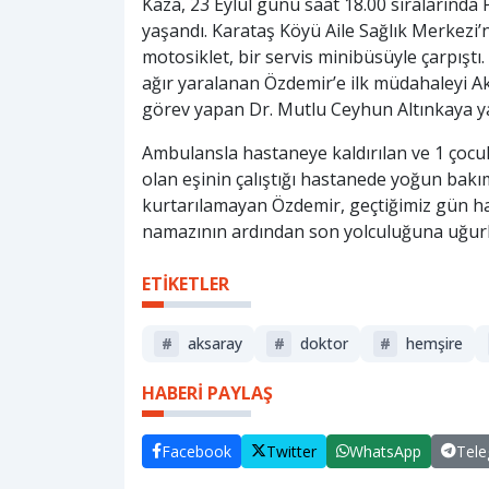
Kaza, 23 Eylül günü saat 18.00 sıralarında
yaşandı. Karataş Köyü Aile Sağlık Merkezi
motosiklet, bir servis minibüsüyle çarpıştı
ağır yaralanan Özdemir’e ilk müdahaleyi Ak
görev yapan Dr. Mutlu Ceyhun Altınkaya y
Ambulansla hastaneye kaldırılan ve 1 çocu
olan eşinin çalıştığı hastanede yoğun bakı
kurtarılamayan Özdemir, geçtiğimiz gün ha
namazının ardından son yolculuğuna uğurl
ETİKETLER
#
aksaray
#
doktor
#
hemşire
HABERİ PAYLAŞ
Facebook
Twitter
WhatsApp
Tel