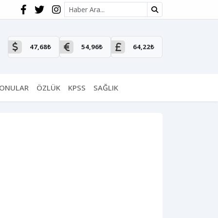
Site içi arama
47,68₺
54,96₺
64,22₺
KONULAR
ÖZLÜK
KPSS
SAĞLIK