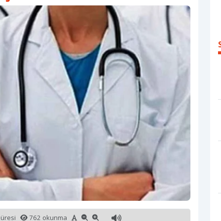
süresi
762 okunma