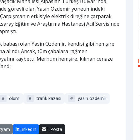
 Paşacık Mahallesi Alpaslan Türkeş Bulvarı’nda
’nde görevli olan Yasin Özdemir yönetimindeki
. Çarpışmanın etkisiyle elektrik direğine çarparak
saray Eğitim ve Araştırma Hastanesi Acil Servisinde
apmıştı.
k babası olan Yasin Özdemir, kendisi gibi hemşire
ma alındı. Ancak, tüm çabalara rağmen
yatını kaybetti. Merhum hemşire, kılınan cenaze
andı.
#
ölüm
#
trafik kazası
#
yasin özdemir
egram
LinkedIn
E-Posta