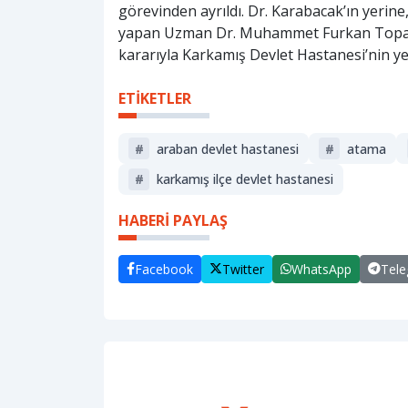
görevinden ayrıldı. Dr. Karabacak’ın yerin
yapan Uzman Dr. Muhammet Furkan Topaloğ
kararıyla Karkamış Devlet Hastanesi’nin ye
ETİKETLER
#
araban devlet hastanesi
#
atama
#
karkamış ilçe devlet hastanesi
HABERİ PAYLAŞ
Facebook
Twitter
WhatsApp
Tel