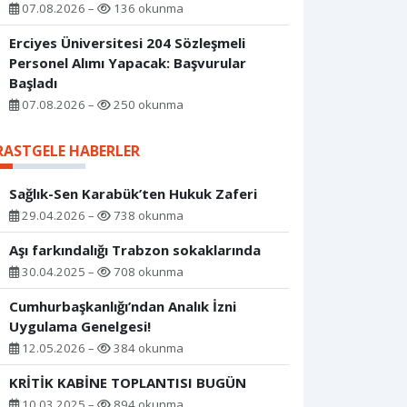
07.08.2026 –
136 okunma
Erciyes Üniversitesi 204 Sözleşmeli
Personel Alımı Yapacak: Başvurular
Başladı
07.08.2026 –
250 okunma
RASTGELE HABERLER
Sağlık-Sen Karabük’ten Hukuk Zaferi
29.04.2026 –
738 okunma
Aşı farkındalığı Trabzon sokaklarında
30.04.2025 –
708 okunma
Cumhurbaşkanlığı’ndan Analık İzni
Uygulama Genelgesi!
12.05.2026 –
384 okunma
KRİTİK KABİNE TOPLANTISI BUGÜN
10.03.2025 –
894 okunma