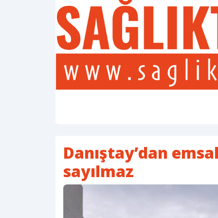
Danıştay’dan emsa
sayılmaz