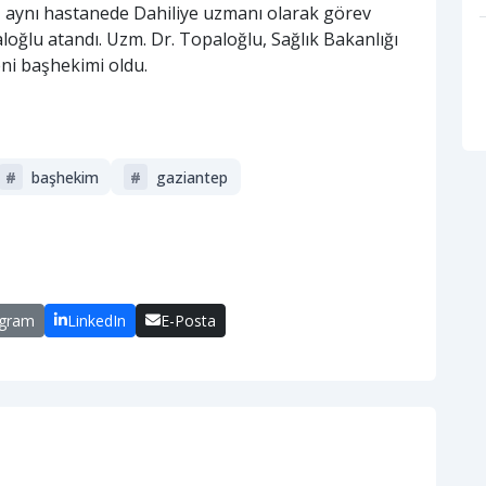
e, aynı hastanede Dahiliye uzmanı olarak görev
lu atandı. Uzm. Dr. Topaloğlu, Sağlık Bakanlığı
ni başhekimi oldu.
#
başhekim
#
gaziantep
egram
LinkedIn
E-Posta