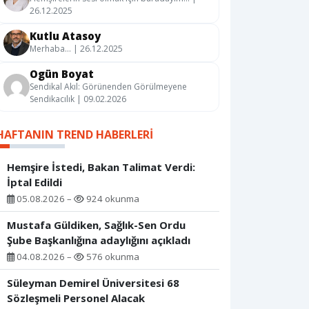
26.12.2025
Kutlu Atasoy
Merhaba… | 26.12.2025
Ogün Boyat
Sendikal Akıl: Görünenden Görülmeyene
Sendikacılık | 09.02.2026
HAFTANIN TREND HABERLERI
Hemşire İstedi, Bakan Talimat Verdi:
İptal Edildi
05.08.2026 –
924 okunma
Mustafa Güldiken, Sağlık-Sen Ordu
Şube Başkanlığına adaylığını açıkladı
04.08.2026 –
576 okunma
Süleyman Demirel Üniversitesi 68
Sözleşmeli Personel Alacak