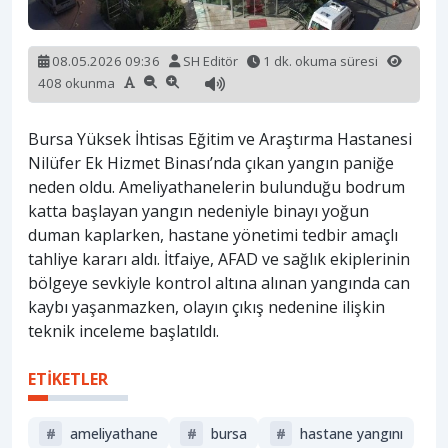
08.05.2026 09:36
SH Editör
1 dk. okuma süresi
408 okunma
Bursa Yüksek İhtisas Eğitim ve Araştırma Hastanesi
Nilüfer Ek Hizmet Binası’nda çıkan yangın paniğe
neden oldu. Ameliyathanelerin bulunduğu bodrum
katta başlayan yangın nedeniyle binayı yoğun
duman kaplarken, hastane yönetimi tedbir amaçlı
tahliye kararı aldı. İtfaiye, AFAD ve sağlık ekiplerinin
bölgeye sevkiyle kontrol altına alınan yangında can
kaybı yaşanmazken, olayın çıkış nedenine ilişkin
teknik inceleme başlatıldı.
ETİKETLER
#
ameliyathane
#
bursa
#
hastane yangını