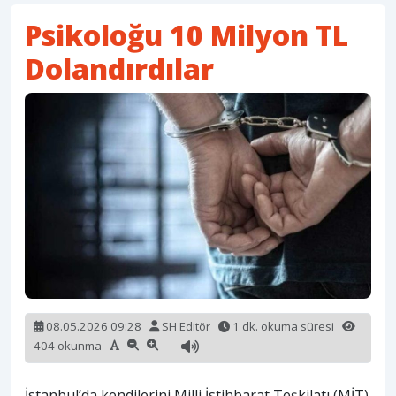
Psikoloğu 10 Milyon TL
Dolandırdılar
08.05.2026 09:28
SH Editör
1 dk. okuma süresi
404 okunma
İstanbul’da kendilerini Milli İstihbarat Teşkilatı (MİT)