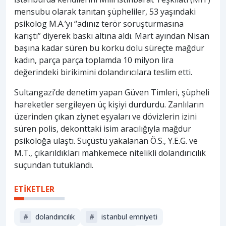
mensubu olarak tanıtan şüpheliler, 53 yaşındaki
psikolog M.A.’yı “adınız terör soruşturmasına
karıştı” diyerek baskı altına aldı. Mart ayından Nisan
başına kadar süren bu korku dolu süreçte mağdur
kadın, parça parça toplamda 10 milyon lira
değerindeki birikimini dolandırıcılara teslim etti.
Sultangazi’de denetim yapan Güven Timleri, şüpheli
hareketler sergileyen üç kişiyi durdurdu. Zanlıların
üzerinden çıkan ziynet eşyaları ve dövizlerin izini
süren polis, dekonttaki isim aracılığıyla mağdur
psikoloğa ulaştı. Suçüstü yakalanan Ö.S., Y.E.G. ve
M.T., çıkarıldıkları mahkemece nitelikli dolandırıcılık
suçundan tutuklandı.
ETİKETLER
#
dolandırıcılık
#
istanbul emniyeti