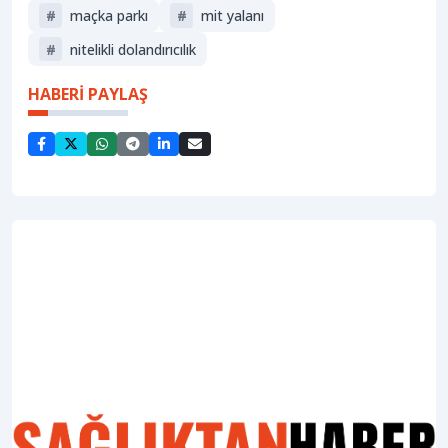
#
maçka parkı
#
mi̇t yalanı
#
nitelikli dolandırıcılık
HABERİ PAYLAŞ