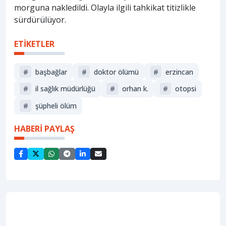
morguna nakledildi. Olayla ilgili tahkikat titizlikle
sürdürülüyor.
ETİKETLER
#
başbağlar
#
doktor ölümü
#
erzi̇ncan
#
i̇l sağlık müdürlüğü
#
orhan k.
#
otopsi
#
şüpheli ölüm
HABERİ PAYLAŞ