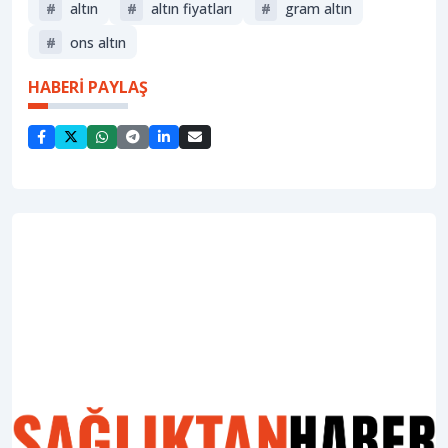
#
altın
#
altın fiyatları
#
gram altın
#
ons altın
HABERİ PAYLAŞ