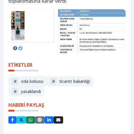
toplatılmasına karar verdi.
ETİKETLER
#
oda kokusu
#
ticaret bakanlığı
#
yasaklandı
HABERİ PAYLAŞ