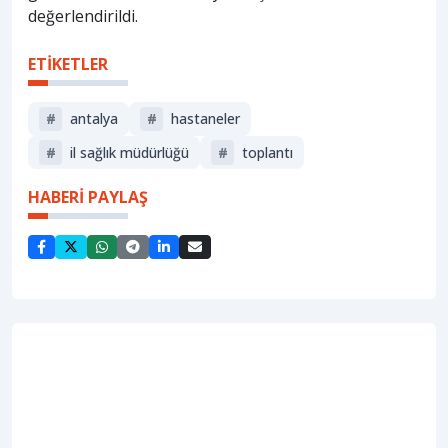
değerlendirildi.
ETİKETLER
#
antalya
#
hastaneler
#
i̇l sağlık müdürlüğü
#
toplantı
HABERİ PAYLAŞ