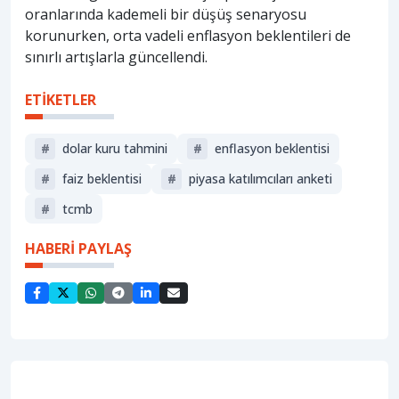
oranlarında kademeli bir düşüş senaryosu
korunurken, orta vadeli enflasyon beklentileri de
sınırlı artışlarla güncellendi.
ETİKETLER
#
dolar kuru tahmini
#
enflasyon beklentisi
#
faiz beklentisi
#
piyasa katılımcıları anketi
#
tcmb
HABERİ PAYLAŞ