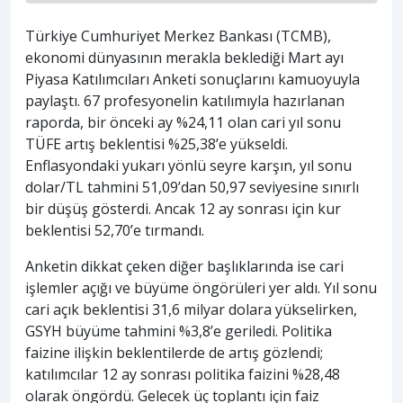
Türkiye Cumhuriyet Merkez Bankası (TCMB),
ekonomi dünyasının merakla beklediği Mart ayı
Piyasa Katılımcıları Anketi sonuçlarını kamuoyuyla
paylaştı. 67 profesyonelin katılımıyla hazırlanan
raporda, bir önceki ay %24,11 olan cari yıl sonu
TÜFE artış beklentisi %25,38’e yükseldi.
Enflasyondaki yukarı yönlü seyre karşın, yıl sonu
dolar/TL tahmini 51,09’dan 50,97 seviyesine sınırlı
bir düşüş gösterdi. Ancak 12 ay sonrası için kur
beklentisi 52,70’e tırmandı.
Anketin dikkat çeken diğer başlıklarında ise cari
işlemler açığı ve büyüme öngörüleri yer aldı. Yıl sonu
cari açık beklentisi 31,6 milyar dolara yükselirken,
GSYH büyüme tahmini %3,8’e geriledi. Politika
faizine ilişkin beklentilerde de artış gözlendi;
katılımcılar 12 ay sonrası politika faizini %28,48
olarak öngördü. Gelecek üç toplantı için faiz