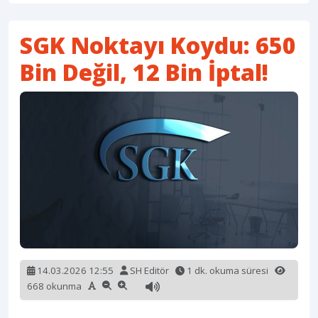
SGK Noktayı Koydu: 650
Bin Değil, 12 Bin İptal!
14.03.2026 12:55
SH Editör
1 dk. okuma süresi
668 okunma