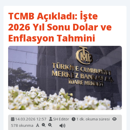
TCMB Açıkladı: İşte
2026 Yıl Sonu Dolar ve
Enflasyon Tahmini
14.03.2026 12:57
SH Editör
1 dk. okuma süresi
578 okunma