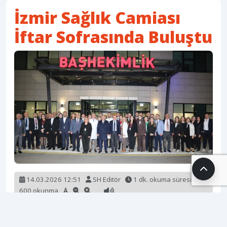
İzmir Sağlık Camiası
İftar Sofrasında Buluştu
14.03.2026 12:51
SH Editör
1 dk. okuma süresi
600 okunma
İzmir İl Sağlık Müdürlüğü, 14 Mart Tıp Bayramı’nı