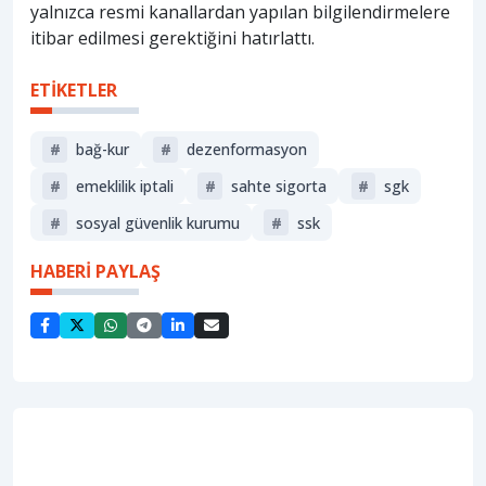
yalnızca resmi kanallardan yapılan bilgilendirmelere
itibar edilmesi gerektiğini hatırlattı.
ETİKETLER
#
bağ-kur
#
dezenformasyon
#
emeklilik iptali
#
sahte sigorta
#
sgk
#
sosyal güvenlik kurumu
#
ssk
HABERİ PAYLAŞ