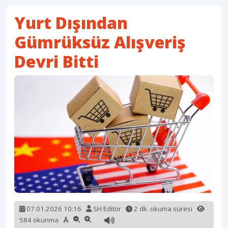
Yurt Dışından
Gümrüksüz Alışveriş
Devri Bitti
07.01.2026 10:16
SH Editör
2 dk. okuma süresi
584 okunma