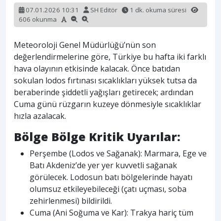
07.01.2026 10:31
SH Editör
1 dk. okuma süresi
606 okunma
Meteoroloji Genel Müdürlüğü’nün son
değerlendirmelerine göre, Türkiye bu hafta iki farklı
hava olayının etkisinde kalacak. Önce batıdan
sokulan lodos fırtınası sıcaklıkları yüksek tutsa da
beraberinde şiddetli yağışları getirecek; ardından
Cuma günü rüzgarın kuzeye dönmesiyle sıcaklıklar
hızla azalacak.
Bölge Bölge Kritik Uyarılar:
Perşembe (Lodos ve Sağanak): Marmara, Ege ve
Batı Akdeniz’de yer yer kuvvetli sağanak
görülecek. Lodosun batı bölgelerinde hayatı
olumsuz etkileyebileceği (çatı uçması, soba
zehirlenmesi) bildirildi.
Cuma (Ani Soğuma ve Kar): Trakya hariç tüm