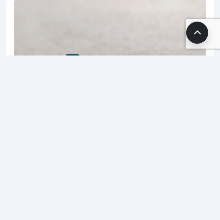
06.01.2026 18:50
Editor2
2 dk. okuma süresi
632 okunma