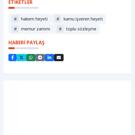
ETİKETLER
#
hakem heyeti
#
kamu işveren heyeti
#
memur zammı
#
toplu sözleşme
HABERİ PAYLAŞ