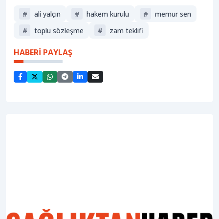
#
ali yalçın
#
hakem kurulu
#
memur sen
#
toplu sözleşme
#
zam teklifi
HABERİ PAYLAŞ