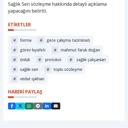
Sağlık Sen sözleşme hakkında detaylı açıklama
yapacağını belirtti.
ETİKETLER
#
forma
#
gece çalışma tazminatı
#
görev kıyafeti
#
mahmut faruk doğan
#
önlük
#
protokol
#
sağlık çalışanları
#
sağlık-sen
#
toplu sözleşme
#
vedat ışıkhan
HABERİ PAYLAŞ