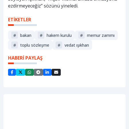
ezdirmeyeceğiz” sözünü yineledi.
ETİKETLER
#
bakan
#
hakem kurulu
#
memur zammı
#
toplu sözleşme
#
vedat ışıkhan
HABERİ PAYLAŞ