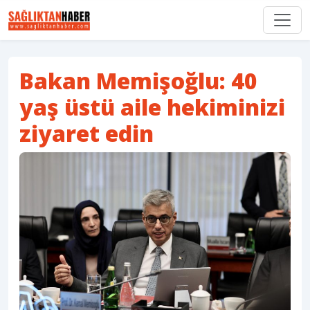
Bakan Memişoğlu: 40
yaş üstü aile hekiminizi
ziyaret edin