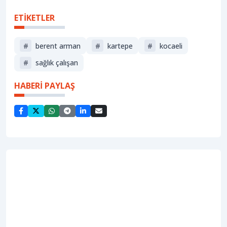
ETİKETLER
#
berent arman
#
kartepe
#
kocaeli
#
sağlık çalışan
HABERİ PAYLAŞ