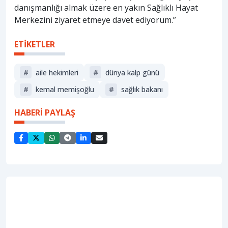
danışmanlığı almak üzere en yakın Sağlıklı Hayat
Merkezini ziyaret etmeye davet ediyorum.”
ETİKETLER
#
aile hekimleri
#
dünya kalp günü
#
kemal memişoğlu
#
sağlık bakanı
HABERİ PAYLAŞ