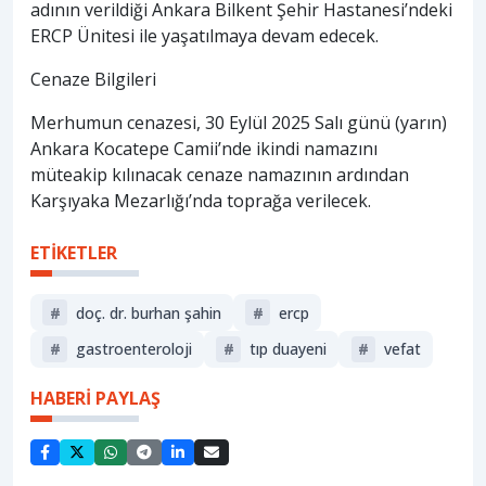
adının verildiği Ankara Bilkent Şehir Hastanesi’ndeki
ERCP Ünitesi ile yaşatılmaya devam edecek.
Cenaze Bilgileri
Merhumun cenazesi, 30 Eylül 2025 Salı günü (yarın)
Ankara Kocatepe Camii’nde ikindi namazını
müteakip kılınacak cenaze namazının ardından
Karşıyaka Mezarlığı’nda toprağa verilecek.
ETİKETLER
#
doç. dr. burhan şahin
#
ercp
#
gastroenteroloji
#
tıp duayeni
#
vefat
HABERİ PAYLAŞ