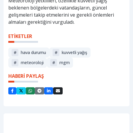
Meteoroloji yetkilileri, özellikle kuvvetli yağış
beklenen bölgelerdeki vatandaşların, güncel
gelişmeleri takip etmelerini ve gerekli önlemleri
almaları gerektiğini vurguladı.
ETİKETLER
#
hava durumu
#
kuvvetli yağış
#
meteoroloji
#
mgm
HABERİ PAYLAŞ