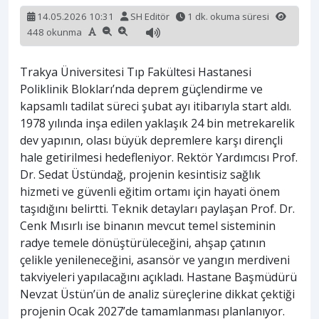
14.05.2026 10:31
SH Editör
1 dk. okuma süresi
448 okunma
Trakya Üniversitesi Tıp Fakültesi Hastanesi
Poliklinik Blokları’nda deprem güçlendirme ve
kapsamlı tadilat süreci şubat ayı itibarıyla start aldı.
1978 yılında inşa edilen yaklaşık 24 bin metrekarelik
dev yapının, olası büyük depremlere karşı dirençli
hale getirilmesi hedefleniyor. Rektör Yardımcısı Prof.
Dr. Sedat Üstündağ, projenin kesintisiz sağlık
hizmeti ve güvenli eğitim ortamı için hayati önem
taşıdığını belirtti. Teknik detayları paylaşan Prof. Dr.
Cenk Mısırlı ise binanın mevcut temel sisteminin
radye temele dönüştürüleceğini, ahşap çatının
çelikle yenileneceğini, asansör ve yangın merdiveni
takviyeleri yapılacağını açıkladı. Hastane Başmüdürü
Nevzat Üstün’ün de analiz süreçlerine dikkat çektiği
projenin Ocak 2027’de tamamlanması planlanıyor.