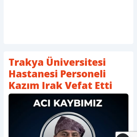
Trakya Üniversitesi
Hastanesi Personeli
Kazım Irak Vefat Etti