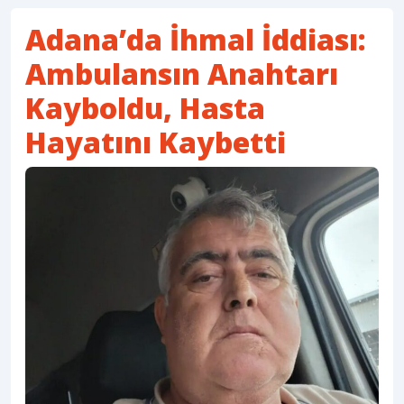
Adana’da İhmal İddiası:
Ambulansın Anahtarı
Kayboldu, Hasta
Hayatını Kaybetti