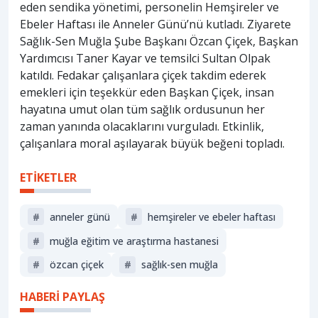
eden sendika yönetimi, personelin Hemşireler ve
Ebeler Haftası ile Anneler Günü’nü kutladı. Ziyarete
Sağlık-Sen Muğla Şube Başkanı Özcan Çiçek, Başkan
Yardımcısı Taner Kayar ve temsilci Sultan Olpak
katıldı. Fedakar çalışanlara çiçek takdim ederek
emekleri için teşekkür eden Başkan Çiçek, insan
hayatına umut olan tüm sağlık ordusunun her
zaman yanında olacaklarını vurguladı. Etkinlik,
çalışanlara moral aşılayarak büyük beğeni topladı.
ETİKETLER
#
anneler günü
#
hemşireler ve ebeler haftası
#
muğla eğitim ve araştırma hastanesi
#
özcan çiçek
#
sağlık-sen muğla
HABERİ PAYLAŞ