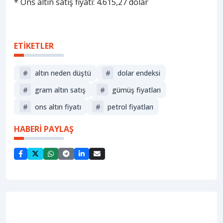
* Ons altın satış fiyatı: 4.615,27 dolar
ETİKETLER
#
altın neden düştü
#
dolar endeksi
#
gram altın satış
#
gümüş fiyatları
#
ons altın fiyatı
#
petrol fiyatları
HABERİ PAYLAŞ