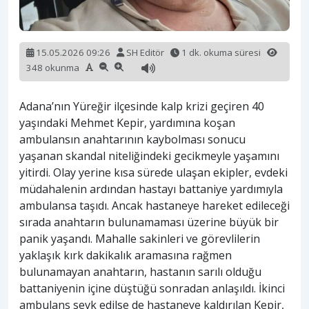
15.05.2026 09:26
SH Editör
1 dk. okuma süresi
348 okunma
Adana’nın Yüreğir ilçesinde kalp krizi geçiren 40
yaşındaki Mehmet Kepir, yardımına koşan
ambulansın anahtarının kaybolması sonucu
yaşanan skandal niteliğindeki gecikmeyle yaşamını
yitirdi. Olay yerine kısa sürede ulaşan ekipler, evdeki
müdahalenin ardından hastayı battaniye yardımıyla
ambulansa taşıdı. Ancak hastaneye hareket edileceği
sırada anahtarın bulunamaması üzerine büyük bir
panik yaşandı. Mahalle sakinleri ve görevlilerin
yaklaşık kırk dakikalık aramasına rağmen
bulunamayan anahtarın, hastanın sarılı olduğu
battaniyenin içine düştüğü sonradan anlaşıldı. İkinci
ambulans sevk edilse de hastaneye kaldırılan Kepir,