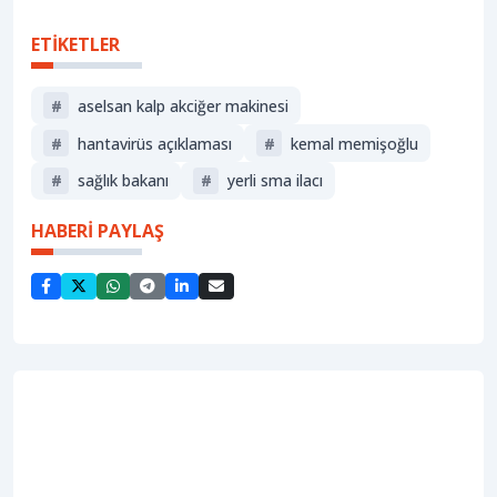
ETİKETLER
#
aselsan kalp akciğer makinesi
#
hantavirüs açıklaması
#
kemal memişoğlu
#
sağlık bakanı
#
yerli sma ilacı
HABERİ PAYLAŞ