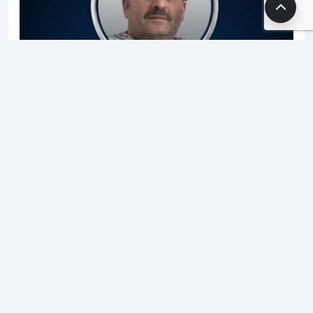
14.05.2026 09:43
SH Editör
1 dk. okuma süresi
568 okunma
Edirne sağlık camiası, uzun yıllar özveriyle hizmet
eden değerli bir neferini kaybetmenin derin
üzüntüsünü yaşıyor. Trakya Üniversitesi Hastanesi
bünyesinde ameliyathane personeli olarak görev
yapan ve Türk Sağlık-Sen Edirne Şubesi’nin 20 yıllık
emektar üyesi olan Kazım Irak hayatını kaybetti.
Sağlık çalışanları arasında sevilen ve sendikal
mücadeleye sunduğu katkılarla iz bırakan Irak’ın
vefatı, tüm mesai arkadaşlarını yasa boğdu.