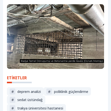
ETİKETLER
#
deprem analizi
#
poliklinik güçlendirme
#
sedat üstündağ
#
trakya üniversitesi hastanesi