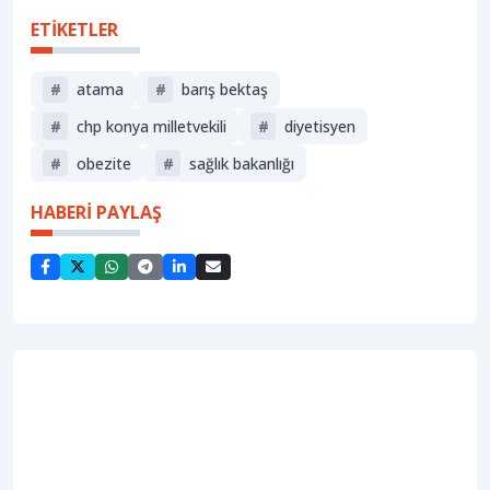
ETİKETLER
#
atama
#
barış bektaş
#
chp konya milletvekili
#
diyetisyen
#
obezite
#
sağlik bakanliği
HABERİ PAYLAŞ