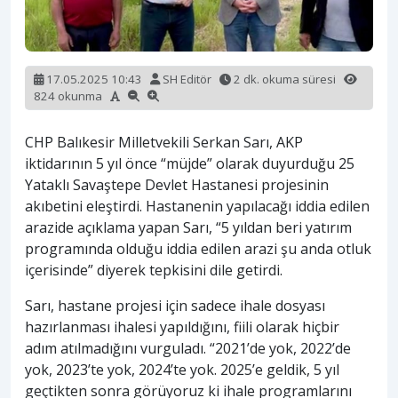
17.05.2025 10:43
SH Editör
2 dk. okuma süresi
824 okunma
CHP Balıkesir Milletvekili Serkan Sarı, AKP
iktidarının 5 yıl önce “müjde” olarak duyurduğu 25
Yataklı Savaştepe Devlet Hastanesi projesinin
akıbetini eleştirdi. Hastanenin yapılacağı iddia edilen
arazide açıklama yapan Sarı, “5 yıldan beri yatırım
programında olduğu iddia edilen arazi şu anda otluk
içerisinde” diyerek tepkisini dile getirdi.
Sarı, hastane projesi için sadece ihale dosyası
hazırlanması ihalesi yapıldığını, fiili olarak hiçbir
adım atılmadığını vurguladı. “2021’de yok, 2022’de
yok, 2023’te yok, 2024’te yok. 2025’e geldik, 5 yıl
geçtikten sonra görüyoruz ki ihale programlarını