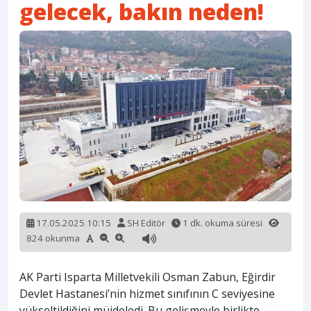
gelecek, bakın neden!
17.05.2025 10:15
SH Editör
1 dk. okuma süresi
824 okunma
AK Parti Isparta Milletvekili Osman Zabun, Eğirdir
Devlet Hastanesi’nin hizmet sınıfının C seviyesine
yükseltildiğini müjdeledi. Bu gelişmeyle birlikte