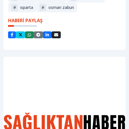
#
isparta
#
osman zabun
HABERİ PAYLAŞ