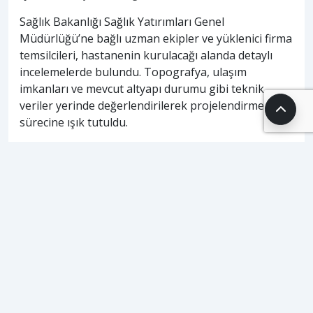
Sağlık Bakanlığı Sağlık Yatırımları Genel
Müdürlüğü’ne bağlı uzman ekipler ve yüklenici firma
temsilcileri, hastanenin kurulacağı alanda detaylı
incelemelerde bulundu. Topografya, ulaşım
imkanları ve mevcut altyapı durumu gibi teknik
veriler yerinde değerlendirilerek projelendirme
sürecine ışık tutuldu.
Modern Bir Sağlık Kompleksi Yükseliyor
Hamidiye Devlet Hastanesi, çağdaş sağlık
standartlarına uygun olarak tasarlandı. Proje
tamamlandığında hastane bünyesinde çok sayıda
poliklinik, donanımlı bir acil servis, modern
ameliyathaneler, yoğun bakım üniteleri ve hasta
konforunu ön planda tutan odalar yer alacak. Bu
yatırım sayesinde Aksaray, kapsamlı ve modern bir
sağlık merkezine kavuşacak.