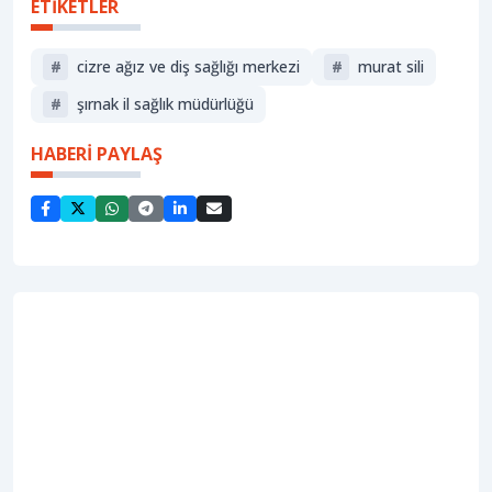
ETİKETLER
#
cizre ağız ve diş sağlığı merkezi
#
murat sili
#
şırnak il sağlık müdürlüğü
HABERİ PAYLAŞ