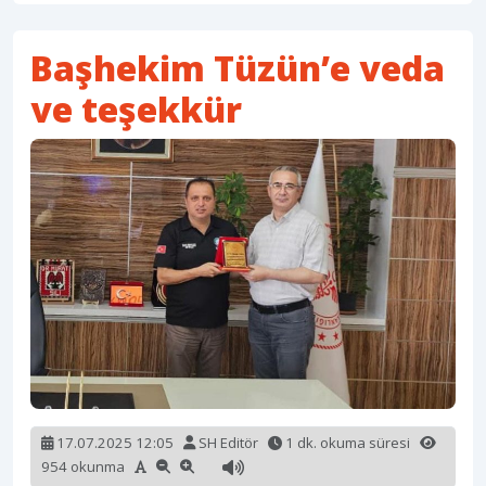
Başhekim Tüzün’e veda
ve teşekkür
17.07.2025 12:05
SH Editör
1 dk. okuma süresi
954 okunma