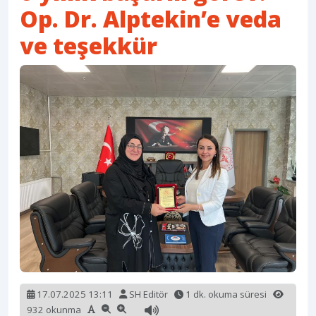
Op. Dr. Alptekin’e veda
ve teşekkür
17.07.2025 13:11
SH Editör
1 dk. okuma süresi
932 okunma