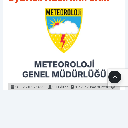
16.07.2025 16:23
SH Editör
1 dk. okuma süresi
944 okunma
İçişleri Bakanlığı, Meteoroloji Genel Müdürlüğü’nden
alınan son bilgiler doğrultusunda, 16 Temmuz 2025
tarihinde beklenen gök gürültülü sağanak yağışlar