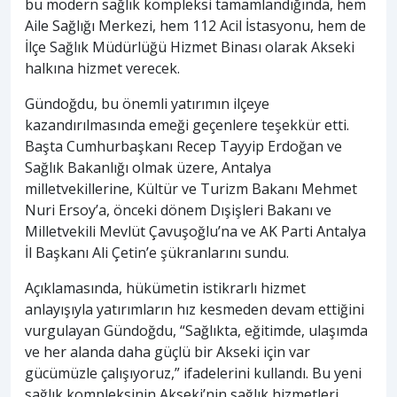
bu modern sağlık kompleksi tamamlandığında, hem
Aile Sağlığı Merkezi, hem 112 Acil İstasyonu, hem de
İlçe Sağlık Müdürlüğü Hizmet Binası olarak Akseki
halkına hizmet verecek.
Gündoğdu, bu önemli yatırımın ilçeye
kazandırılmasında emeği geçenlere teşekkür etti.
Başta Cumhurbaşkanı Recep Tayyip Erdoğan ve
Sağlık Bakanlığı olmak üzere, Antalya
milletvekillerine, Kültür ve Turizm Bakanı Mehmet
Nuri Ersoy’a, önceki dönem Dışişleri Bakanı ve
Milletvekili Mevlüt Çavuşoğlu’na ve AK Parti Antalya
İl Başkanı Ali Çetin’e şükranlarını sundu.
Açıklamasında, hükümetin istikrarlı hizmet
anlayışıyla yatırımların hız kesmeden devam ettiğini
vurgulayan Gündoğdu, “Sağlıkta, eğitimde, ulaşımda
ve her alanda daha güçlü bir Akseki için var
gücümüzle çalışıyoruz,” ifadelerini kullandı. Bu yeni
sağlık kompleksinin Akseki’nin sağlık hizmetleri