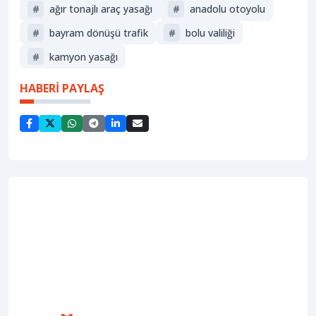
#
ağır tonajlı araç yasağı
#
anadolu otoyolu
#
bayram dönüşü trafik
#
bolu valiliği
#
kamyon yasağı
HABERİ PAYLAŞ