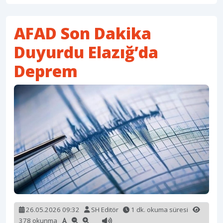
AFAD Son Dakika
Duyurdu Elazığ’da
Deprem
26.05.2026 09:32
SH Editör
1 dk. okuma süresi
378 okunma