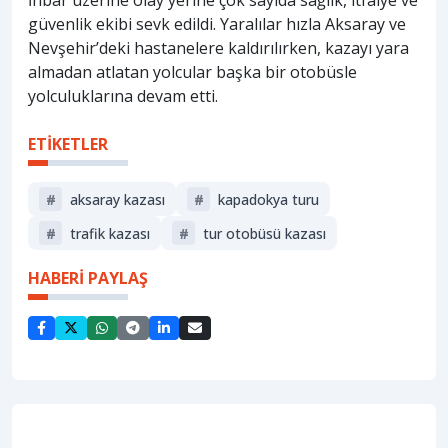
İhbar üzerine olay yerine çok sayıda sağlık, itfaiye ve
güvenlik ekibi sevk edildi. Yaralılar hızla Aksaray ve
Nevşehir’deki hastanelere kaldırılırken, kazayı yara
almadan atlatan yolcular başka bir otobüsle
yolculuklarına devam etti.
ETİKETLER
#
aksaray kazası
#
kapadokya turu
#
trafik kazası
#
tur otobüsü kazası
HABERİ PAYLAŞ