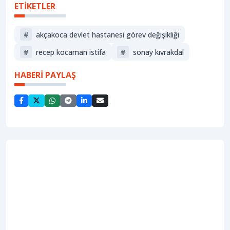
ETİKETLER
#
akçakoca devlet hastanesi görev değişikliği
#
recep kocaman istifa
#
sonay kıvrakdal
HABERİ PAYLAŞ