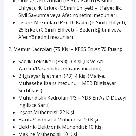
Önlisans Mezunları (P93): 7 Kadın (B Sınıfı
Ehliyet), 40 Erkek (C Sınıfı Ehliyet) – İtfaiyecilik,
Sivil Savunma veya Afet Yönetimi mezunları.
Lisans Mezunları (P3): 10 Kadın (B Sınıfı Ehliyet),
25 Erkek (C Sınıfı Ehliyet) – Beden Eğitimi veya
Afet Yönetimi mezunları.
2. Memur Kadroları (75 Kişi – KPSS En Az 70 Puan):
Sağlık Teknikeri (P93): 3 Kişi (İlk ve Acil
Yardım/Paramedik önlisans mezunu).
Bilgisayar İşletmeni (P3): 4 Kişi (Maliye,
Muhasebe lisans mezunu + MEB Bilgisayar
Sertifikası).
Mühendislik Kadroları (P3 – YDS En Az D Düzeyi
İngilizce Şartı):
İnşaat Mühendisi: 22 Kişi
Harita/Geomatik Mühendisi: 10 Kişi
Elektrik-Elektronik Mühendisi: 10 Kişi
Makine Mühendisi: 10 Kişi