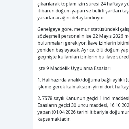
çıkarılarak toplam izin süresi 24 haftaya y
itibaren doğum yapan ve belirli şartları ta
yararlanacağını detaylandırıyor.
Genelgeye göre, memur statüsündeki çalışan
sözleşmeli personelin ise 22 Mayıs 2026 
bulunmaları gerekiyor. İlave izinlerin bitim
yeniden başlayacak. Ayrıca, ölü doğum yap
geçmişte kullanılan izinlerin bu ilave sür
İşte 9 Maddelik Uygulama Esasları
1. Halihazırda analık/doğuma bağlı aylıklı (
işleme gerek kalmaksızın yirmi dört haftay
2. 7578 sayılı Kanunun geçici 1 inci maddesi
Esasların geçici 30 uncu maddesi, 16.10.20
yapan (01.04.2026 tarihi itibariyle doğum
kapsamaktadır.