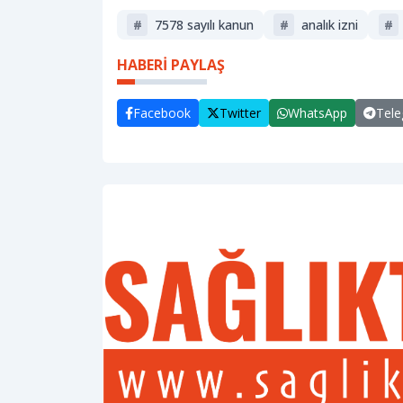
#
7578 sayılı kanun
#
analık izni
#
HABERİ PAYLAŞ
Facebook
Twitter
WhatsApp
Tel