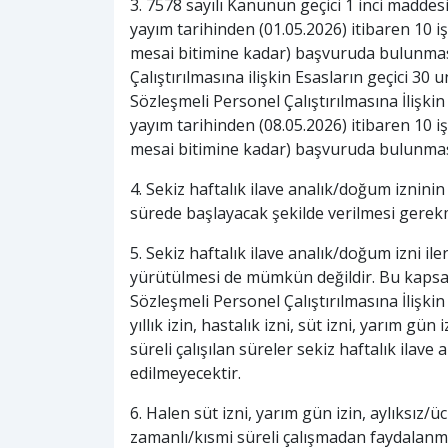
3. 7578 sayılı Kanunun geçici 1 inci maddes
yayım tarihinden (01.05.2026) itibaren 10 
mesai bitimine kadar) başvuruda bulunmas
Çalıştırılmasına ilişkin Esasların geçici 3
Sözleşmeli Personel Çalıştırılmasına İlişki
yayım tarihinden (08.05.2026) itibaren 10 
mesai bitimine kadar) başvuruda bulunma
4. Sekiz haftalık ilave analık/doğum izninin
sürede başlayacak şekilde verilmesi gerek
5. Sekiz haftalık ilave analık/doğum izni ile
yürütülmesi de mümkün değildir. Bu kapsam
Sözleşmeli Personel Çalıştırılmasına İlişkin
yıllık izin, hastalık izni, süt izni, yarım gün
süreli çalışılan süreler sekiz haftalık ila
edilmeyecektir.
6. Halen süt izni, yarım gün izin, aylıksız/
zamanlı/kısmi süreli çalışmadan faydalanm