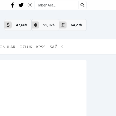
Site içi arama
47,66₺
55,02₺
64,27₺
KONULAR
ÖZLÜK
KPSS
SAĞLIK