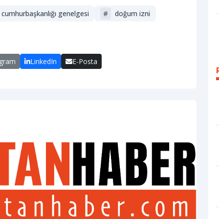
cumhurbaşkanlığı genelgesi
#
doğum izni
egram
LinkedIn
E-Posta