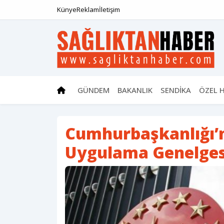
Künye
Reklam
İletişim
GÜNDEM
BAKANLIK
SENDİKA
ÖZEL 
Cumhurbaşkanlığı’n
Uygulama Genelges