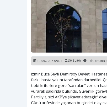
12.05.2026 09:21
SH Editör
1 dk. okuma 
İzmir Buca Seyfi Demirsoy Devlet Hastanesi’
farklı hasta yakını tarafından darbedildi. 
tıbbi kriterlere göre “sarı alan” verilen ha
vurarak saldırıda bulundu. Güvenlik görevli
Partiliyiz, sizi AKP’ye şikayet edeceğiz” diy
Günü arifesinde yaşanan bu şiddet olayı s