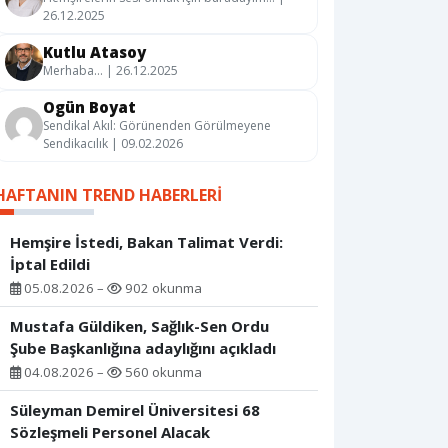
26.12.2025
Kutlu Atasoy
Merhaba… | 26.12.2025
Ogün Boyat
Sendikal Akıl: Görünenden Görülmeyene
Sendikacılık | 09.02.2026
HAFTANIN TREND HABERLERI
Hemşire İstedi, Bakan Talimat Verdi:
İptal Edildi
05.08.2026 –
902 okunma
Mustafa Güldiken, Sağlık-Sen Ordu
Şube Başkanlığına adaylığını açıkladı
04.08.2026 –
560 okunma
Süleyman Demirel Üniversitesi 68
Sözleşmeli Personel Alacak