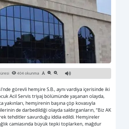
süresi
404 okunma
nde görevli hemşire S.B., aynı vardiya içerisinde iki
Çocuk Acil Servis triyaj bölümünde yaşanan olayda,
sta yakınları, hemşirenin başına çöp kovasıyla
lerinin de darbedildiği olayda saldırganların, “Biz AK
erek tehditler savurduğu iddia edildi. Hemşireler
ağlık camiasında büyük tepki toplarken, mağdur