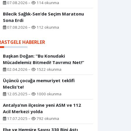
07.08.2026 –
114 okunma
Bilecik Sağlık-Sen’de Seçim Maratonu
Sona Erdi
07.08.2026 –
112 okunma
RASTGELE HABERLER
Başkan Doğan: “Bu Konudaki
Mücadelemiz Bitmedi! Tavrımız Net!”
02.04.2026 –
1522 okunma
Üçüncü çocuğa memuriyet teklifi
Meclis’te!
12.05.2025 –
1000 okunma
Antalya’nın ilçesine yeni ASM ve 112
Acil Merkezi yolda
17.07.2025 –
792 okunma
Ebe ve Hemşire Sayısı 330 Bini Aştı