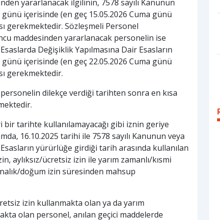
inden yararlanacak ilgilinin, 7578 sayılı Kanunun
iş günü içerisinde (en geç 15.05.2026 Cuma günü
ı gerekmektedir. Sözleşmeli Personel
0 uncu maddesinden yararlanacak personelin ise
n Esaslarda Değişiklik Yapılmasına Dair Esasların
iş günü içerisinde (en geç 22.05.2026 Cuma günü
sı gerekmektedir.
 personelin dilekçe verdiği tarihten sonra en kısa
mektedir.
ri bir tarihte kullanılamayacağı gibi iznin geriye
da, 16.10.2025 tarihi ile 7578 sayılı Kanunun veya
 Esasların yürürlüğe girdiği tarih arasında kullanılan
 izin, aylıksız/ücretsiz izin ile yarım zamanlı/kısmi
ve analık/doğum izin süresinden mahsup
ücretsiz izin kullanmakta olan ya da yarım
akta olan personel, anılan geçici maddelerde