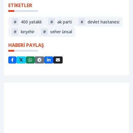
ETİKETLER
#
400 yataklı
#
ak parti
#
devlet hastanesi
#
kırşehir
#
seher ünsal
HABERİ PAYLAŞ