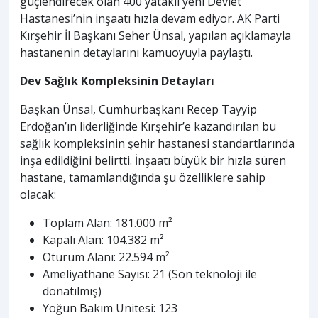
güçlendirecek olan 400 yataklı yeni Devlet
Hastanesi’nin inşaatı hızla devam ediyor. AK Parti
Kırşehir İl Başkanı Seher Ünsal, yapılan açıklamayla
hastanenin detaylarını kamuoyuyla paylaştı.
Dev Sağlık Kompleksinin Detayları
Başkan Ünsal, Cumhurbaşkanı Recep Tayyip
Erdoğan’ın liderliğinde Kırşehir’e kazandırılan bu
sağlık kompleksinin şehir hastanesi standartlarında
inşa edildiğini belirtti. İnşaatı büyük bir hızla süren
hastane, tamamlandığında şu özelliklere sahip
olacak:
Toplam Alan: 181.000 m²
Kapalı Alan: 104.382 m²
Oturum Alanı: 22.594 m²
Ameliyathane Sayısı: 21 (Son teknoloji ile
donatılmış)
Yoğun Bakım Ünitesi: 123