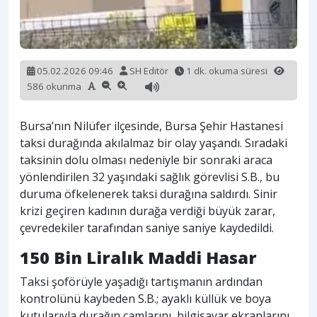
05.02.2026 09:46
SH Editör
1 dk. okuma süresi
586 okunma
Bursa’nın Nilüfer ilçesinde, Bursa Şehir Hastanesi
taksi durağında akılalmaz bir olay yaşandı. Sıradaki
taksinin dolu olması nedeniyle bir sonraki araca
yönlendirilen 32 yaşındaki sağlık görevlisi S.B., bu
duruma öfkelenerek taksi durağına saldırdı. Sinir
krizi geçiren kadının durağa verdiği büyük zarar,
çevredekiler tarafından saniye saniye kaydedildi.
150 Bin Liralık Maddi Hasar
Taksi şoförüyle yaşadığı tartışmanın ardından
kontrolünü kaybeden S.B.; ayaklı küllük ve boya
kutularıyla durağın camlarını, bilgisayar ekranlarını