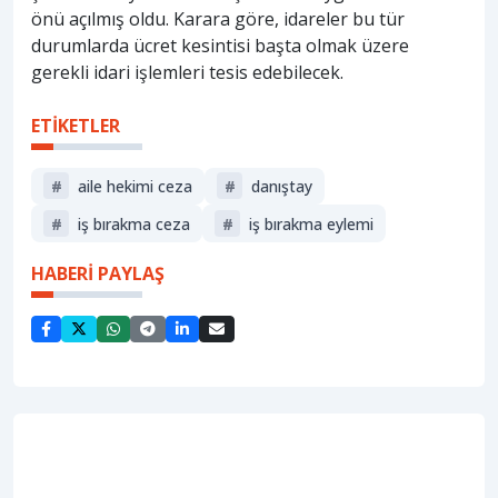
önü açılmış oldu. Karara göre, idareler bu tür
durumlarda ücret kesintisi başta olmak üzere
gerekli idari işlemleri tesis edebilecek.
ETİKETLER
#
aile hekimi ceza
#
danıştay
#
iş bırakma ceza
#
iş bırakma eylemi
HABERİ PAYLAŞ