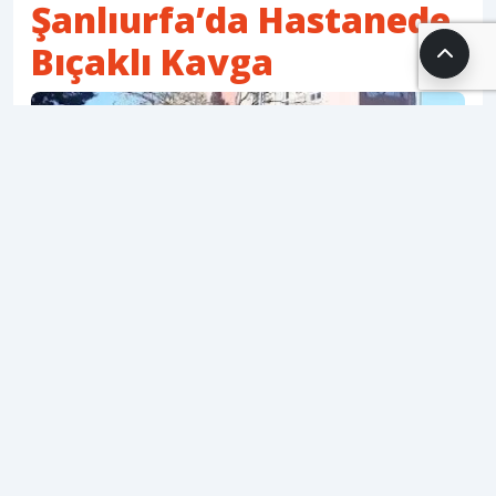
Şanlıurfa’da Hastanede
Bıçaklı Kavga
05.02.2026 09:40
SH Editör
1 dk. okuma süresi
620 okunma
Şanlıurfa Balıklıgöl Devlet Hastanesi acil servisi,