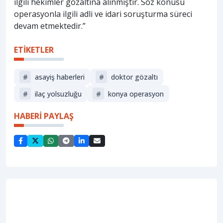
ilgili hekimler gözaltına alınmıştır. Söz konusu
operasyonla ilgili adli ve idari soruşturma süreci
devam etmektedir.”
ETİKETLER
#
asayiş haberleri
#
doktor gözaltı
#
ilaç yolsuzluğu
#
konya operasyon
HABERİ PAYLAŞ