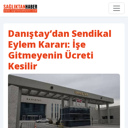
Danıştay’dan Sendikal
Eylem Kararı: İşe
Gitmeyenin Ücreti
Kesilir