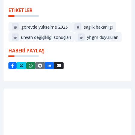
ETİKETLER
#
görevde yükselme 2025
#
sağlik bakanliği
#
unvan değişikliği sonuçları
#
yhgm duyuruları
HABERİ PAYLAŞ