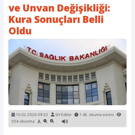
ve Unvan Değişikliği:
Kura Sonuçları Belli
Oldu
10.02.2026 09:32
SH Editör
1 dk. okuma süresi
554 okunma