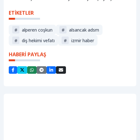
ETİKETLER
#
alperen coşkun
#
alsancak adsm
#
diş hekimi vefatı
#
izmir haber
HABERİ PAYLAŞ