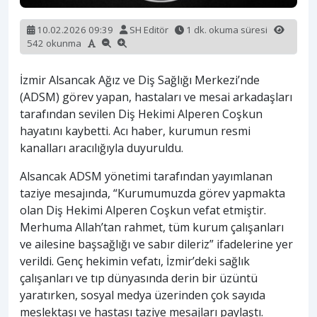
10.02.2026 09:39
SH Editör
1 dk. okuma süresi
542 okunma
İzmir Alsancak Ağız ve Diş Sağlığı Merkezi’nde
(ADSM) görev yapan, hastaları ve mesai arkadaşları
tarafından sevilen Diş Hekimi Alperen Coşkun
hayatını kaybetti. Acı haber, kurumun resmi
kanalları aracılığıyla duyuruldu.
Alsancak ADSM yönetimi tarafından yayımlanan
taziye mesajında, “Kurumumuzda görev yapmakta
olan Diş Hekimi Alperen Coşkun vefat etmiştir.
Merhuma Allah’tan rahmet, tüm kurum çalışanları
ve ailesine başsağlığı ve sabır dileriz” ifadelerine yer
verildi. Genç hekimin vefatı, İzmir’deki sağlık
çalışanları ve tıp dünyasında derin bir üzüntü
yaratırken, sosyal medya üzerinden çok sayıda
meslektaşı ve hastası taziye mesajları paylaştı.