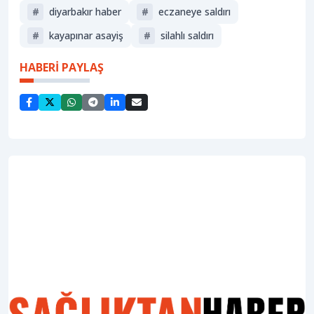
#
diyarbakır haber
#
eczaneye saldırı
#
kayapınar asayiş
#
silahlı saldırı
HABERİ PAYLAŞ