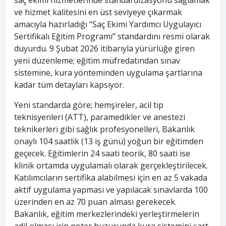
ve hizmet kalitesini en üst seviyeye çıkarmak
amacıyla hazırladığı “Saç Ekimi Yardımcı Uygulayıcı
Sertifikalı Eğitim Programı” standardını resmi olarak
duyurdu. 9 Şubat 2026 itibarıyla yürürlüğe giren
yeni düzenleme; eğitim müfredatından sınav
sistemine, kura yönteminden uygulama şartlarına
kadar tüm detayları kapsıyor.
Yeni standarda göre; hemşireler, acil tıp
teknisyenleri (ATT), paramedikler ve anestezi
teknikerleri gibi sağlık profesyonelleri, Bakanlık
onaylı 104 saatlik (13 iş günü) yoğun bir eğitimden
geçecek. Eğitimlerin 24 saati teorik, 80 saati ise
klinik ortamda uygulamalı olarak gerçekleştirilecek.
Katılımcıların sertifika alabilmesi için en az 5 vakada
aktif uygulama yapması ve yapılacak sınavlarda 100
üzerinden en az 70 puan alması gerekecek.
Bakanlık, eğitim merkezlerindeki yerleştirmelerin
adil olması için noter huzurunda kura sistemini şart