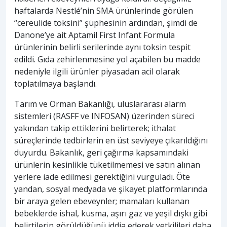
haftalarda Nestlé’nin SMA ürünlerinde görülen
“cereulide toksini” şüphesinin ardından, şimdi de
Danone’ye ait Aptamil First Infant Formula
ürünlerinin belirli serilerinde aynı toksin tespit
edildi. Gıda zehirlenmesine yol açabilen bu madde
nedeniyle ilgili ürünler piyasadan acil olarak
toplatılmaya başlandı.
Tarım ve Orman Bakanlığı, uluslararası alarm
sistemleri (RASFF ve INFOSAN) üzerinden süreci
yakından takip ettiklerini belirterek; ithalat
süreçlerinde tedbirlerin en üst seviyeye çıkarıldığını
duyurdu. Bakanlık, geri çağırma kapsamındaki
ürünlerin kesinlikle tüketilmemesi ve satın alınan
yerlere iade edilmesi gerektiğini vurguladı. Öte
yandan, sosyal medyada ve şikayet platformlarında
bir araya gelen ebeveynler; mamaları kullanan
bebeklerde ishal, kusma, aşırı gaz ve yeşil dışkı gibi
belirtilerin görüldüğünü iddia ederek yetkilileri daha