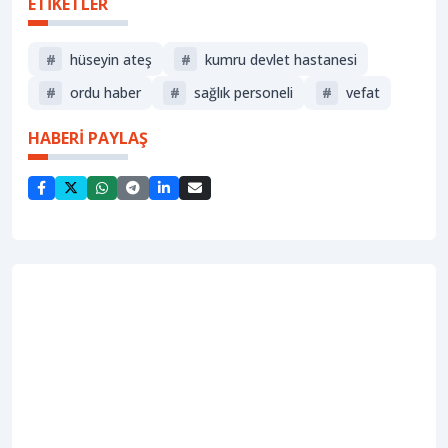
ETİKETLER
#
hüseyin ateş
#
kumru devlet hastanesi
#
ordu haber
#
sağlık personeli
#
vefat
HABERİ PAYLAŞ