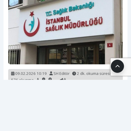
09.02.2026 10:19
SH Editör
2 dk. okuma süresi
576 okunma
İstanbul, 2025 yılında sağlık yatırımlarında tarihi bir
rekor kırarak adeta “dünyanın sağlık başkenti”
unvanını pekiştirdi. İl Sağlık Müdürlüğü ve İstanbul
Valiliği’nin iş birliğiyle yürütülen projeler
kapsamında, birinci basamaktan nitelikli