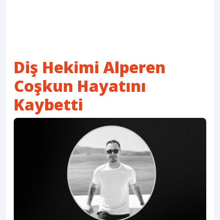
Diş Hekimi Alperen
Coşkun Hayatını
Kaybetti