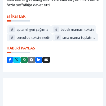
fazla şeffaflığa davet etti.
ETİKETLER
#
aptamil geri çağırma
#
bebek maması toksin
#
cereulide toksini nedir
#
sma mama toplatma
HABERİ PAYLAŞ