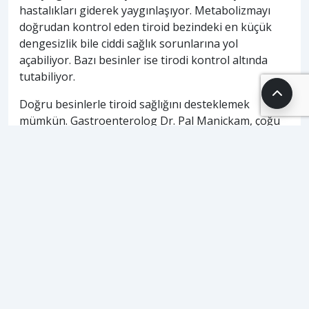
hastalıkları giderek yaygınlaşıyor. Metabolizmayı
doğrudan kontrol eden tiroid bezindeki en küçük
dengesizlik bile ciddi sağlık sorunlarına yol
açabiliyor. Bazı besinler ise tirodi kontrol altında
tutabiliyor.
Doğru besinlerle tiroid sağlığını desteklemek
mümkün. Gastroenterolog Dr. Pal Manickam, çoğu
kişinin gözden kaçırdığı kritik bir detaya dikkat çekti:
Selenyum eksikliği.
Sosyal medyada yaptığı açıklamada Dr. Pal, “Tiroid
fonksiyonunu ve metabolizmayı koruyan en önemli
besinlerden biri selenyumdur” diyerek bu mineralin
önemini vurguladı.
Selenyum, vücutta hayati görevler üstlenen
selenoproteinlerin yapı taşı olarak biliniyor. İlginç