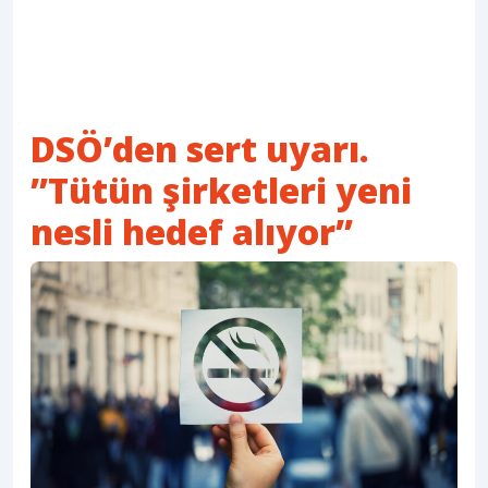
DSÖ’den sert uyarı.
”Tütün şirketleri yeni
nesli hedef alıyor”