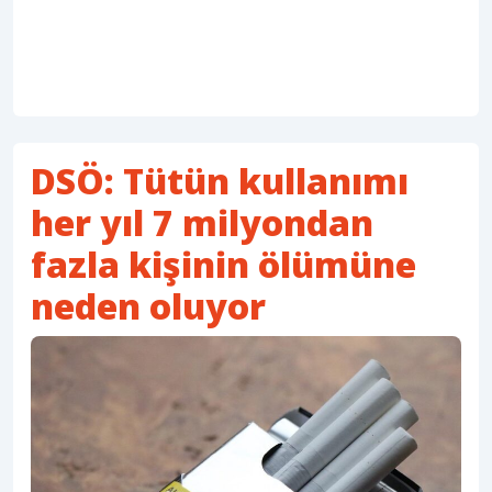
DSÖ: Tütün kullanımı
her yıl 7 milyondan
fazla kişinin ölümüne
neden oluyor