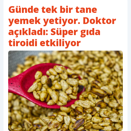
Günde tek bir tane
yemek yetiyor. Doktor
açıkladı: Süper gıda
tiroidi etkiliyor