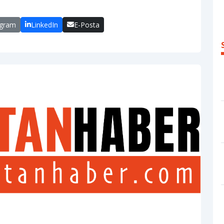
egram
LinkedIn
E-Posta