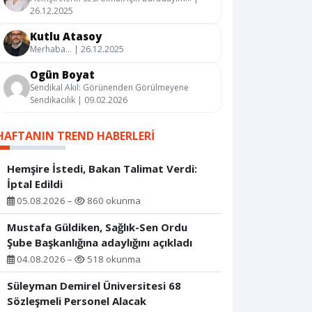
26.12.2025
Kutlu Atasoy
Merhaba… | 26.12.2025
Ogün Boyat
Sendikal Akıl: Görünenden Görülmeyene
Sendikacılık | 09.02.2026
HAFTANIN TREND HABERLERI
Hemşire İstedi, Bakan Talimat Verdi:
İptal Edildi
05.08.2026 –
860 okunma
Mustafa Güldiken, Sağlık-Sen Ordu
Şube Başkanlığına adaylığını açıkladı
04.08.2026 –
518 okunma
Süleyman Demirel Üniversitesi 68
Sözleşmeli Personel Alacak