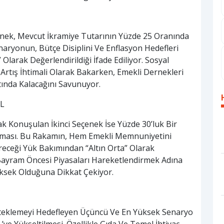
nek, Mevcut İkramiye Tutarının Yüzde 25 Oranında
enaryonun, Bütçe Disiplini Ve Enflasyon Hedefleri
arak Değerlendirildiği İfade Ediliyor. Sosyal
rtış İhtimali Olarak Bakarken, Emekli Dernekleri
ında Kalacağını Savunuyor.
TL
 Konuşulan İkinci Seçenek İse Yüzde 30’luk Bir
rılması. Bu Rakamın, Hem Emekli Memnuniyetini
eceği Yük Bakımından “Altın Orta” Olarak
 Bayram Öncesi Piyasaları Hareketlendirmek Adına
ksek Olduğuna Dikkat Çekiyor.
steklemeyi Hedefleyen Üçüncü Ve En Yüksek Senaryo
L’ye Yükseltilmesi. Özellikle Gıda Ve Temel İhtiyaç