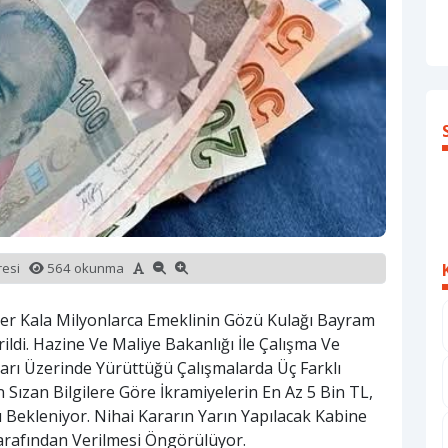
üresi
564 okunma
er Kala Milyonlarca Emeklinin Gözü Kulağı Bayram
ildi. Hazine Ve Maliye Bakanlığı İle Çalışma Ve
ları Üzerinde Yürüttüğü Çalışmalarda Üç Farklı
n Sızan Bilgilere Göre İkramiyelerin En Az 5 Bin TL,
ı Bekleniyor. Nihai Kararın Yarın Yapılacak Kabine
rafından Verilmesi Öngörülüyor.