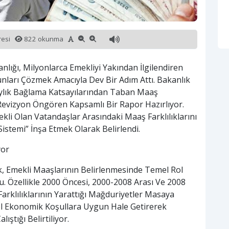
üresi
822 okunma
lığı, Milyonlarca Emekliyi Yakından İlgilendiren
unları Çözmek Amacıyla Dev Bir Adım Attı. Bakanlık
ylık Bağlama Katsayılarından Taban Maaş
evizyon Öngören Kapsamlı Bir Rapor Hazırlıyor.
ekli Olan Vatandaşlar Arasındaki Maaş Farklılıklarını
istemi” İnşa Etmek Olarak Belirlendi.
yor
k, Emekli Maaşlarının Belirlenmesinde Temel Rol
. Özellikle 2000 Öncesi, 2000-2008 Arası Ve 2008
Farklılıklarının Yarattığı Mağduriyetler Masaya
cel Ekonomik Koşullara Uygun Hale Getirerek
ştığı Belirtiliyor.