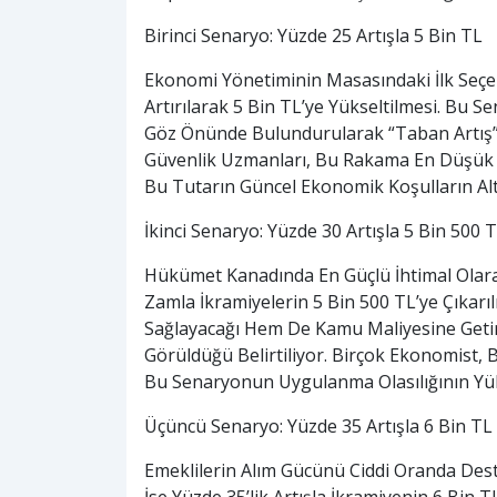
Birinci Senaryo: Yüzde 25 Artışla 5 Bin TL
Ekonomi Yönetiminin Masasındaki İlk Seçe
Artırılarak 5 Bin TL’ye Yükseltilmesi. Bu S
Göz Önünde Bulundurularak “Taban Artış” Ol
Güvenlik Uzmanları, Bu Rakama En Düşük A
Bu Tutarın Güncel Ekonomik Koşulların Alt
İkinci Senaryo: Yüzde 30 Artışla 5 Bin 500 
Hükümet Kanadında En Güçlü İhtimal Olarak
Zamla İkramiyelerin 5 Bin 500 TL’ye Çıka
Sağlayacağı Hem De Kamu Maliyesine Getir
Görüldüğü Belirtiliyor. Birçok Ekonomist,
Bu Senaryonun Uygulanma Olasılığının Yü
Üçüncü Senaryo: Yüzde 35 Artışla 6 Bin TL
Emeklilerin Alım Gücünü Ciddi Oranda De
İse Yüzde 35’lik Artışla İkramiyenin 6 Bin T