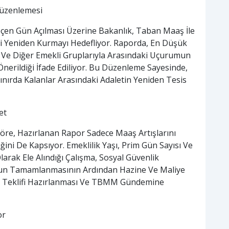
üzenlemesi
eçen Gün Açılması Üzerine Bakanlık, Taban Maaş İle
yi Yeniden Kurmayı Hedefliyor. Raporda, En Düşük
Ve Diğer Emekli Gruplarıyla Arasındaki Uçurumun
Önerildiği İfade Ediliyor. Bu Düzenleme Sayesinde,
Sınırda Kalanlar Arasındaki Adaletin Yeniden Tesis
et
Göre, Hazırlanan Rapor Sadece Maaş Artışlarını
iğini De Kapsıyor. Emeklilik Yaşı, Prim Gün Sayısı Ve
rak Ele Alındığı Çalışma, Sosyal Güvenlik
run Tamamlanmasının Ardından Hazine Ve Maliye
un Teklifi Hazırlanması Ve TBMM Gündemine
or