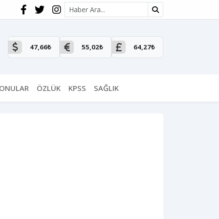
Site içi arama
47,66₺
55,02₺
64,27₺
KONULAR
ÖZLÜK
KPSS
SAĞLIK