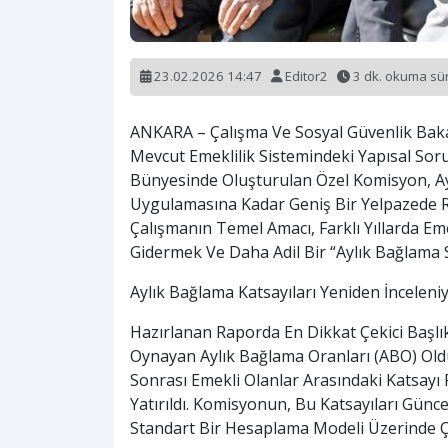
23.02.2026 14:47
Editor2
3 dk. okuma s
ANKARA – Çalışma Ve Sosyal Güvenlik Bakan
Mevcut Emeklilik Sistemindeki Yapısal Sor
Bünyesinde Oluşturulan Özel Komisyon, A
Uygulamasına Kadar Geniş Bir Yelpazede R
Çalışmanın Temel Amacı, Farklı Yıllarda Em
Gidermek Ve Daha Adil Bir “Aylık Bağlama S
Aylık Bağlama Katsayıları Yeniden İnceleni
Hazırlanan Raporda En Dikkat Çekici Başlı
Oynayan Aylık Bağlama Oranları (ABO) Oldu
Sonrası Emekli Olanlar Arasındaki Katsayı 
Yatırıldı. Komisyonun, Bu Katsayıları Gün
Standart Bir Hesaplama Modeli Üzerinde Çalı