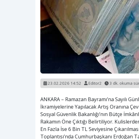
23.02.2026 14:52
Editor2
3 dk. okuma s
ANKARA – Ramazan Bayramı’na Sayılı Günl
İkramiyelerine Yapılacak Artış Oranına Çevr
Sosyal Güvenlik Bakanlığı’nın Bütçe İmkân
Rakamın Öne Çıktığı Belirtiliyor. Kulislerde
En Fazla İse 6 Bin TL Seviyesine Çıkarılmas
Toplantısı’nda Cumhurbaşkanı Erdoğan Ta