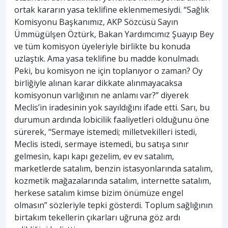
ortak kararın yasa teklifine eklenmemesiydi. “Sağlık
Komisyonu Başkanımız, AKP Sözcüsü Sayın
Ümmügülşen Öztürk, Bakan Yardımcımız Şuayıp Bey
ve tüm komisyon üyeleriyle birlikte bu konuda
uzlaştık. Ama yasa teklifine bu madde konulmadı.
Peki, bu komisyon ne için toplanıyor o zaman? Oy
birliğiyle alınan karar dikkate alınmayacaksa
komisyonun varlığının ne anlamı var?” diyerek
Meclis’in iradesinin yok sayıldığını ifade etti. Sarı, bu
durumun ardında lobicilik faaliyetleri olduğunu öne
sürerek, “Sermaye istemedi; milletvekilleri istedi,
Meclis istedi, sermaye istemedi, bu satışa sınır
gelmesin, kapı kapı gezelim, ev ev satalım,
marketlerde satalım, benzin istasyonlarında satalım,
kozmetik mağazalarında satalım, internette satalım,
herkese satalım kimse bizim önümüze engel
olmasın” sözleriyle tepki gösterdi. Toplum sağlığının
birtakım tekellerin çıkarları uğruna göz ardı