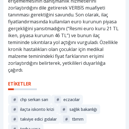
erişememesinin danışmanlık hizmetlerini
zorlaştırdığını dile getirerek VERBİS muafiyeti
tanınması gerektiğini savundu. Son olarak, ilaç
fiyatlandırmasında kullanılan euro kurunun piyasa
gerçekliğini yansıtmadığını (“Resmi euro kuru 21 TL
iken, piyasa kurunun 46 TL”) ve bunun ilaç
temininde sıkıntılara yol açtığını vurguladı. Özellikle
kronik hastalıkları olan çocuklar için medikal
malzeme teminindeki fiyat farklarının erişimi
zorlaştırdığını belirterek, yetkilileri duyarlılığa
çağırdı.
ETİKETLER
#
chp serkan sarı
#
eczacılar
#
ilaçta iskonto krizi
#
sağlik bakanliği
#
takviye edici gıdalar
#
tbmm
#
torba yasa