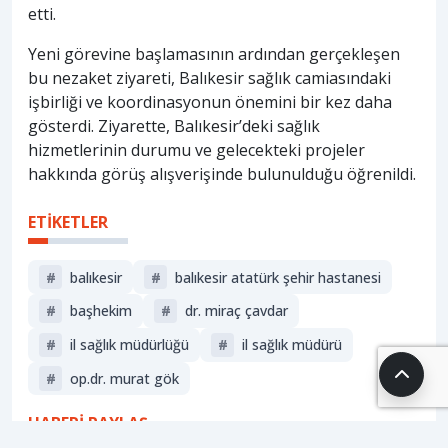
etti.
Yeni görevine başlamasının ardından gerçekleşen
bu nezaket ziyareti, Balıkesir sağlık camiasındaki
işbirliği ve koordinasyonun önemini bir kez daha
gösterdi. Ziyarette, Balıkesir’deki sağlık
hizmetlerinin durumu ve gelecekteki projeler
hakkında görüş alışverişinde bulunulduğu öğrenildi.
ETİKETLER
#
balıkesir
#
balıkesir atatürk şehir hastanesi
#
başhekim
#
dr. miraç çavdar
#
i̇l sağlık müdürlüğü
#
i̇l sağlık müdürü
#
op.dr. murat gök
HABERİ PAYLAŞ