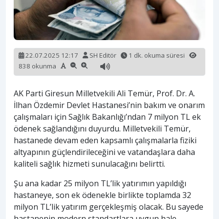
22.07.2025 12:17
SH Editör
1 dk. okuma süresi
838 okunma
AK Parti Giresun Milletvekili Ali Temür, Prof. Dr. A.
İlhan Özdemir Devlet Hastanesi’nin bakım ve onarım
çalışmaları için Sağlık Bakanlığı’ndan 7 milyon TL ek
ödenek sağlandığını duyurdu. Milletvekili Temür,
hastanede devam eden kapsamlı çalışmalarla fiziki
altyapının güçlendirileceğini ve vatandaşlara daha
kaliteli sağlık hizmeti sunulacağını belirtti.
Şu ana kadar 25 milyon TL’lik yatırımın yapıldığı
hastaneye, son ek ödenekle birlikte toplamda 32
milyon TL’lik yatırım gerçekleşmiş olacak. Bu sayede
hastanenin modern standartlara uygun hale