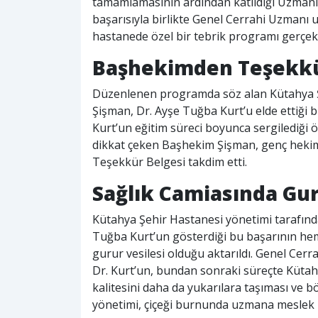
tamamlamasının ardından katıldığı Uzmanlık 
başarısıyla birlikte Genel Cerrahi Uzmanı u
hastanede özel bir tebrik programı gerçekle
Başhekimden Teşekkü
Düzenlenen programda söz alan Kütahya Şe
Şişman, Dr. Ayşe Tuğba Kurt’u elde ettiği b
Kurt’un eğitim süreci boyunca sergilediği 
dikkat çeken Başhekim Şişman, genç hekime
Teşekkür Belgesi takdim etti.
Sağlık Camiasında Gu
Kütahya Şehir Hastanesi yönetimi tarafında
Tuğba Kurt’un gösterdiği bu başarının he
gurur vesilesi olduğu aktarıldı. Genel Cerr
Dr. Kurt’un, bundan sonraki süreçte Kütah
kalitesini daha da yukarılara taşıması ve 
yönetimi, çiçeği burnunda uzmana meslek h