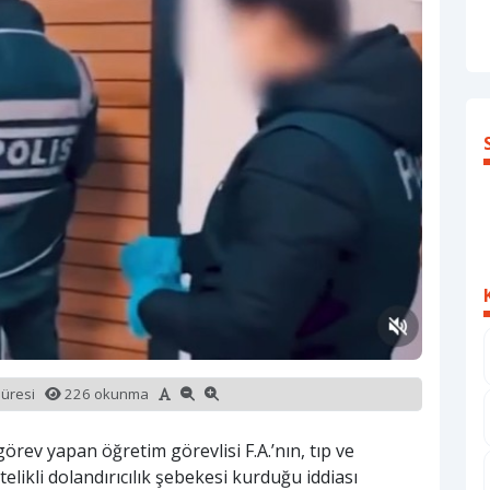
süresi
226 okunma
örev yapan öğretim görevlisi F.A.’nın, tıp ve
elikli dolandırıcılık şebekesi kurduğu iddiası