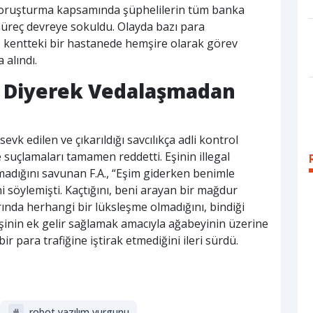
 soruşturma kapsamında şüphelilerin tüm banka
süreç devreye sokuldu. Olayda bazı para
n ve kentteki bir hastanede hemşire olarak görev
 alındı.
m Diyerek Vedalaşmadan
evk edilen ve çıkarıldığı savcılıkça adli kontrol
de suçlamaları tamamen reddetti. Eşinin illegal
lmadığını savunan F.A., “Eşim giderken benimle
i söylemişti. Kaçtığını, beni arayan bir mağdur
ında herhangi bir lüksleşme olmadığını, bindiği
 eşinin ek gelir sağlamak amacıyla ağabeyinin üzerine
bir para trafiğine iştirak etmediğini ileri sürdü.
#
robot yazılım vurgunu