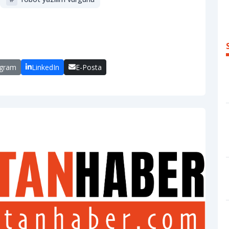
egram
LinkedIn
E-Posta