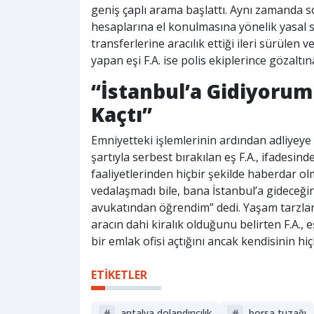
geniş çaplı arama başlattı. Aynı zamanda
hesaplarına el konulmasına yönelik yasal 
transferlerine aracılık ettiği ileri sürüle
yapan eşi F.A. ise polis ekiplerince gözaltına
“İstanbul’a Gidiyoru
Kaçtı”
Emniyetteki işlemlerinin ardından adliyeye s
şartıyla serbest bırakılan eş F.A., ifadesin
faaliyetlerinden hiçbir şekilde haberdar o
vedalaşmadı bile, bana İstanbul’a gideceğin
avukatından öğrendim” dedi. Yaşam tarzlar
aracın dahi kiralık olduğunu belirten F.A.,
bir emlak ofisi açtığını ancak kendisinin hiç
ETİKETLER
#
antalya dolandırıcılık
#
borsa tuzağı