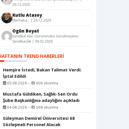
26.12.2025
Kutlu Atasoy
Merhaba… | 26.12.2025
Ogün Boyat
Sendikal Akıl: Görünenden Görülmeyene
Sendikacılık | 09.02.2026
HAFTANIN TREND HABERLERI
Hemşire İstedi, Bakan Talimat Verdi:
İptal Edildi
05.08.2026 –
906 okunma
Mustafa Güldiken, Sağlık-Sen Ordu
Şube Başkanlığına adaylığını açıkladı
04.08.2026 –
568 okunma
Süleyman Demirel Üniversitesi 68
Sözleşmeli Personel Alacak