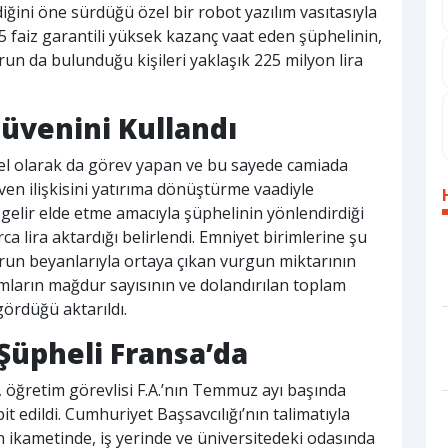
ğini öne sürdüğü özel bir robot yazılım vasıtasıyla
5 faiz garantili yüksek kazanç vaat eden şüphelinin,
run da bulunduğu kişileri yaklaşık 225 milyon lira
Güvenini Kullandı
el olarak da görev yapan ve bu sayede camiada
üven ilişkisini yatırıma dönüştürme vaadiyle
k gelir elde etme amacıyla şüphelinin yönlendirdiği
a lira aktardığı belirlendi. Emniyet birimlerine şu
un beyanlarıyla ortaya çıkan vurgun miktarının
mların mağdur sayısının ve dolandırılan toplam
gördüğü aktarıldı.
 Şüpheli Fransa’da
, öğretim görevlisi F.A.’nın Temmuz ayı başında
it edildi. Cumhuriyet Başsavcılığı’nın talimatıyla
 ikametinde, iş yerinde ve üniversitedeki odasında