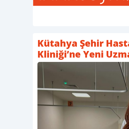
Kütahya Şehir Hast
Kliniği’ne Yeni Uz