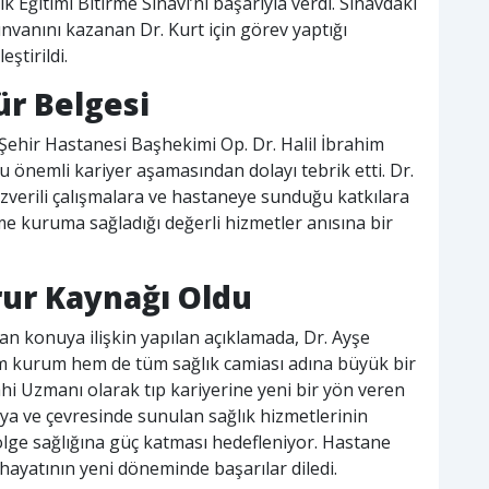
Eğitimi Bitirme Sınavı’nı başarıyla verdi. Sınavdaki
nvanını kazanan Dr. Kurt için görev yaptığı
ştirildi.
r Belgesi
hir Hastanesi Başhekimi Op. Dr. Halil İbrahim
u önemli kariyer aşamasından dolayı tebrik etti. Dr.
özverili çalışmalara ve hastaneye sunduğu katkılara
 kuruma sağladığı değerli hizmetler anısına bir
rur Kaynağı Oldu
n konuya ilişkin yapılan açıklamada, Dr. Ayşe
m kurum hem de tüm sağlık camiası adına büyük bir
ahi Uzmanı olarak tıp kariyerine yeni bir yön veren
ya ve çevresinde sunulan sağlık hizmetlerinin
bölge sağlığına güç katması hedefleniyor. Hastane
ayatının yeni döneminde başarılar diledi.