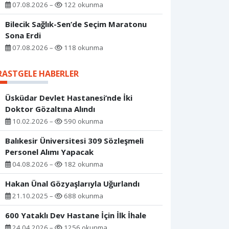
07.08.2026 –
122 okunma
Bilecik Sağlık-Sen’de Seçim Maratonu
Sona Erdi
07.08.2026 –
118 okunma
RASTGELE HABERLER
Üsküdar Devlet Hastanesi’nde İki
Doktor Gözaltına Alındı
10.02.2026 –
590 okunma
Balıkesir Üniversitesi 309 Sözleşmeli
Personel Alımı Yapacak
04.08.2026 –
182 okunma
Hakan Ünal Gözyaşlarıyla Uğurlandı
21.10.2025 –
688 okunma
600 Yataklı Dev Hastane İçin İlk İhale
24.04.2026 –
1256 okunma