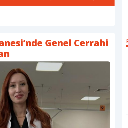
anesi’nde Genel Cerrahi
man