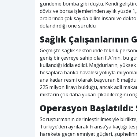
gündeme bomba gibi düştü. Kendi geliştirdi
döviz ve borsa işlemlerinden aylık yüzde 1,
aralarında çok sayıda bilim insanı ve dokto
dolandırdığı öne sürüldü.
Sağlık Çalışanlarının 
Geçmişte sağlık sektöründe teknik person
geniş bir çevreye sahip olan F.A.’nın, bu g
kullandığı iddia edildi. Mağdurların, yükse
hesaplara banka havalesi yoluyla milyonlarc
ana kadar resmi olarak başvuran 8 mağdur
225 milyon lirayı bulduğu, ancak adli maka
miktarın çok daha yukarı çıkabileceğini ön
Operasyon Başlatıldı:
Soruşturmanın derinleştirilmesiyle birlikte
Türkiye’den ayrılarak Fransa’ya kaçtığı tesp
harekete geçen emniyet güçleri, şüphelinin