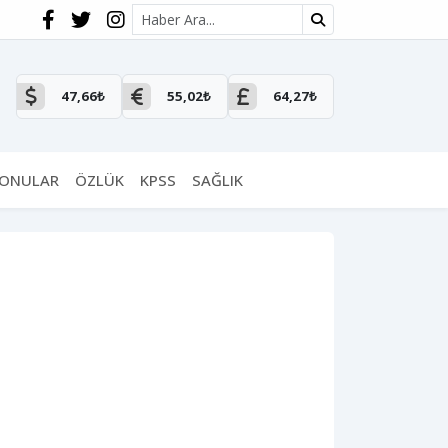
Site içi arama
47,66₺
55,02₺
64,27₺
KONULAR
ÖZLÜK
KPSS
SAĞLIK