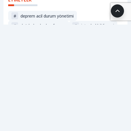
#
deprem acil durum yönetimi
#
dsö bakanlar konferansı
#
i̇stanbul bildirgesi
#
sağlık bakanı kemal memişoğlu
HABERİ PAYLAŞ