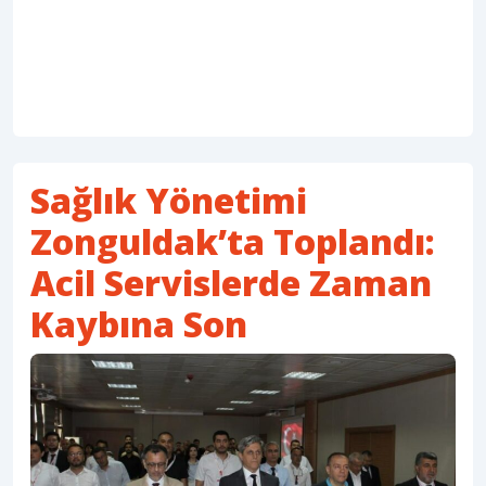
Sağlık Yönetimi
Zonguldak’ta Toplandı:
Acil Servislerde Zaman
Kaybına Son