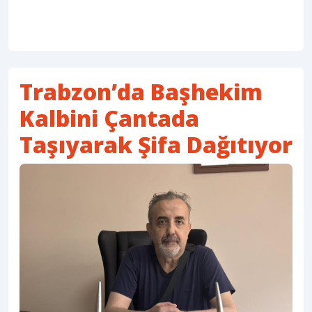
Trabzon’da Başhekim
Kalbini Çantada
Taşıyarak Şifa Dağıtıyor