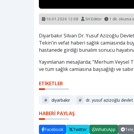
16.01.2026 12:08
SH Editör
1 dk. okuma 
Diyarbakır Silvan Dr. Yusuf Azizoğlu Devl
Tekin’in vefat haberi sağlık camiasında bü
hastanede girdiği bunalım sonucu hayatına
Yayımlanan mesajlarda; “Merhum Veysel Teki
ve tüm sağlık camiasına başsağlığı ve sabır d
ETİKETLER
#
diyarbakır
#
dr. yusuf azizoğlu devlet
HABERİ PAYLAŞ
Facebook
Twitter
WhatsApp
Tel