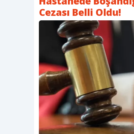
Hastanede Boşandığ
Cezası Belli Oldu!