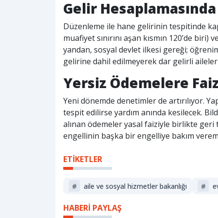
Gelir Hesaplamasında 
Düzenleme ile hane gelirinin tespitinde ka
muafiyet sınırını aşan kısmın 120’de biri) v
yandan, sosyal devlet ilkesi gereği; öğreni
gelirine dahil edilmeyerek dar gelirli ailel
Yersiz Ödemelere Faiz
Yeni dönemde denetimler de artırılıyor. Yap
tespit edilirse yardım anında kesilecek. Bi
alınan ödemeler yasal faiziyle birlikte geri 
engellinin başka bir engelliye bakım verem
ETİKETLER
#
aile ve sosyal hizmetler bakanlığı
#
e
HABERİ PAYLAŞ