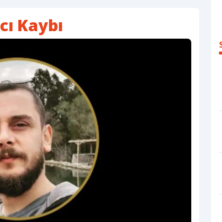
cı Kaybı