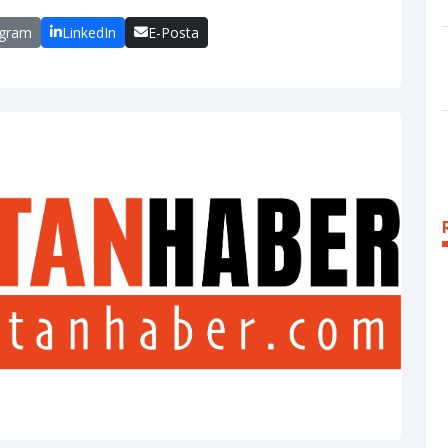
egram
LinkedIn
E-Posta