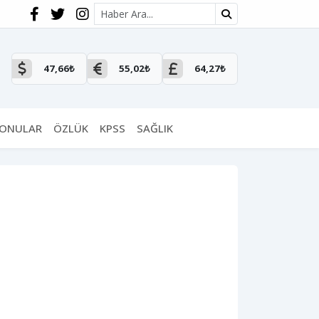
Site içi arama
47,66₺
55,02₺
64,27₺
KONULAR
ÖZLÜK
KPSS
SAĞLIK