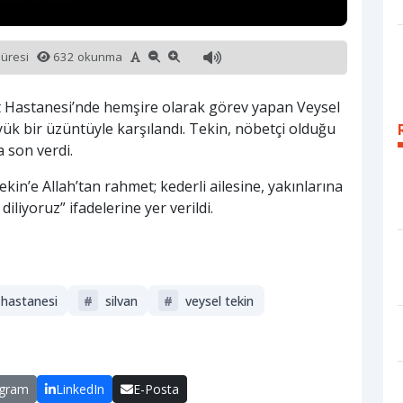
süresi
632 okunma
et Hastanesi’nde hemşire olarak görev yapan Veysel
yük bir üzüntüyle karşılandı. Tekin, nöbetçi olduğu
 son verdi.
n’e Allah’tan rahmet; kederli ailesine, yakınlarına
iliyoruz” ifadelerine yer verildi.
 hastanesi
#
silvan
#
veysel tekin
egram
LinkedIn
E-Posta