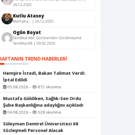
26.12.2025
Kutlu Atasoy
Merhaba… | 26.12.2025
Ogün Boyat
Sendikal Akıl: Görünenden Görülmeyene
Sendikacılık | 09.02.2026
HAFTANIN TREND HABERLERI
Hemşire İstedi, Bakan Talimat Verdi:
İptal Edildi
05.08.2026 –
872 okunma
Mustafa Güldiken, Sağlık-Sen Ordu
Şube Başkanlığına adaylığını açıkladı
04.08.2026 –
528 okunma
Süleyman Demirel Üniversitesi 68
Sözleşmeli Personel Alacak