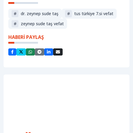
#
dr. zeynep sude taş
#
tus türkiye 7.si vefat
#
zeynep sude taş vefat
HABERİ PAYLAŞ