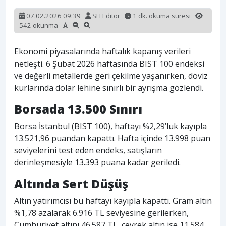
07.02.2026 09:39
SH Editör
1 dk. okuma süresi
542 okunma
Ekonomi piyasalarında haftalık kapanış verileri
netleşti. 6 Şubat 2026 haftasında BIST 100 endeksi
ve değerli metallerde geri çekilme yaşanırken, döviz
kurlarında dolar lehine sınırlı bir ayrışma gözlendi.
Borsada 13.500 Sınırı
Borsa İstanbul (BIST 100), haftayı %2,29’luk kayıpla
13.521,96 puandan kapattı. Hafta içinde 13.998 puan
seviyelerini test eden endeks, satışların
derinleşmesiyle 13.393 puana kadar geriledi.
Altında Sert Düşüş
Altın yatırımcısı bu haftayı kayıpla kapattı. Gram altın
%1,78 azalarak 6.916 TL seviyesine gerilerken,
Cumhuriyet altını 46.587 TL, çeyrek altın ise 11.584