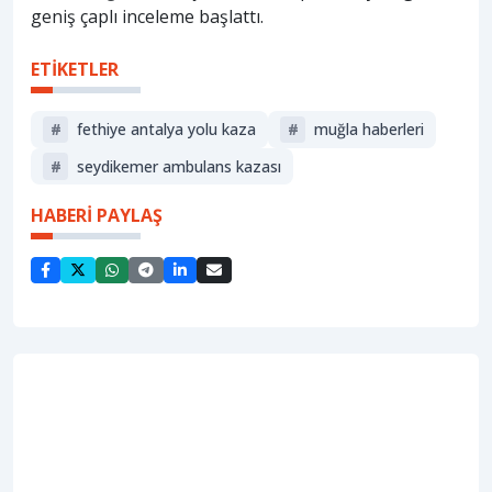
geniş çaplı inceleme başlattı.
ETİKETLER
#
fethiye antalya yolu kaza
#
muğla haberleri
#
seydikemer ambulans kazası
HABERİ PAYLAŞ