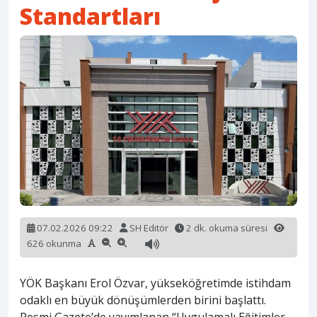
Standartları
07.02.2026 09:22
SH Editör
2 dk. okuma süresi
626 okunma
YÖK Başkanı Erol Özvar, yükseköğretimde istihdam
odaklı en büyük dönüşümlerden birini başlattı.
Resmi Gazete’de yayımlanan “Uygulamalı Eğitimler