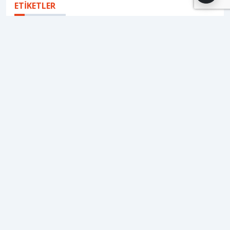
ETİKETLER
#
hastane yönetimi
#
kızıltepe devlet hastanesi
#
mardin sağlık haberleri
#
yoğun bakım i̇ddiası
HABERİ PAYLAŞ