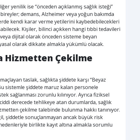
ğer yenilik ise “önceden açıklanmış sağlık isteği”
bireyler; demans, Alzheimer veya yoğun bakımda
erde kendi karar verme yetilerini kaybedebilecekleri
bilecek. Kişiler, bilinci açıkken hangi tıbbi tedavileri
ı veya dijital olarak önceden sisteme beyan
 yasal olarak dikkate almakla yükümlü olacak.
da Hizmetten Çekilme
amaçlayan taslak, sağlıkta şiddete karşı “Beyaz
u sistemle şiddete maruz kalan personele
ek sağlanması zorunlu kılınıyor. Ayrıca fiziksel
i ciddi derecede tehlikeye atan durumlarda, sağlık
hizmetten çekilme talebinde bulunma hakkı tanınıyor.
değil, şiddetle sonuçlanmayan ancak büyük risk
edenleriyle birlikte kayıt altına almakla sorumlu