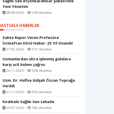
Sağlık-Sen Afyonkarahisar Şubesi’nde
Yeni Yönetim
08.08.2026 –
140 okunma
RASTGELE HABERLER
Sahte Rapor Veren Profesöre
İstinaftan Kötü Haber: 25 Yıl Onandı!
27.02.2026 –
572 okunma
Uzmanlardan ultra işlenmiş gıdalara
karşı acil önlem çağrısı
20.11.2025 –
538 okunma
Uzm. Dr. Hafize Gülşah Özcan Toprağa
Verildi
21.11.2025 –
550 okunma
Kırıkkale Sağlık-Sen sahada
29.07.2025 –
782 okunma