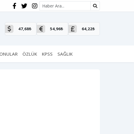
Site içi arama
47,68₺
54,96₺
64,22₺
KONULAR
ÖZLÜK
KPSS
SAĞLIK