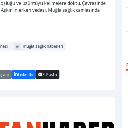
in boşluğu ve üzüntüyü kelimelere döktü. Çevresinde
n Aşkın’ın erken vedası, Muğla sağlık camiasında
nesi
#
muğla sağlık haberleri
egram
LinkedIn
E-Posta