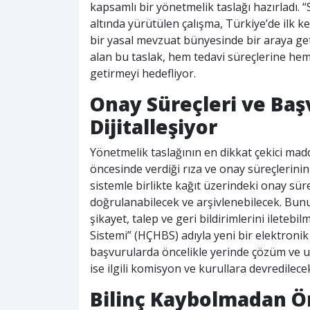
kapsamlı bir yönetmelik taslağı hazırladı. “
altında yürütülen çalışma, Türkiye’de ilk kez
bir yasal mevzuat bünyesinde bir araya get
alan bu taslak, hem tedavi süreçlerine he
getirmeyi hedefliyor.
Onay Süreçleri ve Ba
Dijitalleşiyor
Yönetmelik taslağının en dikkat çekici madd
öncesinde verdiği rıza ve onay süreçlerini
sistemle birlikte kağıt üzerindeki onay süreç
doğrulanabilecek ve arşivlenebilecek. Bunun
şikayet, talep ve geri bildirimlerini ileteb
Sistemi” (HÇHBS) adıyla yeni bir elektroni
başvurularda öncelikle yerinde çözüm ve 
ise ilgili komisyon ve kurullara devredilece
Bilinç Kaybolmadan Ö