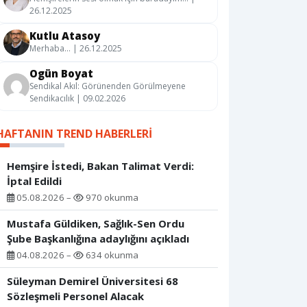
26.12.2025
Kutlu Atasoy
Merhaba… | 26.12.2025
Ogün Boyat
Sendikal Akıl: Görünenden Görülmeyene
Sendikacılık | 09.02.2026
HAFTANIN TREND HABERLERI
Hemşire İstedi, Bakan Talimat Verdi:
İptal Edildi
05.08.2026 –
970 okunma
Mustafa Güldiken, Sağlık-Sen Ordu
Şube Başkanlığına adaylığını açıkladı
04.08.2026 –
634 okunma
Süleyman Demirel Üniversitesi 68
Sözleşmeli Personel Alacak