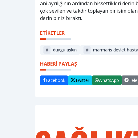
ani ayrılığının ardından hissettikleri der
çok sevilen ve takdir toplayan bir isim ola
derin bir iz bıraktı.
ETİKETLER
#
duygu aşkın
#
marmaris devlet hasta
HABERİ PAYLAŞ
Facebook
Twitter
WhatsApp
Tel