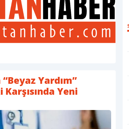
a “Beyaz Yardım”
i Karşısında Yeni