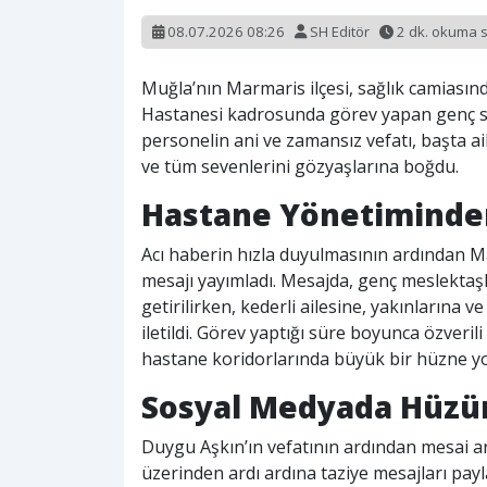
08.07.2026 08:26
SH Editör
2 dk. okuma 
Muğla’nın Marmaris ilçesi, sağlık camiasınd
Hastanesi kadrosunda görev yapan genç sağ
personelin ani ve zamansız vefatı, başta a
ve tüm sevenlerini gözyaşlarına boğdu.
Hastane Yönetiminden
Acı haberin hızla duyulmasının ardından M
mesajı yayımladı. Mesajda, genç meslektaşl
getirilirken, kederli ailesine, yakınlarına ve
iletildi. Görev yaptığı süre boyunca özverili
hastane koridorlarında büyük bir hüzne yol
Sosyal Medyada Hüzün
Duygu Aşkın’ın vefatının ardından mesai a
üzerinden ardı ardına taziye mesajları paylaş