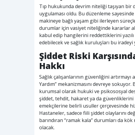
Tıp hukukunda devrim niteliği taşıyan bir di
uygulaması oldu. Bu düzenleme sayesinde 
makineye bağlı yaşam gibi ilerleyen süreçl
durumlar için vasiyet niteliğinde kararlar ala
kabul edip hangilerini reddettiklerini yazıl
edebilecek ve sağlık kuruluşları bu iradeyi
Şiddet Riski Karşısın
Hakkı
Sağlık çalışanlarının güvenliğini artırmayı 
Yardım” mekanizmasını devreye sokuyor. B
kurumsal olarak hukuki ve psikososyal dest
şiddet, tehdit, hakaret ya da güvenliklerin
emekçilerine belirli usuller çerçevesinde 
Hastaneler, sadece fiili şiddet olaylarını 
barındıran “ramak kala” durumları da kök n
olacak.