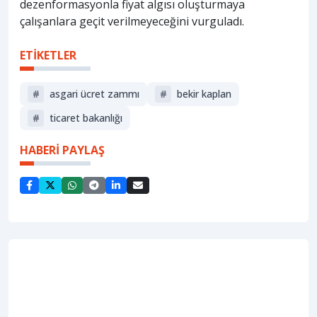
dezenformasyonla fiyat algısı oluşturmaya
çalışanlara geçit verilmeyeceğini vurguladı.
ETİKETLER
#
asgari ücret zammı
#
bekir kaplan
#
ticaret bakanlığı
HABERİ PAYLAŞ