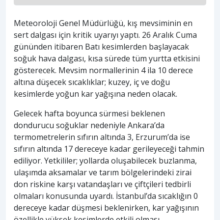
Meteoroloji Genel Müdürlüğü, kış mevsiminin en
sert dalgası için kritik uyarıyı yaptı. 26 Aralık Cuma
gününden itibaren Batı kesimlerden başlayacak
soğuk hava dalgası, kısa sürede tüm yurtta etkisini
gösterecek. Mevsim normallerinin 4 ila 10 derece
altına düşecek sıcaklıklar; kuzey, iç ve doğu
kesimlerde yoğun kar yağışına neden olacak.
Gelecek hafta boyunca sürmesi beklenen
dondurucu soğuklar nedeniyle Ankara’da
termometrelerin sıfırın altında 3, Erzurum’da ise
sıfırın altında 17 dereceye kadar gerileyeceği tahmin
ediliyor. Yetkililer; yollarda oluşabilecek buzlanma,
ulaşımda aksamalar ve tarım bölgelerindeki zirai
don riskine karşı vatandaşları ve çiftçileri tedbirli
olmaları konusunda uyardı. İstanbul’da sıcaklığın 0
dereceye kadar düşmesi beklenirken, kar yağışının
özellikle yüksek kesimlerde etkili olması