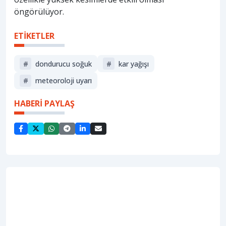
öngörülüyor.
ETİKETLER
#
dondurucu soğuk
#
kar yağışı
#
meteoroloji uyarı
HABERİ PAYLAŞ