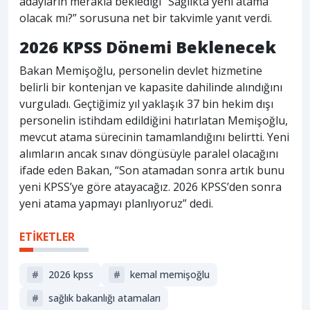
adayların merakla beklediği “Sağlıkta yeni atama
olacak mı?” sorusuna net bir takvimle yanıt verdi.
2026 KPSS Dönemi Beklenecek
Bakan Memişoğlu, personelin devlet hizmetine
belirli bir kontenjan ve kapasite dahilinde alındığını
vurguladı. Geçtiğimiz yıl yaklaşık 37 bin hekim dışı
personelin istihdam edildiğini hatırlatan Memişoğlu,
mevcut atama sürecinin tamamlandığını belirtti. Yeni
alımların ancak sınav döngüsüyle paralel olacağını
ifade eden Bakan, “Son atamadan sonra artık bunu
yeni KPSS’ye göre atayacağız. 2026 KPSS’den sonra
yeni atama yapmayı planlıyoruz” dedi.
ETİKETLER
#
2026 kpss
#
kemal memişoğlu
#
sağlık bakanlığı atamaları