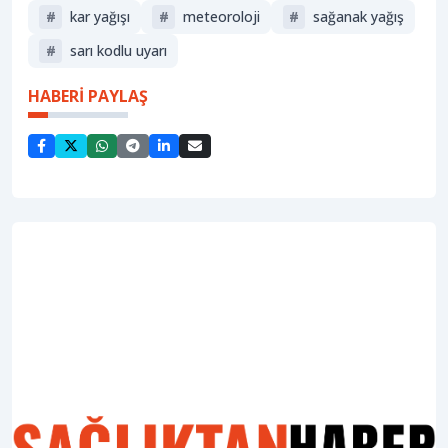
#
kar yağışı
#
meteoroloji
#
sağanak yağış
#
sarı kodlu uyarı
HABERİ PAYLAŞ