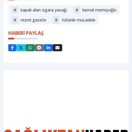
#
kapalı alan sigara yasağı
#
kemal memişoğlu
#
resmi gazete
#
tütünle mücadele
HABERİ PAYLAŞ