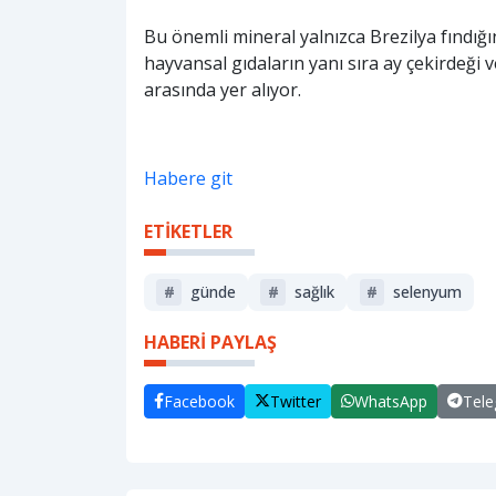
Bu önemli mineral yalnızca Brezilya fındığ
hayvansal gıdaların yanı sıra ay çekirdeği
arasında yer alıyor.
Habere git
ETİKETLER
#
günde
#
sağlık
#
selenyum
HABERİ PAYLAŞ
Facebook
Twitter
WhatsApp
Tel