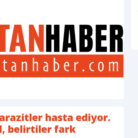
arazitler hasta ediyor.
 belirtiler fark