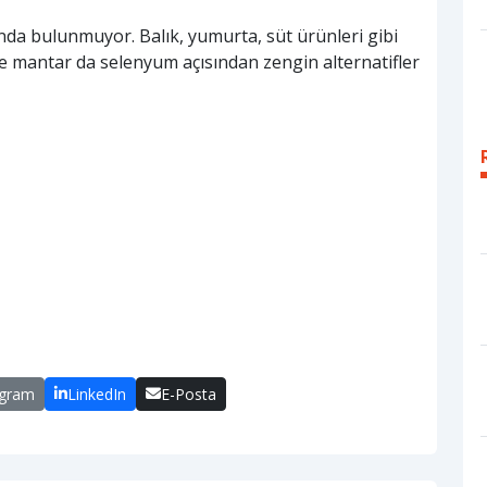
ında bulunmuyor. Balık, yumurta, süt ürünleri gibi
 ve mantar da selenyum açısından zengin alternatifler
egram
LinkedIn
E-Posta