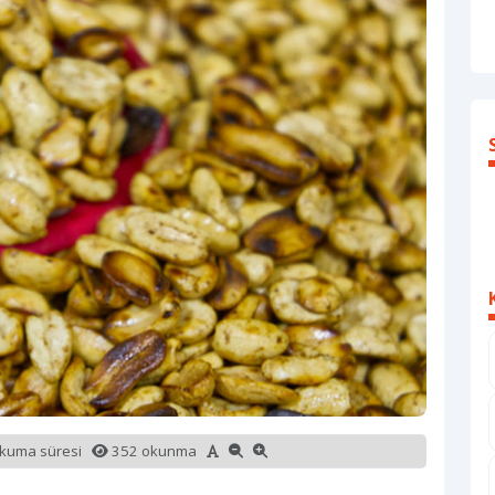
okuma süresi
352 okunma