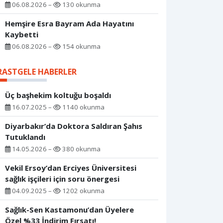
06.08.2026 –
130 okunma
Hemşire Esra Bayram Ada Hayatını
Kaybetti
06.08.2026 –
154 okunma
RASTGELE HABERLER
Üç başhekim koltuğu boşaldı
16.07.2025 –
1140 okunma
Diyarbakır’da Doktora Saldıran Şahıs
Tutuklandı
14.05.2026 –
380 okunma
Vekil Ersoy’dan Erciyes Üniversitesi
sağlık işçileri için soru önergesi
04.09.2025 –
1202 okunma
Sağlık-Sen Kastamonu’dan Üyelere
Özel %33 İndirim Fırsatı!