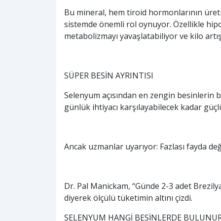
Bu mineral, hem tiroid hormonlarının üre
sistemde önemli rol oynuyor. Özellikle hipo
metabolizmayı yavaşlatabiliyor ve kilo artı
SÜPER BESİN AYRINTISI
Selenyum açısından en zengin besinlerin baş
günlük ihtiyacı karşılayabilecek kadar güçl
Ancak uzmanlar uyarıyor: Fazlası fayda değil
Dr. Pal Manickam, “Günde 2-3 adet Brezilya 
diyerek ölçülü tüketimin altını çizdi.
SELENYUM HANGİ BESİNLERDE BULUNU