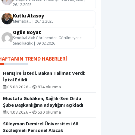
26.12.2025
Kutlu Atasoy
Merhaba… | 26.12.2025
Ogün Boyat
Sendikal Akıl: Görünenden Görülmeyene
Sendikacılık | 09.02.2026
HAFTANIN TREND HABERLERI
Hemşire İstedi, Bakan Talimat Verdi:
İptal Edildi
05.08.2026 –
874 okunma
Mustafa Güldiken, Sağlık-Sen Ordu
Şube Başkanlığına adaylığını açıkladı
04.08.2026 –
530 okunma
Süleyman Demirel Üniversitesi 68
Sözleşmeli Personel Alacak