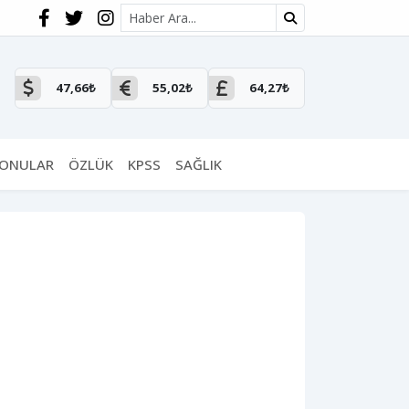
Site içi arama
47,66₺
55,02₺
64,27₺
KONULAR
ÖZLÜK
KPSS
SAĞLIK