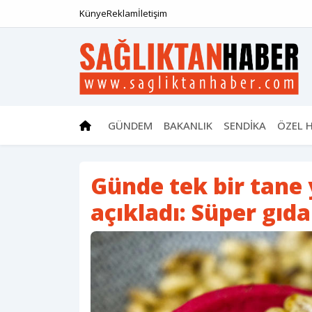
Künye
Reklam
İletişim
GÜNDEM
BAKANLIK
SENDİKA
ÖZEL 
Günde tek bir tane
açıkladı: Süper gıda 