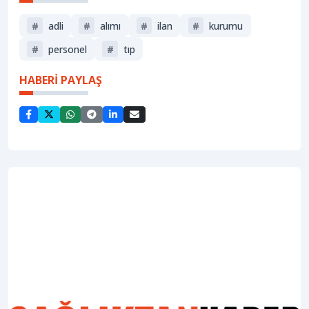
#
adli
#
alımı
#
ilan
#
kurumu
#
personel
#
tıp
HABERİ PAYLAŞ