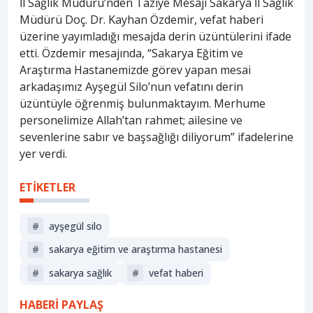
İl Sağlık Müdürü’nden Taziye Mesajı Sakarya İl Sağlık
Müdürü Doç. Dr. Kayhan Özdemir, vefat haberi
üzerine yayımladığı mesajda derin üzüntülerini ifade
etti. Özdemir mesajında, “Sakarya Eğitim ve
Araştırma Hastanemizde görev yapan mesai
arkadaşımız Ayşegül Silo’nun vefatını derin
üzüntüyle öğrenmiş bulunmaktayım. Merhume
personelimize Allah’tan rahmet; ailesine ve
sevenlerine sabır ve başsağlığı diliyorum” ifadelerine
yer verdi.
ETİKETLER
#
ayşegül silo
#
sakarya eğitim ve araştırma hastanesi
#
sakarya sağlık
#
vefat haberi
HABERİ PAYLAŞ