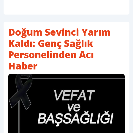
Doğum Sevinci Yarım
Kaldı: Genç Sağlık
Personelinden Acı
Haber