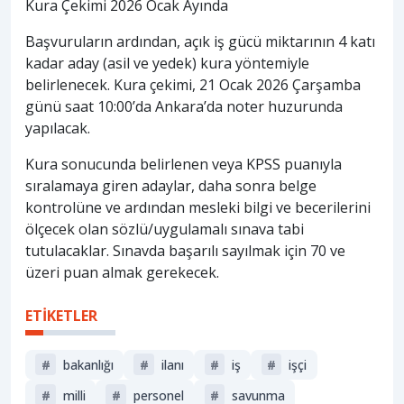
Kura Çekimi 2026 Ocak Ayında
Başvuruların ardından, açık iş gücü miktarının 4 katı
kadar aday (asil ve yedek) kura yöntemiyle
belirlenecek. Kura çekimi, 21 Ocak 2026 Çarşamba
günü saat 10:00’da Ankara’da noter huzurunda
yapılacak.
Kura sonucunda belirlenen veya KPSS puanıyla
sıralamaya giren adaylar, daha sonra belge
kontrolüne ve ardından mesleki bilgi ve becerilerini
ölçecek olan sözlü/uygulamalı sınava tabi
tutulacaklar. Sınavda başarılı sayılmak için 70 ve
üzeri puan almak gerekecek.
ETİKETLER
#
bakanlığı
#
ilanı
#
iş
#
işçi
#
milli
#
personel
#
savunma