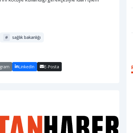
#
sağlik bakanliği
egram
LinkedIn
E-Posta