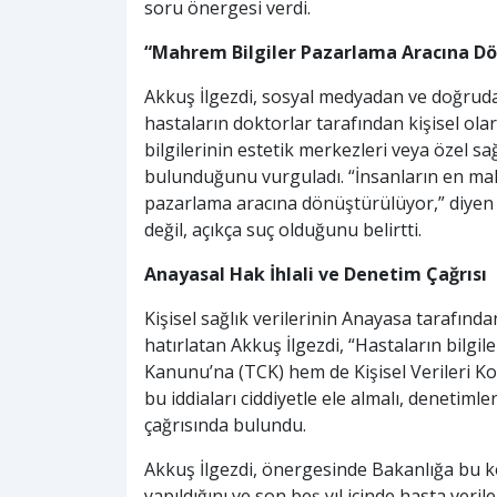
soru önergesi verdi.
“Mahrem Bilgiler Pazarlama Aracına D
Akkuş İlgezdi, sosyal medyadan ve doğrudan
hastaların doktorlar tarafından kişisel olar
bilgilerinin estetik merkezleri veya özel sağ
bulunduğunu vurguladı. “İnsanların en mahre
pazarlama aracına dönüştürülüyor,” diyen Ak
değil, açıkça suç olduğunu belirtti.
Anayasal Hak İhlali ve Denetim Çağrısı
Kişisel sağlık verilerinin Anayasa tarafından
hatırlatan Akkuş İlgezdi, “Hastaların bilgi
Kanunu’na (TCK) hem de Kişisel Verileri Ko
bu iddiaları ciddiyetle ele almalı, denetiml
çağrısında bulundu.
Akkuş İlgezdi, önergesinde Bakanlığa bu ko
yapıldığını ve son beş yıl içinde hasta veril