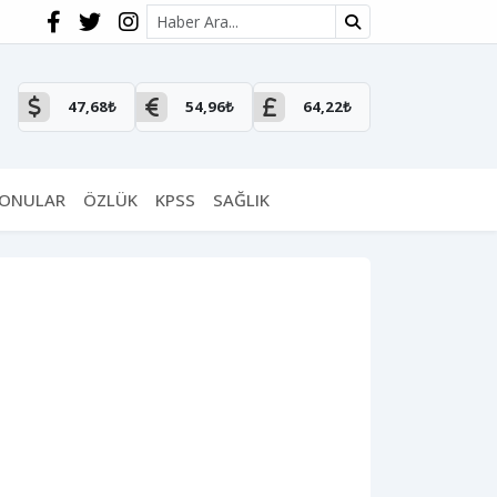
Site içi arama
47,68₺
54,96₺
64,22₺
KONULAR
ÖZLÜK
KPSS
SAĞLIK