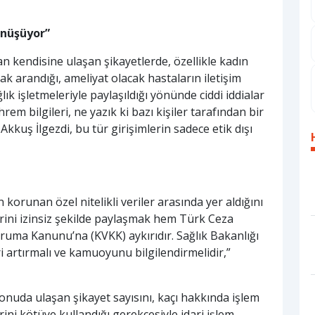
önüşüyor”
 kendisine ulaşan şikayetlerde, özellikle kadın
ak arandığı, ameliyat olacak hastaların iletişim
lık işletmeleriyle paylaşıldığı yönünde ciddi iddialar
m bilgileri, ne yazık ki bazı kişiler tarafından bir
kuş İlgezdi, bu tür girişimlerin sadece etik dışı
 korunan özel nitelikli veriler arasında yer aldığını
lerini izinsiz şekilde paylaşmak hem Türk Ceza
ruma Kanunu’na (KVKK) aykırıdır. Sağlık Bakanlığı
eri artırmalı ve kamuoyunu bilgilendirmelidir,”
nuda ulaşan şikayet sayısını, kaçı hakkında işlem
erini kötüye kullandığı gerekçesiyle idari işlem