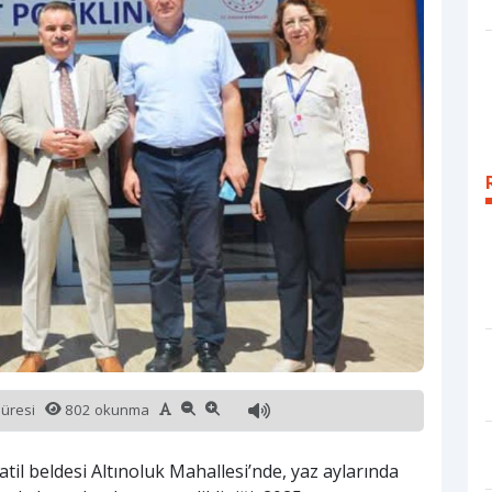
süresi
802 okunma
tatil beldesi Altınoluk Mahallesi’nde, yaz aylarında