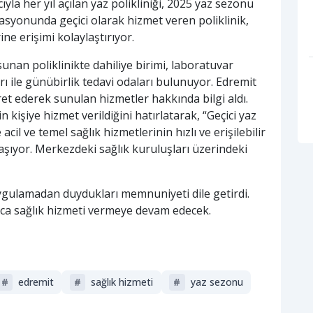
a her yıl açılan yaz polikliniği, 2025 yaz sezonu
inasyonunda geçici olarak hizmet veren poliklinik,
rine erişimi kolaylaştırıyor.
 sunan poliklinikte dahiliye birimi, laboratuvar
ı ile günübirlik tedavi odaları bulunuyor. Edremit
t ederek sunulan hizmetler hakkında bilgi aldı.
kişiye hizmet verildiğini hatırlatarak, “Geçici yaz
cil ve temel sağlık hizmetlerinin hızlı ve erişilebilir
şıyor. Merkezdeki sağlık kuruluşları üzerindeki
uygulamadan duydukları memnuniyeti dile getirdi.
nca sağlık hizmeti vermeye devam edecek.
#
edremit
#
sağlık hizmeti
#
yaz sezonu