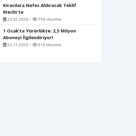
Kiracılara Nefes Aldıracak Teklif
Meclis’te
25.02.2026 –
754 okunma
1 Ocak’ta Yürürlükte: 2,5 Milyon
Aboneyi İlgilendiriyor!
22.11.2025 –
616 okunma