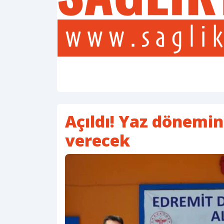
Açıldı! Yaz dönemin
verecek