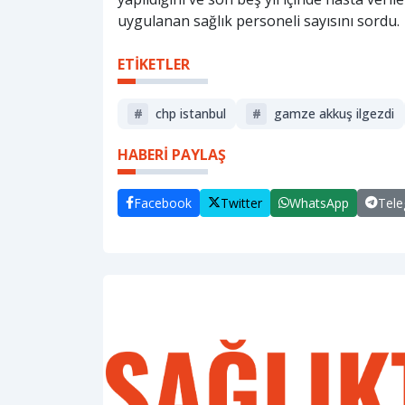
uygulanan sağlık personeli sayısını sordu.
ETİKETLER
#
chp istanbul
#
gamze akkuş i̇lgezdi
HABERİ PAYLAŞ
Facebook
Twitter
WhatsApp
Tel