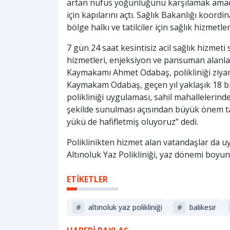
artan nüfus yoğunluğunu karşılamak amacıyl
için kapılarını açtı. Sağlık Bakanlığı koord
bölge halkı ve tatilciler için sağlık hizmetle
7 gün 24 saat kesintisiz acil sağlık hizmeti
hizmetleri, enjeksiyon ve pansuman alanlar
Kaymakamı Ahmet Odabaş, polikliniği ziyare
Kaymakam Odabaş, geçen yıl yaklaşık 18 bin 
polikliniği uygulaması, sahil mahallelerinde a
şekilde sunulması açısından büyük önem ta
yükü de hafifletmiş oluyoruz” dedi.
Poliklinikten hizmet alan vatandaşlar da 
Altınoluk Yaz Polikliniği, yaz dönemi boyu
ETİKETLER
#
altınoluk yaz polikliniği
#
balıkesir