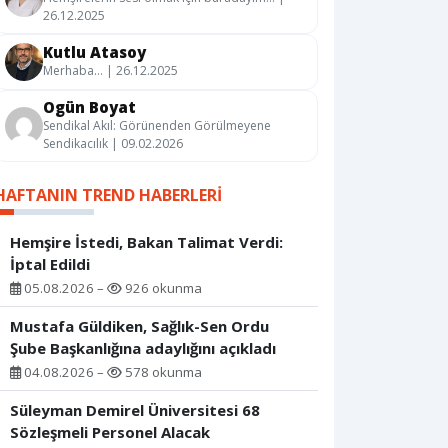
26.12.2025
Kutlu Atasoy
Merhaba… | 26.12.2025
Ogün Boyat
Sendikal Akıl: Görünenden Görülmeyene
Sendikacılık | 09.02.2026
HAFTANIN TREND HABERLERI
Hemşire İstedi, Bakan Talimat Verdi:
İptal Edildi
05.08.2026 –
926 okunma
Mustafa Güldiken, Sağlık-Sen Ordu
Şube Başkanlığına adaylığını açıkladı
04.08.2026 –
578 okunma
Süleyman Demirel Üniversitesi 68
Sözleşmeli Personel Alacak