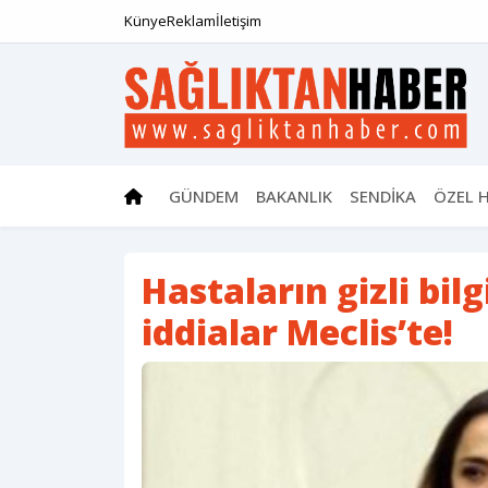
Künye
Reklam
İletişim
GÜNDEM
BAKANLIK
SENDİKA
ÖZEL 
Hastaların gizli bil
iddialar Meclis’te!