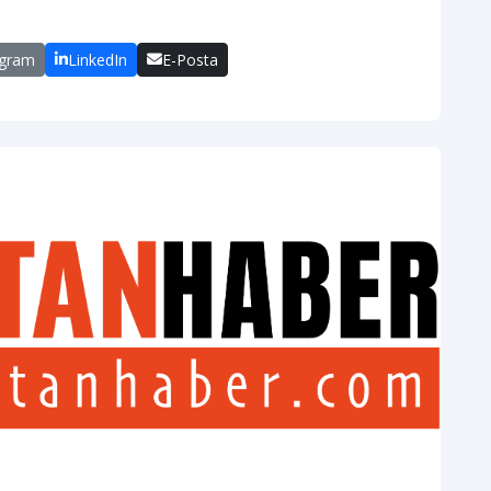
egram
LinkedIn
E-Posta