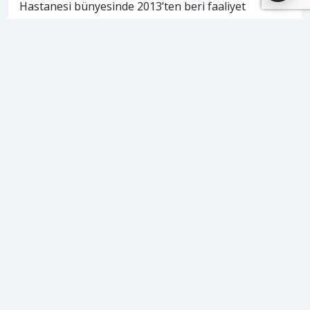
Hastanesi bünyesinde 2013’ten beri faaliyet
gösteren Ağız ve Diş Sağlığı Merkezi (ADSM),
müstakil bir yapıya kavuşuyor.
Erdemli Devlet Hastanesi sosyal medya hesabından
yapılan açıklamaya göre, hastanenin tescilli ünite
sayısı 15’ten 20’ye çıkarıldı. Bununla birlikte, 20 ünite
kapasiteli bağımsız bir Erdemli Ağız ve Diş Sağlığı
Merkezi (ADSM) açılmasına karar verildi.
ETİKETLER
#
adsm
#
ağız ve diş sağlığı merkezi
#
diş hastanesi
#
erdemli
HABERİ PAYLAŞ