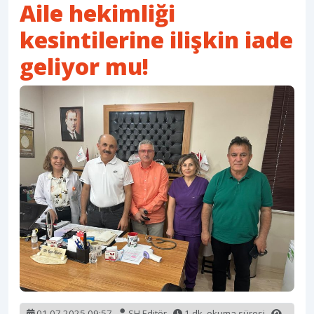
Aile hekimliği
kesintilerine ilişkin iade
geliyor mu!
01.07.2025 09:57
SH Editör
1 dk. okuma süresi