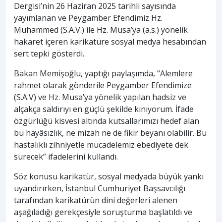
Dergisi’nin 26 Haziran 2025 tarihli sayısında
yayımlanan ve Peygamber Efendimiz Hz.
Muhammed (S.A.V.) ile Hz. Musa’ya (a.s.) yönelik
hakaret içeren karikatüre sosyal medya hesabından
sert tepki gösterdi.
Bakan Memişoğlu, yaptığı paylaşımda, “Alemlere
rahmet olarak gönderile Peygamber Efendimize
(S.A.V) ve Hz. Musa’ya yönelik yapılan hadsiz ve
alçakça saldırıyı en güçlü şekilde kınıyorum. İfade
özgürlüğü kisvesi altında kutsallarımızı hedef alan
bu hayâsızlık, ne mizah ne de fikir beyanı olabilir. Bu
hastalıklı zihniyetle mücadelemiz ebediyete dek
sürecek” ifadelerini kullandı.
Söz konusu karikatür, sosyal medyada büyük yankı
uyandırırken, İstanbul Cumhuriyet Başsavcılığı
tarafından karikatürün dini değerleri alenen
aşağıladığı gerekçesiyle soruşturma başlatıldı ve