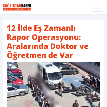
12 İlde Eş Zamanlı
Rapor Operasyonu:
Aralarında Doktor ve
Öğretmen de Var