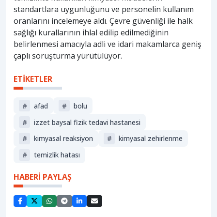
standartlara uygunluğunu ve personelin kullanım
oranlarını incelemeye aldı. Çevre güvenliği ile halk
sağlığı kurallarının ihlal edilip edilmediğinin
belirlenmesi amacıyla adli ve idari makamlarca geniş
çaplı soruşturma yürütülüyor.
ETİKETLER
#
afad
#
bolu
#
i̇zzet baysal fizik tedavi hastanesi
#
kimyasal reaksiyon
#
kimyasal zehirlenme
#
temizlik hatası
HABERİ PAYLAŞ