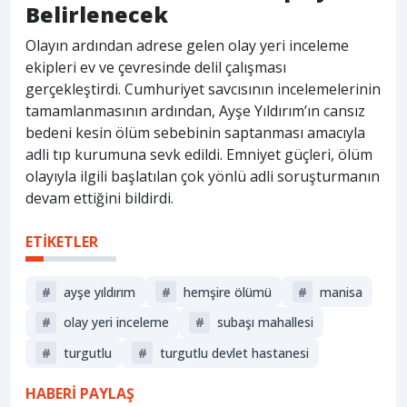
Belirlenecek
Olayın ardından adrese gelen olay yeri inceleme
ekipleri ev ve çevresinde delil çalışması
gerçekleştirdi. Cumhuriyet savcısının incelemelerinin
tamamlanmasının ardından, Ayşe Yıldırım’ın cansız
bedeni kesin ölüm sebebinin saptanması amacıyla
adli tıp kurumuna sevk edildi. Emniyet güçleri, ölüm
olayıyla ilgili başlatılan çok yönlü adli soruşturmanın
devam ettiğini bildirdi.
ETİKETLER
#
ayşe yıldırım
#
hemşire ölümü
#
manisa
#
olay yeri inceleme
#
subaşı mahallesi
#
turgutlu
#
turgutlu devlet hastanesi
HABERİ PAYLAŞ