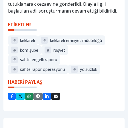
tutuklanarak cezaevine gönderildi. Olayla ilgili
başlatılan adli soruşturmanın devam ettiği bildirildi.
ETİKETLER
#
kırklareli
#
kırklareli emniyet müdürlüğü
#
kom şube
#
rüşvet
#
sahte engelli raporu
#
sahte rapor operasyonu
#
yolsuzluk
HABERİ PAYLAŞ