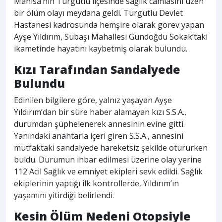
Manisa’nın Turgutlu ilçesinde sağlık camiasını üzen
bir ölüm olayı meydana geldi. Turgutlu Devlet
Hastanesi kadrosunda hemşire olarak görev yapan
Ayşe Yıldırım, Subaşı Mahallesi Gündoğdu Sokak’taki
ikametinde hayatını kaybetmiş olarak bulundu.
Kızı Tarafından Sandalyede
Bulundu
Edinilen bilgilere göre, yalnız yaşayan Ayşe
Yıldırım’dan bir süre haber alamayan kızı S.S.A.,
durumdan şüphelenerek annesinin evine gitti.
Yanındaki anahtarla içeri giren S.S.A., annesini
mutfaktaki sandalyede hareketsiz şekilde otururken
buldu. Durumun ihbar edilmesi üzerine olay yerine
112 Acil Sağlık ve emniyet ekipleri sevk edildi. Sağlık
ekiplerinin yaptığı ilk kontrollerde, Yıldırım’ın
yaşamını yitirdiği belirlendi.
Kesin Ölüm Nedeni Otopsiyle