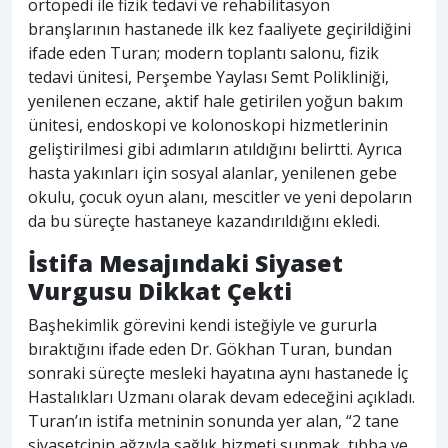
ortopedi ile fizik tedavi ve rehabilitasyon
branşlarının hastanede ilk kez faaliyete geçirildiğini
ifade eden Turan; modern toplantı salonu, fizik
tedavi ünitesi, Perşembe Yaylası Semt Polikliniği,
yenilenen eczane, aktif hale getirilen yoğun bakım
ünitesi, endoskopi ve kolonoskopi hizmetlerinin
geliştirilmesi gibi adımların atıldığını belirtti. Ayrıca
hasta yakınları için sosyal alanlar, yenilenen gebe
okulu, çocuk oyun alanı, mescitler ve yeni depoların
da bu süreçte hastaneye kazandırıldığını ekledi.
İstifa Mesajındaki Siyaset
Vurgusu Dikkat Çekti
Başhekimlik görevini kendi isteğiyle ve gururla
bıraktığını ifade eden Dr. Gökhan Turan, bundan
sonraki süreçte mesleki hayatına aynı hastanede İç
Hastalıkları Uzmanı olarak devam edeceğini açıkladı.
Turan’ın istifa metninin sonunda yer alan, “2 tane
siyasetçinin ağzıyla sağlık hizmeti sunmak, tıbba ve