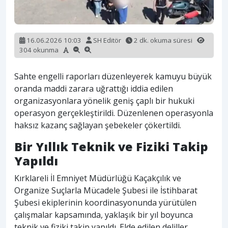
16.06.2026 10:03
SH Editör
2 dk. okuma süresi
304 okunma
Sahte engelli raporları düzenleyerek kamuyu büyük
oranda maddi zarara uğrattığı iddia edilen
organizasyonlara yönelik geniş çaplı bir hukuki
operasyon gerçekleştirildi. Düzenlenen operasyonla
haksız kazanç sağlayan şebekeler çökertildi.
Bir Yıllık Teknik ve Fiziki Takip
Yapıldı
Kırklareli İl Emniyet Müdürlüğü Kaçakçılık ve
Organize Suçlarla Mücadele Şubesi ile İstihbarat
Şubesi ekiplerinin koordinasyonunda yürütülen
çalışmalar kapsamında, yaklaşık bir yıl boyunca
teknik ve fiziki takip yapıldı. Elde edilen deliller