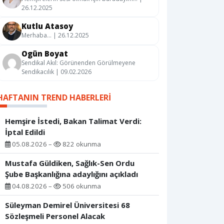
26.12.2025
Kutlu Atasoy
Merhaba… | 26.12.2025
Ogün Boyat
Sendikal Akıl: Görünenden Görülmeyene
Sendikacılık | 09.02.2026
HAFTANIN TREND HABERLERI
Hemşire İstedi, Bakan Talimat Verdi:
İptal Edildi
05.08.2026 –
822 okunma
Mustafa Güldiken, Sağlık-Sen Ordu
Şube Başkanlığına adaylığını açıkladı
04.08.2026 –
506 okunma
Süleyman Demirel Üniversitesi 68
Sözleşmeli Personel Alacak