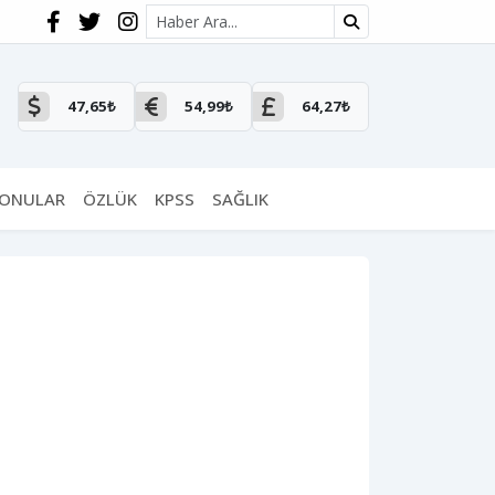
Site içi arama
47,65₺
54,99₺
64,27₺
KONULAR
ÖZLÜK
KPSS
SAĞLIK