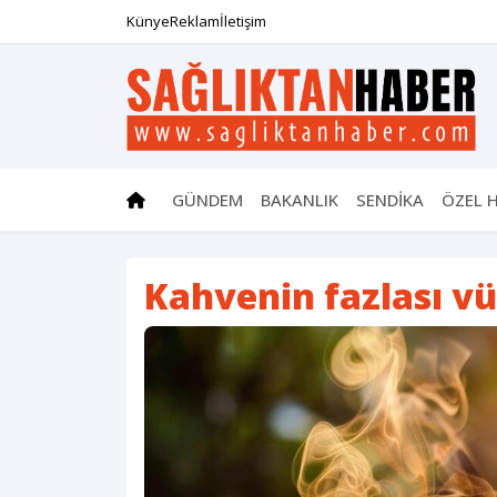
Künye
Reklam
İletişim
GÜNDEM
BAKANLIK
SENDİKA
ÖZEL 
Kahvenin fazlası vü