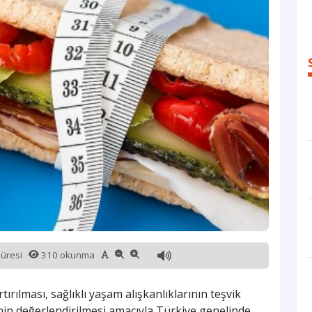
süresi
310 okunma
tırılması, sağlıklı yaşam alışkanlıklarının teşvik
inin değerlendirilmesi amacıyla Türkiye genelinde