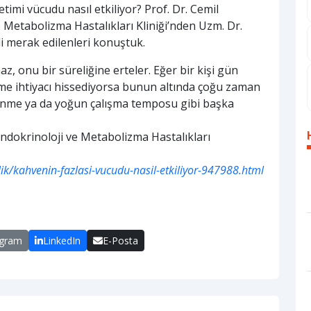
imi vücudu nasıl etkiliyor? Prof. Dr. Cemil
 Metabolizma Hastalıkları Kliniği’nden Uzm. Dr.
li merak edilenleri konuştuk.
, onu bir süreliğine erteler. Eğer bir kişi gün
me ihtiyacı hissediyorsa bunun altında çoğu zaman
lenme ya da yoğun çalışma temposu gibi başka
Endokrinoloji ve Metabolizma Hastalıkları
k/kahvenin-fazlasi-vucudu-nasil-etkiliyor-947988.html
egram
LinkedIn
E-Posta