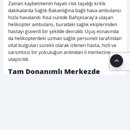
Zaman kaybetmenin hayati risk taşıdığı kritik
dakikalarda Sağlık Bakanlığına bağlı hava ambulansı
hızla havalandı. Kısa sürede Bahçesaray’a ulaşan
helikopter ambulans, buradaki sağlık ekiplerinden
hastayı güvenli bir şekilde devraldı. Uçuş esnasında
da helikopterdeki uzman sağlık personeli tarafından
vital bulguları sürekli olarak izlenen hasta, hızlı ve
sarsıntısız bir yolculuğun ardından il merkezine
ulaştırıldı.
Tam Donanımlı Merkezde
Tedavi Altına Alındı
Hava ambulansının Van’a iniş yapmasıyla birlikte
hazırda bekletilen kara ambulansı ekibi, hastayı
vakit kaybetmeden Sağlık Bilimleri Üniversitesi
(SBÜ) Van Eğitim ve Araştırma Hastanesi’ne nakletti.
Burada kardiyoloji uzmanları ve acil müdahale
ekipleri tarafından karşılanan 68 yaşındaki hastanın