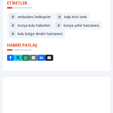
ETİKETLER
#
ambulans helikopter
#
kalp krizi sevk
#
konya kulu haberleri
#
konya şehir hastanesi
#
kulu bölge devlet hastanesi
HABERİ PAYLAŞ