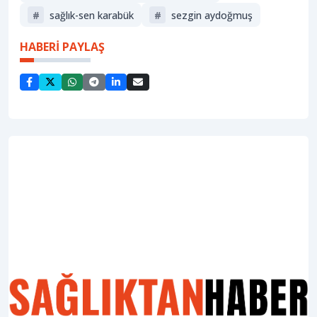
#
sağlık-sen karabük
#
sezgin aydoğmuş
HABERİ PAYLAŞ