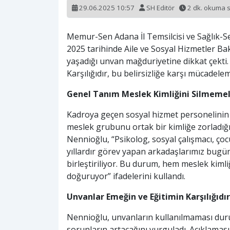
29.06.2025 10:57
SH Editör
2 dk. okuma 
Memur-Sen Adana İl Temsilcisi ve Sağlık-
2025 tarihinde Aile ve Sosyal Hizmetler B
yaşadığı unvan mağduriyetine dikkat çekti
Karşılığıdır, bu belirsizliğe karşı mücadelem
Genel Tanım Meslek Kimliğini Silmemel
Kadroya geçen sosyal hizmet personelinin 
meslek grubunu ortak bir kimliğe zorladığı
Nennioğlu, “Psikolog, sosyal çalışmacı, çoc
yıllardır görev yapan arkadaşlarımız bugün 
birleştiriliyor. Bu durum, hem meslek kimli
doğuruyor” ifadelerini kullandı.
Unvanlar Emeğin ve Eğitimin Karşılığıdır
Nennioğlu, unvanların kullanılmaması du
sorunların artacağını vurguladı. Açıklaması