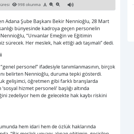
süresi
998 okunma
Sen Adana Şube Başkanı Bekir Nennioğlu, 28 Mart
akanlığı bünyesinde kadroya geçen personelin
. Nennioğlu, “Unvanlar Emeğin ve Eğitimin
iz sürecek. Her meslek, hak ettiği adı taşımalı” dedi.
i
“genel personel” ifadesiyle tanımlanmasının, birçok
nı belirten Nennioğlu, duruma tepki gösterdi.
uk gelişimci, öğretmen gibi farklı branşlarda
‘sosyal hizmet personeli’ başlığı altında
ğini zedeliyor hem de gelecekte hak kaybı riskini
rumunda hem idari hem de özlük haklarında
nda, “Bir meslek unvanı; alınan eğitimin, geçirilen