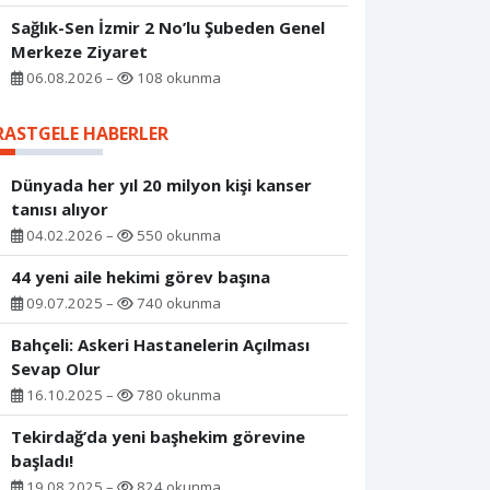
Sağlık-Sen İzmir 2 No’lu Şubeden Genel
Merkeze Ziyaret
06.08.2026 –
108 okunma
RASTGELE HABERLER
Dünyada her yıl 20 milyon kişi kanser
tanısı alıyor
04.02.2026 –
550 okunma
44 yeni aile hekimi görev başına
09.07.2025 –
740 okunma
Bahçeli: Askeri Hastanelerin Açılması
Sevap Olur
16.10.2025 –
780 okunma
Tekirdağ’da yeni başhekim görevine
başladı!
19.08.2025 –
824 okunma