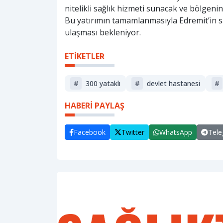
nitelikli sağlık hizmeti sunacak ve bölgenin
Bu yatırımın tamamlanmasıyla Edremit’in s
ulaşması bekleniyor.
ETİKETLER
#
300 yataklı
#
devlet hastanesi
#
HABERİ PAYLAŞ
Facebook
Twitter
WhatsApp
Tel