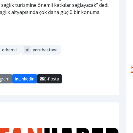
 sağlık turizmine önemli katkılar sağlayacak” dedi.
ağlık altyapısında çok daha güçlü bir konuma
edremit
#
yeni hastane
egram
LinkedIn
E-Posta