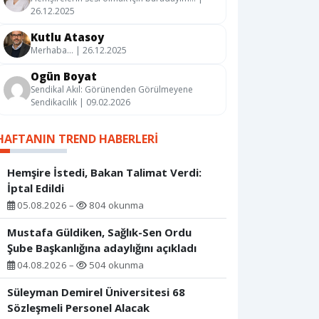
26.12.2025
Kutlu Atasoy
Merhaba… | 26.12.2025
Ogün Boyat
Sendikal Akıl: Görünenden Görülmeyene
Sendikacılık | 09.02.2026
HAFTANIN TREND HABERLERI
Hemşire İstedi, Bakan Talimat Verdi:
İptal Edildi
05.08.2026 –
804 okunma
Mustafa Güldiken, Sağlık-Sen Ordu
Şube Başkanlığına adaylığını açıkladı
04.08.2026 –
504 okunma
Süleyman Demirel Üniversitesi 68
Sözleşmeli Personel Alacak