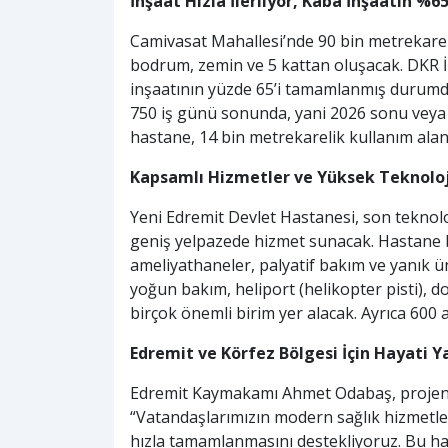
İnşaat Hızla İlerliyor, Kaba İnşaatın %
Camivasat Mahallesi’nde 90 bin metrekarel
bodrum, zemin ve 5 kattan oluşacak. DKR 
inşaatının yüzde 65’i tamamlanmış durumda,
750 iş günü sonunda, yani 2026 sonu veya 
hastane, 14 bin metrekarelik kullanım alan
Kapsamlı Hizmetler ve Yüksek Teknolo
Yeni Edremit Devlet Hastanesi, son teknoloj
geniş yelpazede hizmet sunacak. Hastane bü
ameliyathaneler, palyatif bakım ve yanık ü
yoğun bakım, heliport (helikopter pisti), 
birçok önemli birim yer alacak. Ayrıca 600 
Edremit ve Körfez Bölgesi İçin Hayati Y
Edremit Kaymakamı Ahmet Odabaş, projenin
“Vatandaşlarımızın modern sağlık hizmetler
hızla tamamlanmasını destekliyoruz. Bu ha