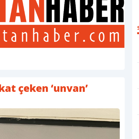
kat çeken ‘unvan’