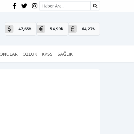
Site içi arama
47,65₺
54,99₺
64,27₺
KONULAR
ÖZLÜK
KPSS
SAĞLIK