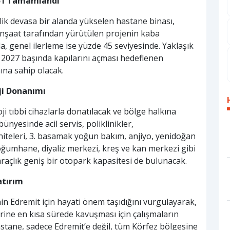
65’i Tamamlandı
ik devasa bir alanda yükselen hastane binası,
İnşaat tarafından yürütülen projenin kaba
 genel ilerleme ise yüzde 45 seviyesinde. Yaklaşık
2027 başında kapılarını açması hedeflenen
ına sahip olacak.
ji Donanımı
i tıbbi cihazlarla donatılacak ve bölge halkına
nyesinde acil servis, poliklinikler,
niteleri, 3. basamak yoğun bakım, anjiyo, yenidoğan
doğumhane, diyaliz merkezi, kreş ve kan merkezi gibi
araçlık geniş bir otopark kapasitesi de bulunacak.
atırım
 Edremit için hayati önem taşıdığını vurgulayarak,
ine en kısa sürede kavuşması için çalışmaların
stane, sadece Edremit’e değil, tüm Körfez bölgesine