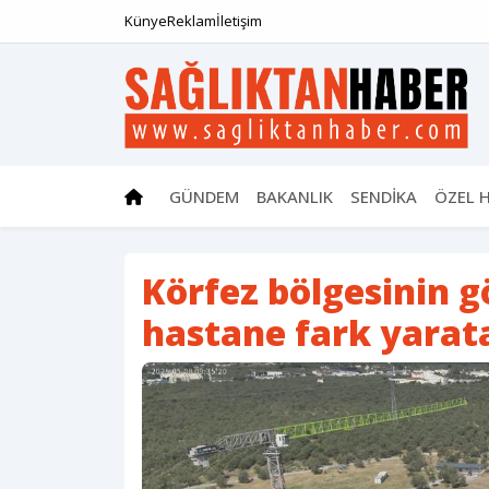
Künye
Reklam
İletişim
GÜNDEM
BAKANLIK
SENDİKA
ÖZEL 
Körfez bölgesinin g
hastane fark yarat