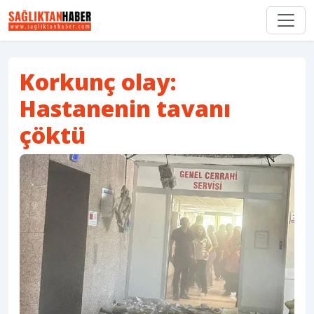
Korkunç olay:
Hastanenin tavanı
çöktü