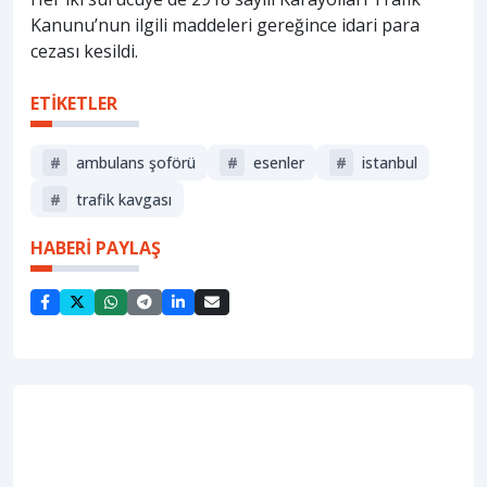
Kanunu’nun ilgili maddeleri gereğince idari para
cezası kesildi.
ETİKETLER
#
ambulans şoförü
#
esenler
#
i̇stanbul
#
trafik kavgası
HABERİ PAYLAŞ