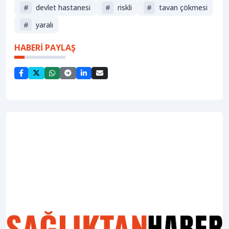
#
devlet hastanesi
#
riskli
#
tavan çökmesi
#
yaralı
HABERİ PAYLAŞ