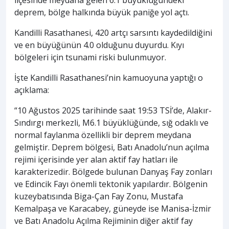
ilçesinde meydana gelen 6.1 büyüklüğündeki
deprem, bölge halkında büyük paniğe yol açtı.
Kandilli Rasathanesi, 420 artçı sarsıntı kaydedildiğini
ve en büyüğünün 4.0 olduğunu duyurdu. Kıyı
bölgeleri için tsunami riski bulunmuyor.
İşte Kandilli Rasathanesi’nin kamuoyuna yaptığı o
açıklama:
“10 Ağustos 2025 tarihinde saat 19:53 TSİ’de, Alakır-
Sındırgı merkezli, M6.1 büyüklüğünde, sığ odaklı ve
normal faylanma özellikli bir deprem meydana
gelmiştir. Deprem bölgesi, Batı Anadolu’nun açılma
rejimi içerisinde yer alan aktif fay hatları ile
karakterizedir. Bölgede bulunan Danyaş Fay zonları
ve Edincik Fayı önemli tektonik yapılardır. Bölgenin
kuzeybatısında Biga-Çan Fay Zonu, Mustafa
Kemalpaşa ve Karacabey, güneyde ise Manisa-İzmir
ve Batı Anadolu Açılma Rejiminin diğer aktif fay