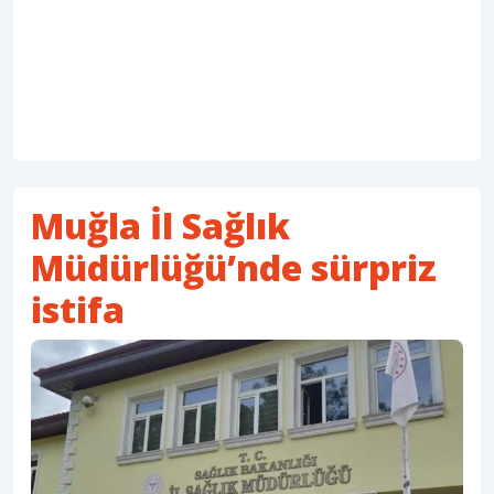
Muğla İl Sağlık
Müdürlüğü’nde sürpriz
istifa