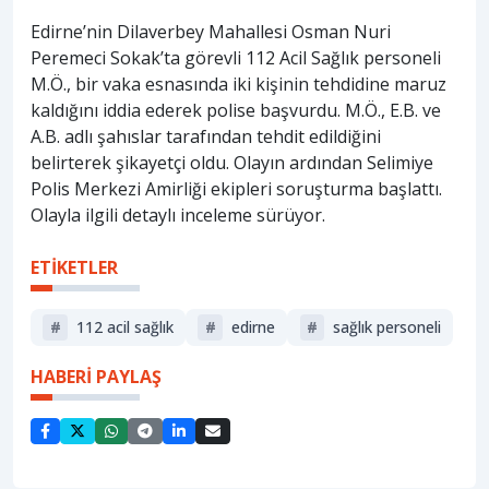
Edirne’nin Dilaverbey Mahallesi Osman Nuri
Peremeci Sokak’ta görevli 112 Acil Sağlık personeli
M.Ö., bir vaka esnasında iki kişinin tehdidine maruz
kaldığını iddia ederek polise başvurdu. M.Ö., E.B. ve
A.B. adlı şahıslar tarafından tehdit edildiğini
belirterek şikayetçi oldu. Olayın ardından Selimiye
Polis Merkezi Amirliği ekipleri soruşturma başlattı.
Olayla ilgili detaylı inceleme sürüyor.
ETİKETLER
#
112 acil sağlık
#
edirne
#
sağlık personeli
HABERİ PAYLAŞ