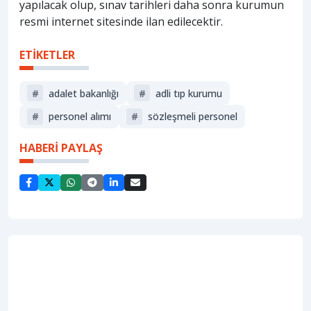
yapılacak olup, sınav tarihleri daha sonra kurumun
resmi internet sitesinde ilan edilecektir.
ETİKETLER
#
adalet bakanlığı
#
adli tıp kurumu
#
personel alımı
#
sözleşmeli personel
HABERİ PAYLAŞ