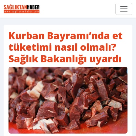
Kurban Bayramı’nda et
tüketimi nasıl olmalı?
Sağlık Bakanlığı uyardı