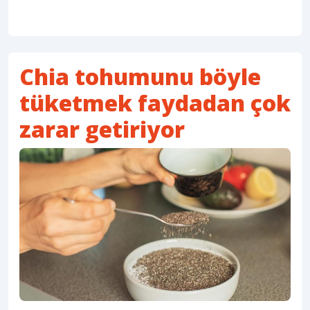
Chia tohumunu böyle
tüketmek faydadan çok
zarar getiriyor