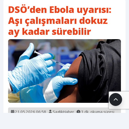
DSÖ’den Ebola uyarısı:
Aşı çalışmaları dokuz
ay kadar sürebilir
21.05.2026 06:58
SaglikHaber
3 dk. okuma süresi
720 okunma