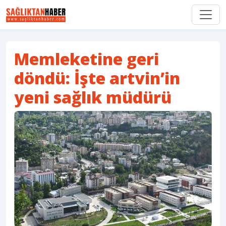
Memleketine geri
döndü: İşte artvin’in
yeni sağlık müdürü