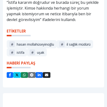
“İstifa kararım doğrudur ve burada süreç bu şekilde
işlemiştir. Kimse hakkında herhangi bir yorum
yapmak istemiyorum ve netice itibarıyla ben bir
devlet görevlisiyim” ifadelerini kullandı.
ETİKETLER
#
hasan mollahüseyinoğlu
#
i̇l sağlık müdürü
#
istifa
#
uşak
HABERİ PAYLAŞ