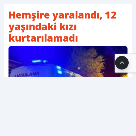
Hemşire yaralandı, 12
yaşındaki kızı
kurtarılamadı
16.08.2025 01:51
SH Editör
1 dk. okuma süresi