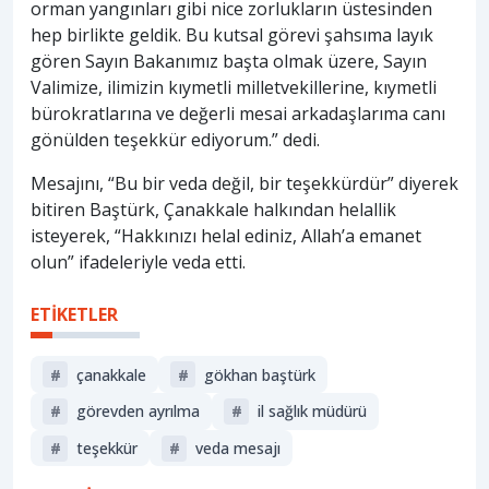
orman yangınları gibi nice zorlukların üstesinden
hep birlikte geldik. Bu kutsal görevi şahsıma layık
gören Sayın Bakanımız başta olmak üzere, Sayın
Valimize, ilimizin kıymetli milletvekillerine, kıymetli
bürokratlarına ve değerli mesai arkadaşlarıma canı
gönülden teşekkür ediyorum.” dedi.
Mesajını, “Bu bir veda değil, bir teşekkürdür” diyerek
bitiren Baştürk, Çanakkale halkından helallik
isteyerek, “Hakkınızı helal ediniz, Allah’a emanet
olun” ifadeleriyle veda etti.
ETİKETLER
#
çanakkale
#
gökhan baştürk
#
görevden ayrılma
#
i̇l sağlık müdürü
#
teşekkür
#
veda mesajı