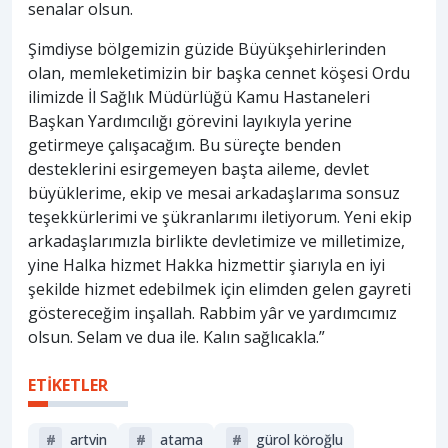
senalar olsun.
Şimdiyse bölgemizin güzide Büyükşehirlerinden
olan, memleketimizin bir başka cennet köşesi Ordu
ilimizde İl Sağlık Müdürlüğü Kamu Hastaneleri
Başkan Yardımcılığı görevini layıkıyla yerine
getirmeye çalışacağım. Bu süreçte benden
desteklerini esirgemeyen başta aileme, devlet
büyüklerime, ekip ve mesai arkadaşlarıma sonsuz
teşekkürlerimi ve şükranlarımı iletiyorum. Yeni ekip
arkadaşlarımızla birlikte devletimize ve milletimize,
yine Halka hizmet Hakka hizmettir şiarıyla en iyi
şekilde hizmet edebilmek için elimden gelen gayreti
göstereceğim inşallah. Rabbim yâr ve yardımcımız
olsun. Selam ve dua ile. Kalın sağlıcakla.”
ETİKETLER
#
artvin
#
atama
#
gürol köroğlu