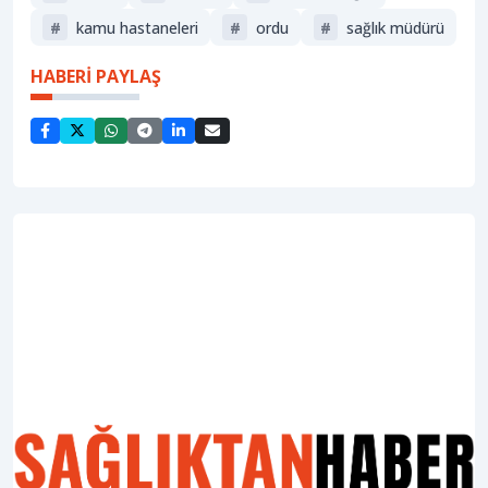
#
kamu hastaneleri
#
ordu
#
sağlık müdürü
HABERİ PAYLAŞ