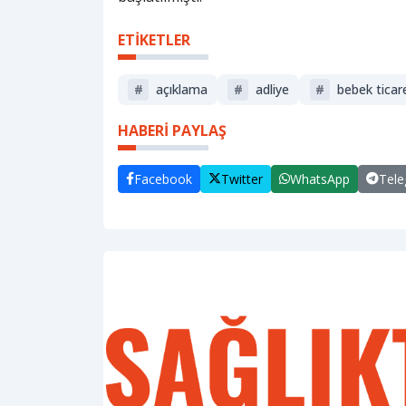
ETİKETLER
#
açıklama
#
adliye
#
bebek ticar
HABERİ PAYLAŞ
Facebook
Twitter
WhatsApp
Tel