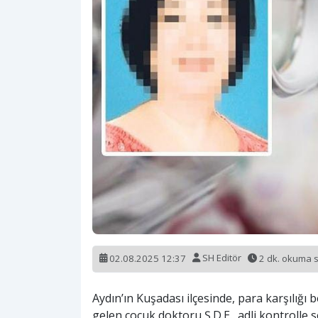
02.08.2025 12:37
SH Editör
2 dk. okuma 
Aydın’ın Kuşadası ilçesinde, para karşılığı
gelen çocuk doktoru Ş.D.E., adli kontrolle 