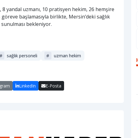
 8 yandal uzmanı, 10 pratisyen hekim, 26 hemşire
 göreve başlamasıyla birlikte, Mersin’deki sağlık
de sunulması bekleniyor.
#
sağlık personeli
#
uzman hekim
egram
LinkedIn
E-Posta