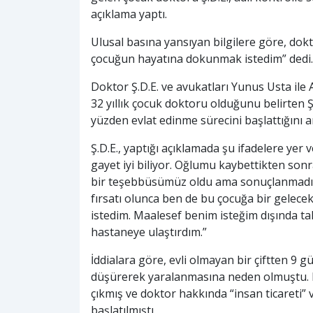
açıklama yaptı.
Ulusal basına yansıyan bilgilere göre, dokto
çocuğun hayatına dokunmak istedim” dedi.
Doktor Ş.D.E. ve avukatları Yunus Usta ile
32 yıllık çocuk doktoru olduğunu belirten 
yüzden evlat edinme sürecini başlattığını a
Ş.D.E., yaptığı açıklamada şu ifadelere yer
gayet iyi biliyor. Oğlumu kaybettikten sonr
bir teşebbüsümüz oldu ama sonuçlanmadı.
fırsatı olunca ben de bu çocuğa bir gelece
istedim. Maalesef benim isteğim dışında ta
hastaneye ulaştırdım.”
İddialara göre, evli olmayan bir çiftten 9 
düşürerek yaralanmasına neden olmuştu. B
çıkmış ve doktor hakkında “insan ticareti”
başlatılmıştı.