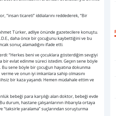
r, “insan ticareti” iddialarını reddederek, “Bir
 Ahmet Türker, adliye önünde gazetecilere konuştu.
Ş.D.E., daha önce bir çocuğunu kaybettiğini ve bu
ncak sonuç alamadığını ifade etti.
 verdi: “Herkes beni ve çocuklara gösterdiğim sevgiyi
a bir evlat edinme süreci istedim. Geçen sene böyle
 Bu sene böyle bir çocuğun hayatına dokunma
k verme ve onun iyi imkanlara sahip olmasını
lihsiz bir kaza yaşandı. Hemen müdahale ettim ve
günlük bebeği para karşılığı alan doktor, bebeği evde
u durum, hastane çalışanlarının ihbarıyla ortaya
 ve “taksirle yaralama” suçlarından soruşturma