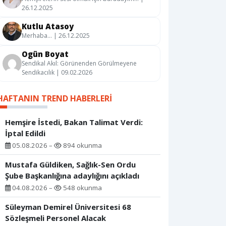
26.12.2025
Kutlu Atasoy
Merhaba… | 26.12.2025
Ogün Boyat
Sendikal Akıl: Görünenden Görülmeyene
Sendikacılık | 09.02.2026
HAFTANIN TREND HABERLERI
Hemşire İstedi, Bakan Talimat Verdi:
İptal Edildi
05.08.2026 –
894 okunma
Mustafa Güldiken, Sağlık-Sen Ordu
Şube Başkanlığına adaylığını açıkladı
04.08.2026 –
548 okunma
Süleyman Demirel Üniversitesi 68
Sözleşmeli Personel Alacak