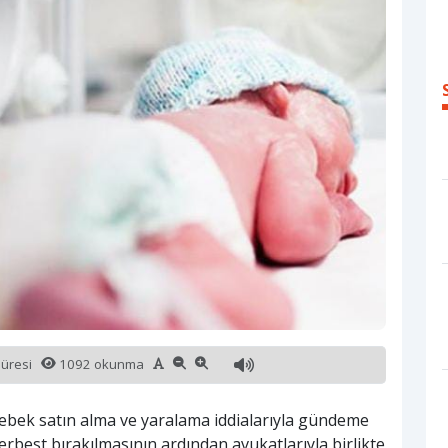
süresi
1092 okunma
 bebek satın alma ve yaralama iddialarıyla gündeme
serbest bırakılmasının ardından avukatlarıyla birlikte