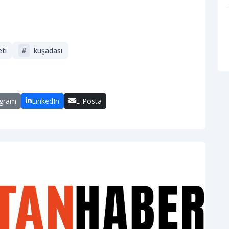
eti
#
kuşadası
egram
LinkedIn
E-Posta