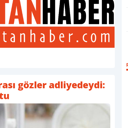
ası gözler adliyedeydi:
tu