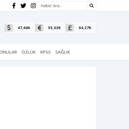
Site içi arama
47,66₺
55,02₺
64,27₺
KONULAR
ÖZLÜK
KPSS
SAĞLIK