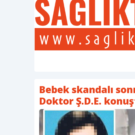
Bebek skandalı sonr
Doktor Ş.D.E. konuş