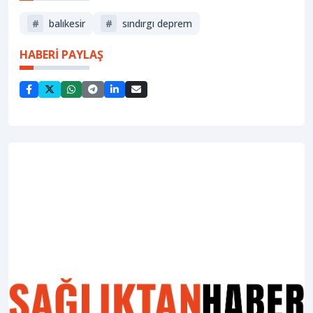
#
balıkesir
#
sındırgı deprem
HABERİ PAYLAŞ