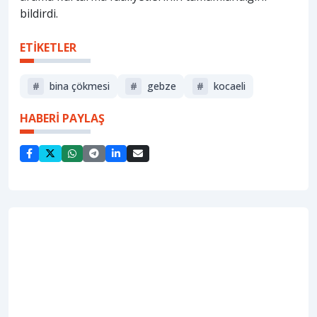
bildirdi.
ETİKETLER
#
bina çökmesi
#
gebze
#
kocaeli
HABERİ PAYLAŞ