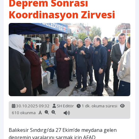
Deprem Sonrası
Koordinasyon Zirvesi
30.10.2025 09:32
SH Editör
1 dk. okuma süresi
610 okunma
Balıkesir Sındırgı’da 27 Ekim’de meydana gelen
depremin yaralarını sarmak için AFAD