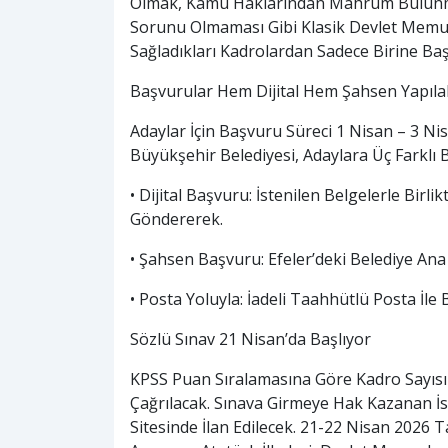
Olmak, Kamu Haklarından Mahrum Bulunma
Sorunu Olmaması Gibi Klasik Devlet Memurlu
Sağladıkları Kadrolardan Sadece Birine Ba
Başvurular Hem Dijital Hem Şahsen Yapıla
Adaylar İçin Başvuru Süreci 1 Nisan – 3 Nis
Büyükşehir Belediyesi, Adaylara Üç Farklı
• Dijital Başvuru: İstenilen Belgelerle Birli
Göndererek.
• Şahsen Başvuru: Efeler’deki Belediye Ana
• Posta Yoluyla: İadeli Taahhütlü Posta İl
Sözlü Sınav 21 Nisan’da Başlıyor
KPSS Puan Sıralamasına Göre Kadro Sayısın
Çağrılacak. Sınava Girmeye Hak Kazanan İs
Sitesinde İlan Edilecek. 21-22 Nisan 2026 T