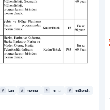
#
ilanı
#
memur
#
mimar
#
mühendis