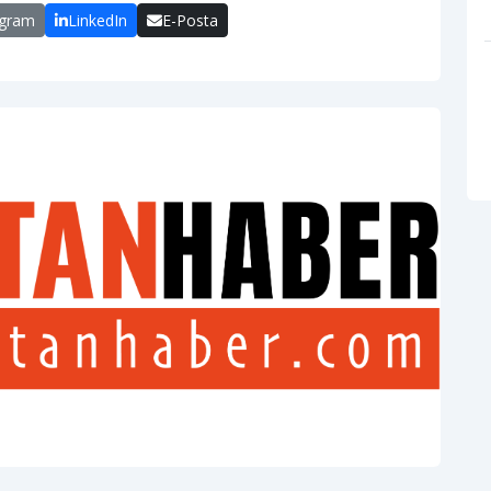
egram
LinkedIn
E-Posta