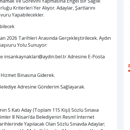
mak Ve Görevini Yapmasına Engel Bir Sağlık
ğu Kriterleri Yer Alıyor. Adaylar, Şartlarını
şvuru Yapabilecekler.
bilecek
an 2026 Tarihleri Arasında Gerçekleştirilecek. Aydın
 Başvuru Yolu Sunuyor:
kte
insankaynaklari@aydin.bel.tr
Adresine E-Posta
 Hizmet Binasına Giderek.
e Belediye Adresine Gönderim Sağlayarak.
ın 5 Katı Aday (Toplam 115 Kişi) Sözlü Sınava
imler 8 Nisan’da Belediyenin Resmî İnternet
arihlerinde Yapılacak Olan Sözlü Sınavda Adaylar;