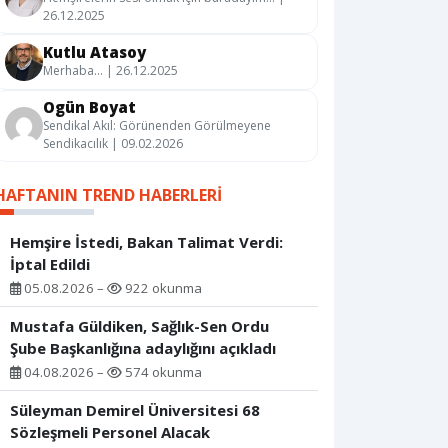
26.12.2025
Kutlu Atasoy
Merhaba… | 26.12.2025
Ogün Boyat
Sendikal Akıl: Görünenden Görülmeyene
Sendikacılık | 09.02.2026
HAFTANIN TREND HABERLERI
Hemşire İstedi, Bakan Talimat Verdi:
İptal Edildi
05.08.2026 –
922 okunma
Mustafa Güldiken, Sağlık-Sen Ordu
Şube Başkanlığına adaylığını açıkladı
04.08.2026 –
574 okunma
Süleyman Demirel Üniversitesi 68
Sözleşmeli Personel Alacak