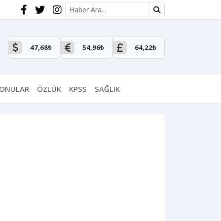
Site içi arama
47,68₺
54,96₺
64,22₺
KONULAR
ÖZLÜK
KPSS
SAĞLIK