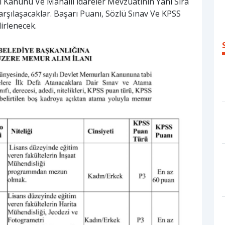
ı Kanunu Ve Mahalli İdareler Mevzuatının Yanı Sıra
rşılaşacaklar. Başarı Puanı, Sözlü Sınav Ve KPSS
irlenecek.