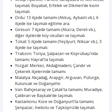
taşımalı; Boyabat, Erfelek ve Dikmen’de kısmi
taşımalı.
Ordu: 13 ilçede tamamı (Akkuş, Aybastı vb.), 6
ilçede ise taşımalı eğitime ara.
Giresun: 7 ilçede tamamı (Alucra, Dereli vb.),
diğer ilçelerde köy okulları ve taşımalı.
Tokat: 5 ilçede tamamı (Yeşilyurt, Niksar vb.), 3
ilçede ise taşımalı.
Trabzon: Tonya, Şalpazarı ve Köprübaşı’nda
tamamı; Hayrat’ta taşımalı.
Yozgat: Merkez, Akdağmadeni, Çandır ve
Çekerek ilçelerinde tamamı.
Malatya: Akçadağ, Arapgir, Arguvan, Pütürge,
Kuluncak ve Doğanşehir.
Van: Bahçesaray ve Çatak’ta tamamı; Muradiye,
Çaldıran ve Başkale’de taşımalı.
Kastamonu: Küre ve Doğanyurt’ta tamamı;
Şenpazar, İnebolu ve Taşköprü’de taşımalı.