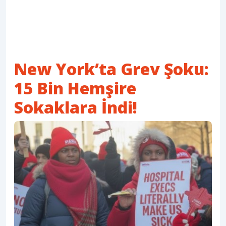
New York’ta Grev Şoku:
15 Bin Hemşire
Sokaklara İndi!