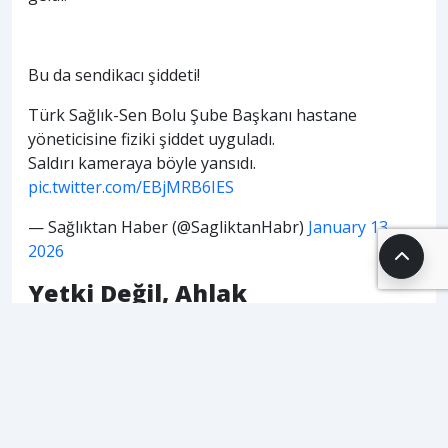
Bu da sendikacı şiddeti!
Türk Sağlık-Sen Bolu Şube Başkanı hastane
yöneticisine fiziki şiddet uyguladı.
Saldırı kameraya böyle yansıdı.
pic.twitter.com/EBjMRB6IES
— Sağlıktan Haber (@SagliktanHabr)
January 13,
2026
Yetki Değil, Ahlak
Kaybedilmiştir..
Bolu’da Türk Sağlık-Sen Şube Başkanı’nın hastane
yöneticisine yönelik fiziki şiddet uygulaması tepki
topladı. Görüntülerin ortaya çıkmasının ardından
açıklama yapan Sağlık-Sen Şube Başkanı Sami