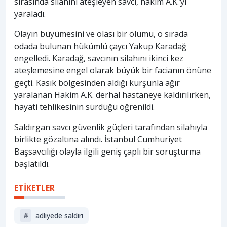
sırasında silahını ateşleyen savcı, hakim A.K.’yi
yaraladı.
Olayın büyümesini ve olası bir ölümü, o sırada
odada bulunan hükümlü çaycı Yakup Karadağ
engelledi. Karadağ, savcının silahını ikinci kez
ateşlemesine engel olarak büyük bir facianın önüne
geçti. Kasık bölgesinden aldığı kurşunla ağır
yaralanan Hakim A.K. derhal hastaneye kaldırılırken,
hayati tehlikesinin sürdüğü öğrenildi.
Saldırgan savcı güvenlik güçleri tarafından silahıyla
birlikte gözaltına alındı. İstanbul Cumhuriyet
Başsavcılığı olayla ilgili geniş çaplı bir soruşturma
başlatıldı.
ETİKETLER
#
adliyede saldırı