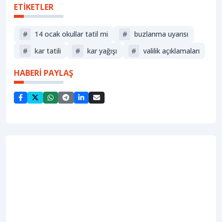
ETİKETLER
#
14 ocak okullar tatil mi
#
buzlanma uyarısı
#
kar tatili
#
kar yağışı
#
valilik açıklamaları
HABERİ PAYLAŞ