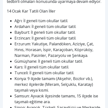
tedbirli olmaları konusunda uyarmaya devam ediyor.
14 Ocak Kar Tatili Olan İller
Ağrı: İl geneli tüm okullar tatil.
Ardahan: İl geneli tüm okullar tatil.
Bayburt: İl geneli tüm okullar tatil.
Erzincan: İl geneli tüm okullar tatil.
Erzurum: Yakutiye, Palandöken, Aziziye, Çat,
Hınıs, Horasan, İspir, Karaçoban, Köprüköy,
Narman, Pasinler, Pazaryolu ve Şenkaya.
Gümüşhane: İl geneli tüm okullar tatil.
Kars: İl geneli tüm okullar tatil.
Tunceli: İl geneli tüm okullar tatil.
Konya: 9 ilçede tamamı (Akşehir, Bozkır vb.),
merkez ilçelerde (Meram, Selçuklu, Karatay)
taşımalı veya kısmi.
Samsun: Ayvacık ilçesinde tamamı, 15 ilçede ise
taşımalı eğitime ara.
Sinop: Ayancık, Türkeli, Saraydüzü ve Merkezde