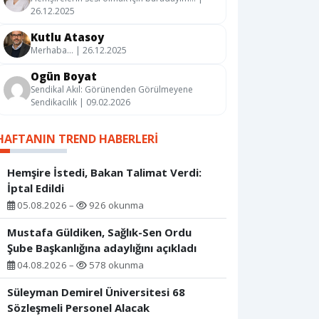
26.12.2025
Kutlu Atasoy
Merhaba… | 26.12.2025
Ogün Boyat
Sendikal Akıl: Görünenden Görülmeyene
Sendikacılık | 09.02.2026
HAFTANIN TREND HABERLERI
Hemşire İstedi, Bakan Talimat Verdi:
İptal Edildi
05.08.2026 –
926 okunma
Mustafa Güldiken, Sağlık-Sen Ordu
Şube Başkanlığına adaylığını açıkladı
04.08.2026 –
578 okunma
Süleyman Demirel Üniversitesi 68
Sözleşmeli Personel Alacak