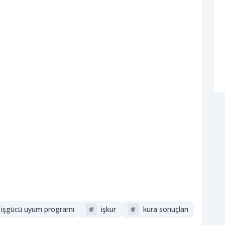
işgücü uyum programı
#
i̇şkur
#
kura sonuçları