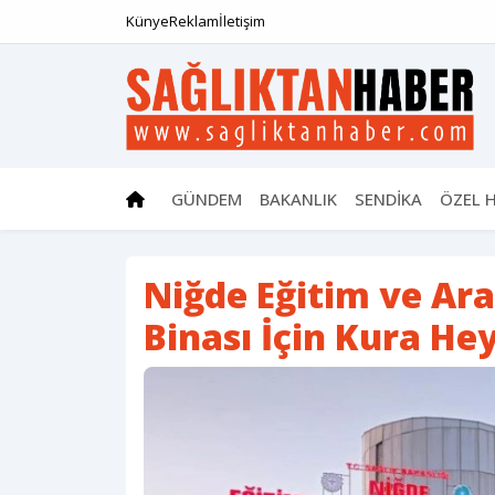
Künye
Reklam
İletişim
GÜNDEM
BAKANLIK
SENDİKA
ÖZEL 
Niğde Eğitim ve Ar
Binası İçin Kura He