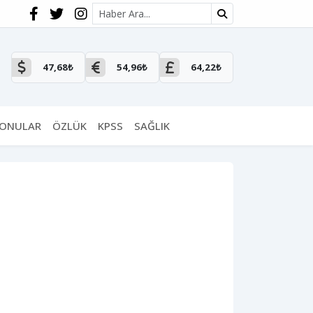
Site içi arama
47,68₺
54,96₺
64,22₺
KONULAR
ÖZLÜK
KPSS
SAĞLIK