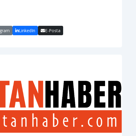
egram
LinkedIn
E-Posta