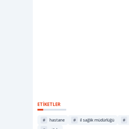
ETİKETLER
#
hastane
#
i̇l sağlık müdürlüğü
#