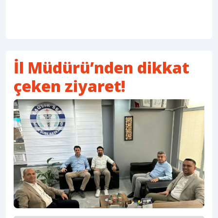
İl Müdürü’nden dikkat
çeken ziyaret!