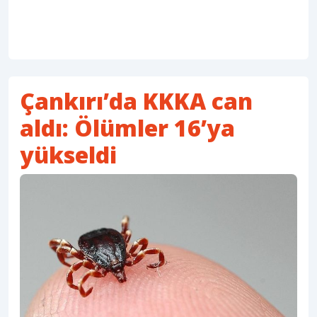
Çankırı’da KKKA can
aldı: Ölümler 16’ya
yükseldi