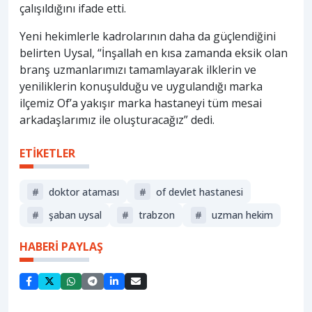
çalışıldığını ifade etti.
Yeni hekimlerle kadrolarının daha da güçlendiğini
belirten Uysal, “İnşallah en kısa zamanda eksik olan
branş uzmanlarımızı tamamlayarak ilklerin ve
yeniliklerin konuşulduğu ve uygulandığı marka
ilçemiz Of’a yakışır marka hastaneyi tüm mesai
arkadaşlarımız ile oluşturacağız” dedi.
ETİKETLER
#
doktor ataması
#
of devlet hastanesi
#
şaban uysal
#
trabzon
#
uzman hekim
HABERİ PAYLAŞ