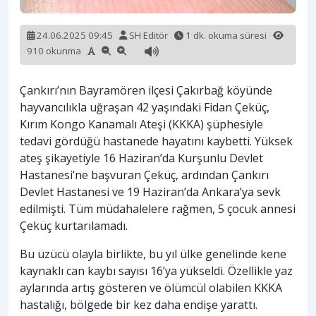
24.06.2025 09:45
SH Editör
1 dk. okuma süresi
910 okunma
Çankırı’nın Bayramören ilçesi Çakırbağ köyünde
hayvancılıkla uğraşan 42 yaşındaki Fidan Çeküç,
Kırım Kongo Kanamalı Ateşi (KKKA) şüphesiyle
tedavi gördüğü hastanede hayatını kaybetti. Yüksek
ateş şikayetiyle 16 Haziran’da Kurşunlu Devlet
Hastanesi’ne başvuran Çeküç, ardından Çankırı
Devlet Hastanesi ve 19 Haziran’da Ankara’ya sevk
edilmişti. Tüm müdahalelere rağmen, 5 çocuk annesi
Çeküç kurtarılamadı.
Bu üzücü olayla birlikte, bu yıl ülke genelinde kene
kaynaklı can kaybı sayısı 16’ya yükseldi. Özellikle yaz
aylarında artış gösteren ve ölümcül olabilen KKKA
hastalığı, bölgede bir kez daha endişe yarattı.