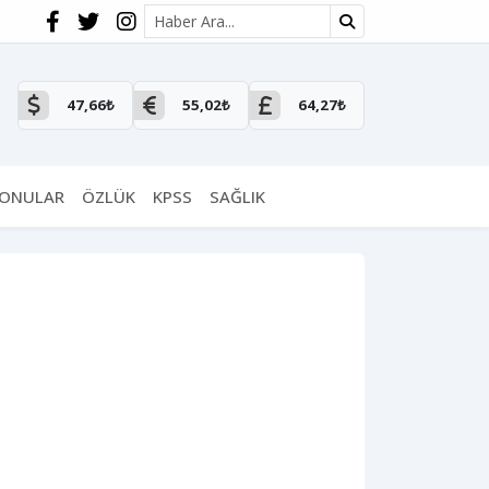
Site içi arama
47,66₺
55,02₺
64,27₺
KONULAR
ÖZLÜK
KPSS
SAĞLIK