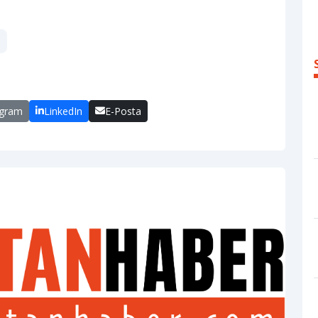
egram
LinkedIn
E-Posta