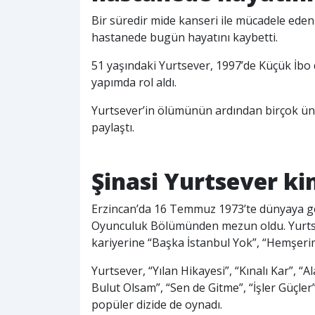
Bir süredir mide kanseri ile mücadele ede
hastanede bugün hayatını kaybetti.
51 yaşındaki Yurtsever, 1997’de Küçük İbo d
yapımda rol aldı.
Yurtsever’in ölümünün ardından birçok ünl
paylaştı.
Şinasi Yurtsever ki
Erzincan’da 16 Temmuz 1973’te dünyaya gel
Oyunculuk Bölümünden mezun oldu. Yurtse
kariyerine “Başka İstanbul Yok”, “Hemşerim” 
Yurtsever, “Yılan Hikayesi”, “Kınalı Kar”, “
Bulut Olsam”, “Sen de Gitme”, “İşler Güçler
popüler dizide de oynadı.