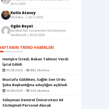
26.12.2025
Kutlu Atasoy
Merhaba… | 26.12.2025
Ogün Boyat
Sendikal Akıl: Görünenden Görülmeyene
Sendikacılık | 09.02.2026
HAFTANIN TREND HABERLERI
Hemşire İstedi, Bakan Talimat Verdi:
İptal Edildi
05.08.2026 –
882 okunma
Mustafa Güldiken, Sağlık-Sen Ordu
Şube Başkanlığına adaylığını açıkladı
04.08.2026 –
536 okunma
Süleyman Demirel Üniversitesi 68
Sözleşmeli Personel Alacak