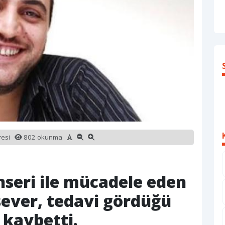
üresi
802 okunma
nseri ile mücadele eden
sever, tedavi gördüğü
 kaybetti.