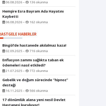
06.08.2026 –
136 okunma
Hemşire Esra Bayram Ada Hayatını
Kaybetti
06.08.2026 –
162 okunma
RASTGELE HABERLER
Bingöl’de hastanede akılalmaz kaza!
02.09.2025 –
716 okunma
Enflasyon zammı sağlıkta taban ek
ödemeleri nasıl etkiledi?
21.07.2025 –
772 okunma
Gebelik ve doğum sürecinde “hipnoz”
desteği
16.11.2025 –
566 okunma
17 dönümlük alana yeni nesil Devlet
Hastanesi kuruluyor!