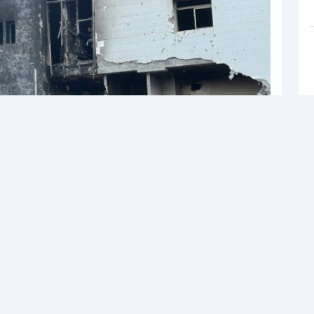
ma süresi
854 okunma
zze Şeridi’nin en büyük tıbbi tesisi olan
enaze sivil savunma ekipleri tarafından çıkarıldı.
aşamasına ilişkin görüşmeler devam ederken, Gazze
incelemeler sürüyor. Filistin Sivil Savunma ekipleri,
n Şifa Hastanesi’ne yönelik bombardımanında hayatını
Filistinlinin cenazesinin çıkarıldığını bildirdi.
n teşhis edildiği ve başka mezarlıklara defnedileceği