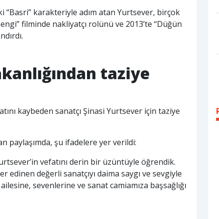
i “Basri” karakteriyle adım atan Yurtsever, birçok
 Çengi” filminde nakliyatçı rolünü ve 2013’te “Düğün
ndırdı.
akanlığından taziye
tını kaybeden sanatçı Şinasi Yurtsever için taziye
 paylaşımda, şu ifadelere yer verildi:
urtsever’in vefatını derin bir üzüntüyle öğrendik.
 yer edinen değerli sanatçıyı daima saygı ve sevgiyle
ailesine, sevenlerine ve sanat camiamıza başsağlığı