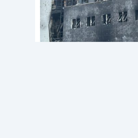
13.03.2025 21:43
SaglikHaber
2 dk. oku
İsrail saldırılarında hayatını kaybederek Ga
Şifa Hastanesi’nin bahçesinde gömülen 48 c
İsrail ile Hamas arasındaki ateşkesin 2. 
Şeridi’nde enkaz ve toplu mezarlara ilişkin 
İsrail’in şeridin en büyük tıbbi tesisi ola
kaybederek hastanenin bahçesine gömülen 48 
Açıklamada, 38 cenazenin aileleri tarafında