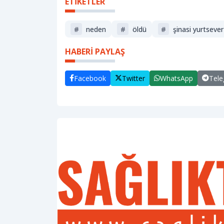
ETİKETLER
#
neden
#
öldü
#
şinasi yurtsever
HABERİ PAYLAŞ
Facebook
Twitter
WhatsApp
Tel